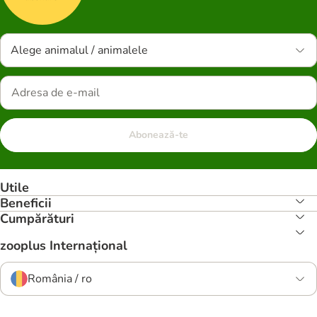
Alege animalul / animalele
Abonează-te
Utile
Beneficii
Cumpărături
zooplus Internațional
România / ro