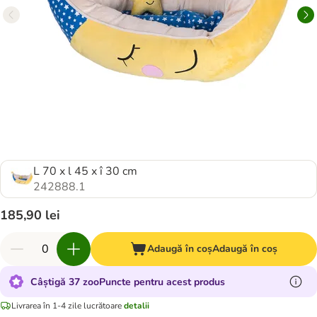
L 70 x l 45 x î 30 cm
242888.1
185,90 lei
Adaugă în coș
Adaugă în coș
Câștigă 37 zooPuncte pentru acest produs
Livrarea în 1-4 zile lucrătoare
detalii