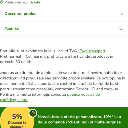
Politica de retur
detalii
Descriere produs
Evaluări
Prețurile sunt exprimate în lei și includ TVA
*
Taxe transport
Preț normal = Cel mai mic preț la care a fost vândut produsul în
ultimele 30 de zile.
zooplus are dreptul de a folosi adresa ta de e-mail pentru publicitate
directă privind produsele sau serviciile proprii similare. Te poți opune în
orice moment, fără a suporta alte costuri în afară de tariful de bază
pentru transmiterea mesajului, contactând Serviciul Clienți zooplus.
Pentru mai multe informații, consultă
politica noastră de
confidențialitate
5%
Newsletterul: oferte personalizate, 10%* la a
doua comandă (*clienți noi) și multe surprize
Discount la
abonare!