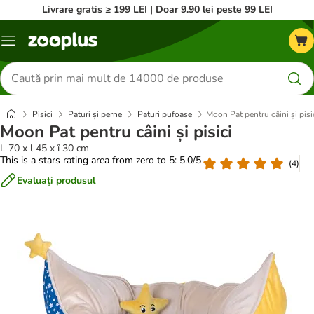
Livrare gratis ≥ 199 LEI | Doar 9.90 lei peste 99 LEI
Categorii
Căutare
produse
Pisici
Paturi și perne
Paturi pufoase
Moon Pat pentru câini și pisi
Moon Pat pentru câini și pisici
L 70 x l 45 x î 30 cm
This is a stars rating area from zero to 5: 5.0/5
(
4
)
Evaluaţi produsul