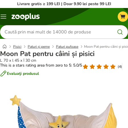
Livrare gratis ≥ 199 LEI | Doar 9.90 lei peste 99 LEI
Categorii
Căutare
produse
Pisici
Paturi și perne
Paturi pufoase
Moon Pat pentru câini și pisi
Moon Pat pentru câini și pisici
L 70 x l 45 x î 30 cm
This is a stars rating area from zero to 5: 5.0/5
(
4
)
Evaluaţi produsul