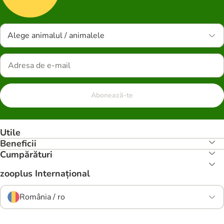
Alege animalul / animalele
Abonează-te
Utile
Beneficii
Cumpărături
zooplus Internațional
România / ro