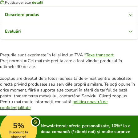
Politica de retur
detalii
Descriere produs
Evaluări
Prețurile sunt exprimate în lei și includ TVA
*
Taxe transport
Preț normal = Cel mai mic preț la care a fost vândut produsul în
ultimele 30 de zile.
zooplus are dreptul de a folosi adresa ta de e-mail pentru publicitate
directă privind produsele sau serviciile proprii similare. Te poți opune în
orice moment, fără a suporta alte costuri în afară de tariful de bază
pentru transmiterea mesajului, contactând Serviciul Clienți zooplus.
Pentru mai multe informații, consultă
politica noastră de
confidențialitate
5%
Newsletterul: oferte personalizate, 10%* la a
doua comandă (*clienți noi) și multe surprize
Discount la
abonare!