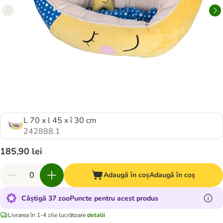
L 70 x l 45 x î 30 cm
242888.1
185,90 lei
Adaugă în coș
Adaugă în coș
Câștigă 37 zooPuncte pentru acest produs
Livrarea în 1-4 zile lucrătoare
detalii