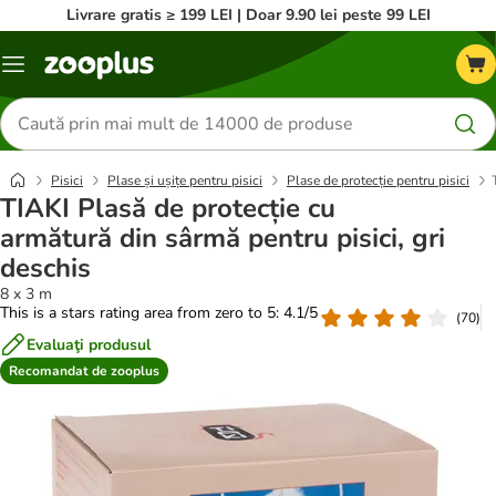
Livrare gratis ≥ 199 LEI | Doar 9.90 lei peste 99 LEI
Categorii
Căutare
produse
Pisici
Plase și ușițe pentru pisici
Plase de protecție pentru pisici
TIAKI Plasă de protecție cu
armătură din sârmă pentru pisici, gri
deschis
8 x 3 m
This is a stars rating area from zero to 5: 4.1/5
(
70
)
Evaluaţi produsul
Recomandat de zooplus