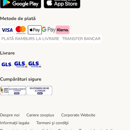
Metode de plată
Visa Payment Method
Master Card Payment Method
Apple Pay Payment Method
Google Pay Payment Method
Klarna Payment Method
PLATĂ RAMBURS LA LIVRARE
TRANSFER BANCAR
PLATĂ RAMBURS LA LIVRARE Payment Method
TRANSFER BANCAR Payment Metho
Livrare
GLS Shipping Method
GLS Locker Shipping Method
GLS Parcel Shop Shipping Method
Cumpărături sigure
Security
Security
Despre noi
Cariere zooplus
Corporate Website
Informații legale
Termeni şi condiţii