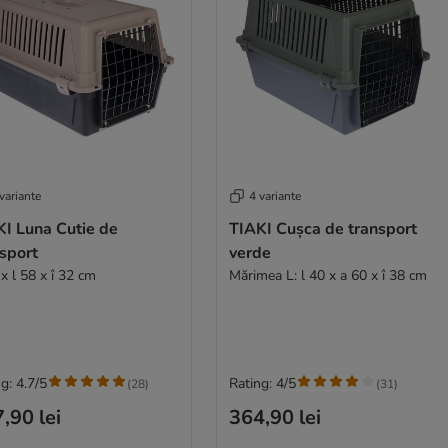
variante
4 variante
KI Luna Cutie de
TIAKI Cușca de transport
sport
verde
x l 58 x î 32 cm
Mărimea L: l 40 x a 60 x î 38 cm
g: 4.7/5
Rating: 4/5
(
28
)
(
31
)
,90 lei
364,90 lei