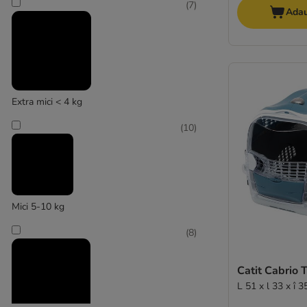
(
7
)
Adau
Extra mici < 4 kg
(
10
)
Mici 5-10 kg
(
8
)
Catit Cabrio 
L 51 x l 33 x 