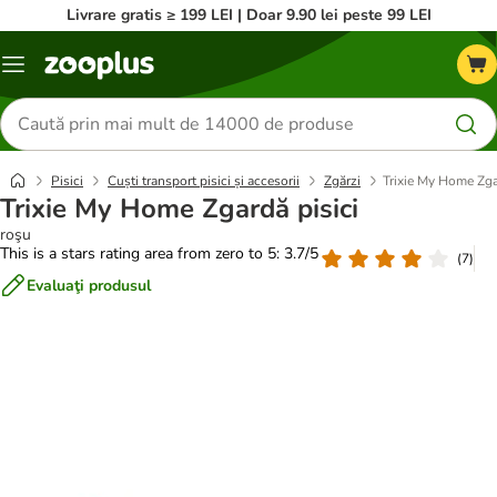
Livrare gratis ≥ 199 LEI | Doar 9.90 lei peste 99 LEI
Categorii
Căutare
produse
Pisici
Cuști transport pisici și accesorii
Zgărzi
Trixie My Home Zga
Trixie My Home Zgardă pisici
roşu
This is a stars rating area from zero to 5: 3.7/5
(
7
)
Evaluaţi produsul