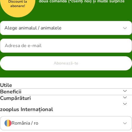
doua comandă (*clienți noi) și multe surprize
Discount la
abonare!
Alege animalul / animalele
Abonează-te
Utile
Beneficii
Cumpărături
zooplus Internațional
România / ro