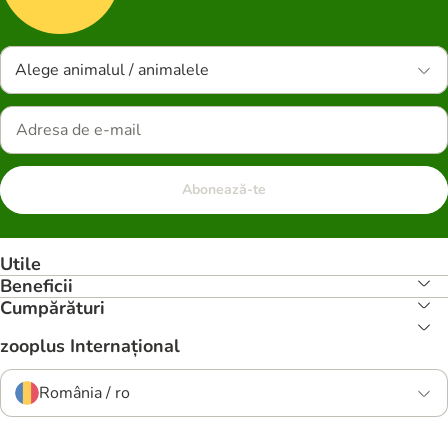
Alege animalul / animalele
Abonează-te
Utile
Beneficii
Cumpărături
zooplus Internațional
România / ro