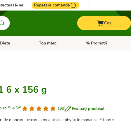
tactează-ne
Repetare comandă
Coș
Diete
Top mărci
% Promoții
i: Pești
i meniul cu categorii: Cai
Deschideți meniul cu categorii: + VET Diete
Deschideți meniul cu catego
1 6 x 156 g
o to 5: 4.6/5
Evaluaţi produsul
(
16
)
luri de mancare pe care a mea pisica sphynx le mananca. E foarte