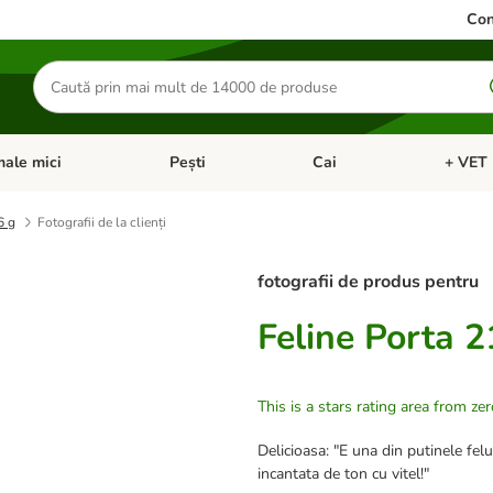
Con
Căutare
produse
ale mici
Pești
Cai
+ VET 
 Pisici
eți meniul cu categorii: Păsări
Deschideți meniul cu categorii: Animale mici
Deschideți meniul cu categori
Deschideț
6 g
Fotografii de la clienți
fotografii de produs pentru
Feline Porta 2
This is a stars rating area from zer
Delicioasa: "E una din putinele fe
incantata de ton cu vitel!"