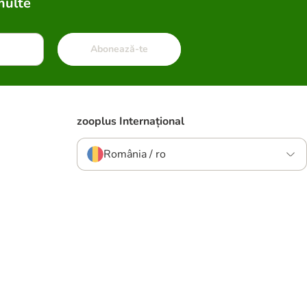
multe
Abonează-te
zooplus Internațional
România / ro