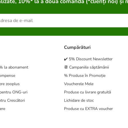
lizate, 10%* la a doua comandă (*clienți noi) și 
Cumpărături
✔️ 5% Discount Newsletter
5% la abonament
📆 Campaniile săptămânii
compense
% Produse în Promoție
ere zooplus
Voucherele Mele
pentru ONG-uri
Produse cu livrare gratuită
tru Crescători
Lichidare de stoc
ere
Produse cu EXTRA voucher