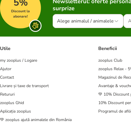
5%
Newsletterul: oferte persona
surprize
Discount la
abonare!
Alege animalul / animalele
Utile
Beneficii
my zooplus / Logare
zooplus Club
Ajutor
zooplus Relax - 
Contact
Magazinul de Re
Livrare și taxe de transport
Avantaje & vouch
Retururi
💚 10% Discount 
zooplus Ghid
10% Discount pen
Aplicația zooplus
Programul de afili
💚 zooplus ajută animalele din România