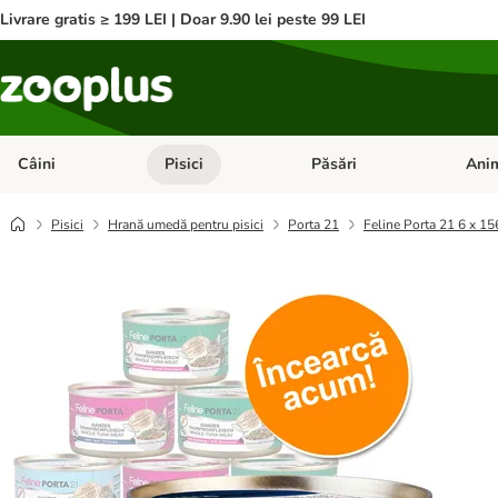
Livrare gratis ≥ 199 LEI | Doar 9.90 lei peste 99 LEI
Câini
Pisici
Păsări
Anim
Deschideți meniul cu categorii: Câini
Deschideți meniul cu categorii:
Deschid
Pisici
Hrană umedă pentru pisici
Porta 21
Feline Porta 21 6 x 15