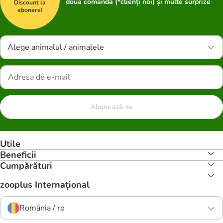
doua comandă (*clienți noi) și multe surprize
Discount la
abonare!
Alege animalul / animalele
Abonează-te
Utile
Beneficii
Cumpărături
zooplus Internațional
România / ro