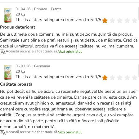
|
|
01.04.26
Primato
Franța
20 kg
This is a stars rating area from zero to 5: 1/5
Produs deteriorat
De la ultimele două comenzi nu mai sunt deloc mulțumită de produs.
Semințele sunt pline de praf, resturi și sunt destul de măcinate. Cred că
dacă și următorul produs va fi de aceeași calitate, nu voi mai cumpăra.
Această recenzie a fost tradusă.
Vezi originalul
|
06.03.26
Germania
20 kg
This is a stars rating area from zero to 5: 1/5
Calitate proastă
Nu pot decât să fiu de acord cu recenziile negative! De peste un an sper
ca se va reveni la calitatea de dinainte. Dar se pare că nu este cazul! Am
crezut că am avut ghinion cu amestecul, dar văd din recenzii că și alți
oameni care cumpără regulat hrana au observat aceeași scădere a
calității! Zooplus ar trebui să schimbe urgent ceva aici, eu voi cumpăra
de acum din altă parte, pentru că la câtă mâncare lasă păsările
neconsumată, nu mai merită.
Această recenzie a fost tradusă.
Vezi originalul