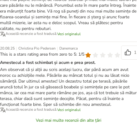
care păsările nu le mănâncă. Porumbul este în mare parte întreg. Înainte
era mărunțit foarte bine. Vă rog să puneți din nou mai multe semințe de
floarea-soarelui și semințe mai fine. În fiecare zi șterg și arunc foarte
multă mizerie, iar asta nu e deloc scopul. Vreau să plătesc pentru
calitate, nu pentru rebuturi.
Această recenzie a fost tradusă.
Vezi originalul
|
|
20.08.25
Christina Pio Pedersen
Danemarca
1
This is a stars rating area from zero to 5: 1/5
Amestecul a fost schimbat și acum e prea prost.
Am observat că și alții au scris același lucru, dar până acum am avut
noroc cu achizițiile mele. Păsările au mâncat totul și nu au lăsat nicio
sămânță. Dar ultimul amestec! Un dezastru total pe terasă, păsările
aruncă totul în jur ca să găsească boabele și semințele pe care le pot
mânca, iar cea mai mare parte rămâne pe jos, așa că tot trebuie să mătur
terasa, chiar dacă sunt semințe decojite. Păcat, pentru că înainte a
funcționat foarte bine. Sper să schimbe din nou amestecul.
Această recenzie a fost tradusă.
Vezi originalul
Vezi mai multe recenzii din alte țări