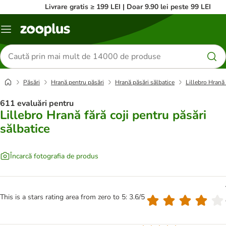
Livrare gratis ≥ 199 LEI | Doar 9.90 lei peste 99 LEI
Categorii
Căutare
produse
Păsări
Hrană pentru păsări
Hrană păsări sălbatice
Lillebro Hrană 
611 evaluări pentru
Lillebro Hrană fără coji pentru păsări
sălbatice
Încarcă fotografia de produs
This is a stars rating area from zero to 5: 3.6/5