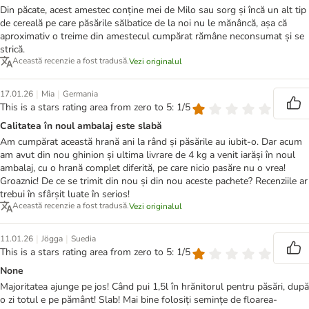
Din păcate, acest amestec conține mei de Milo sau sorg și încă un alt tip
de cereală pe care păsările sălbatice de la noi nu le mănâncă, așa că
aproximativ o treime din amestecul cumpărat rămâne neconsumat și se
strică.
Această recenzie a fost tradusă.
Vezi originalul
|
|
17.01.26
Mia
Germania
This is a stars rating area from zero to 5: 1/5
Calitatea în noul ambalaj este slabă
Am cumpărat această hrană ani la rând și păsările au iubit-o. Dar acum
am avut din nou ghinion și ultima livrare de 4 kg a venit iarăși în noul
ambalaj, cu o hrană complet diferită, pe care nicio pasăre nu o vrea!
Groaznic! De ce se trimit din nou și din nou aceste pachete? Recenziile ar
trebui în sfârșit luate în serios!
Această recenzie a fost tradusă.
Vezi originalul
|
|
11.01.26
Jögga
Suedia
This is a stars rating area from zero to 5: 1/5
None
Majoritatea ajunge pe jos! Când pui 1,5l în hrănitorul pentru păsări, după
o zi totul e pe pământ! Slab! Mai bine folosiți semințe de floarea-