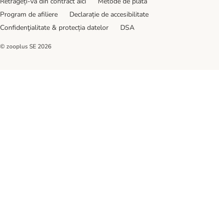
Retrageți-vă din contract aici
Metode de plată
Program de afiliere
Declarație de accesibilitate
Confidenţialitate & protecția datelor
DSA
© zooplus SE
2026