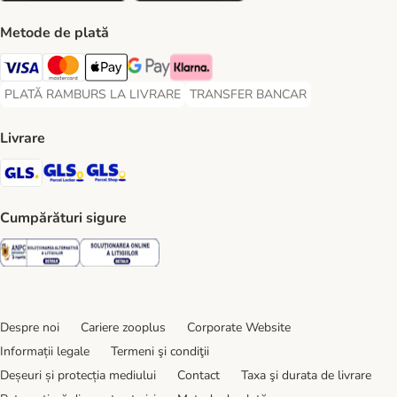
Metode de plată
Visa Payment Method
Master Card Payment Method
Apple Pay Payment Method
Google Pay Payment Method
Klarna Payment Method
PLATĂ RAMBURS LA LIVRARE
TRANSFER BANCAR
PLATĂ RAMBURS LA LIVRARE Payment Method
TRANSFER BANCAR Payment Metho
Livrare
GLS Shipping Method
GLS Locker Shipping Method
GLS Parcel Shop Shipping Method
Cumpărături sigure
Security
Security
Despre noi
Cariere zooplus
Corporate Website
Informații legale
Termeni şi condiţii
Deșeuri și protecția mediului
Contact
Taxa şi durata de livrare