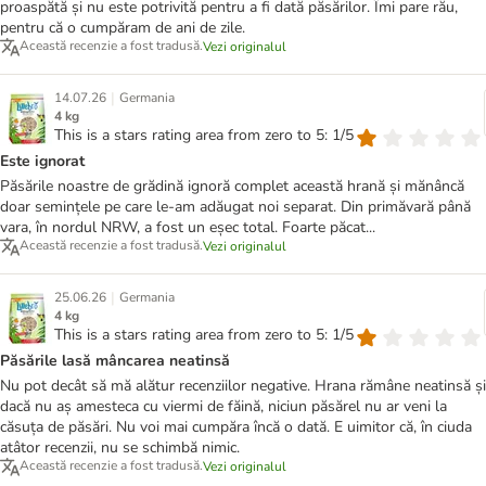
proaspătă și nu este potrivită pentru a fi dată păsărilor. Îmi pare rău,
pentru că o cumpăram de ani de zile.
Această recenzie a fost tradusă.
Vezi originalul
|
14.07.26
Germania
4 kg
This is a stars rating area from zero to 5: 1/5
Este ignorat
Păsările noastre de grădină ignoră complet această hrană și mănâncă
doar semințele pe care le-am adăugat noi separat. Din primăvară până
vara, în nordul NRW, a fost un eșec total. Foarte păcat...
Această recenzie a fost tradusă.
Vezi originalul
|
25.06.26
Germania
4 kg
This is a stars rating area from zero to 5: 1/5
Păsările lasă mâncarea neatinsă
Nu pot decât să mă alătur recenziilor negative. Hrana rămâne neatinsă și
dacă nu aș amesteca cu viermi de făină, niciun păsărel nu ar veni la
căsuța de păsări. Nu voi mai cumpăra încă o dată. E uimitor că, în ciuda
atâtor recenzii, nu se schimbă nimic.
Această recenzie a fost tradusă.
Vezi originalul