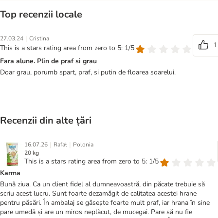
Top recenzii locale
|
27.03.24
Cristina
1
This is a stars rating area from zero to 5: 1/5
Fara alune. Plin de praf si grau
Doar grau, porumb spart, praf, si putin de floarea soarelui.
Recenzii din alte țări
|
|
16.07.26
Rafał
Polonia
20 kg
This is a stars rating area from zero to 5: 1/5
Karma
Bună ziua. Ca un client fidel al dumneavoastră, din păcate trebuie să
scriu acest lucru. Sunt foarte dezamăgit de calitatea acestei hrane
pentru păsări. În ambalaj se găsește foarte mult praf, iar hrana în sine
pare umedă și are un miros neplăcut, de mucegai. Pare să nu fie