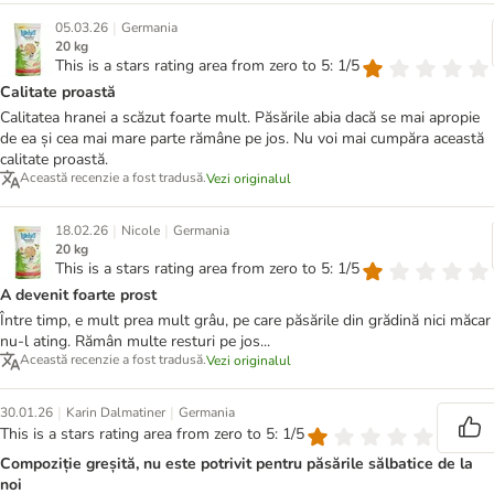
|
05.03.26
Germania
20 kg
This is a stars rating area from zero to 5: 1/5
Calitate proastă
Calitatea hranei a scăzut foarte mult. Păsările abia dacă se mai apropie
de ea și cea mai mare parte rămâne pe jos. Nu voi mai cumpăra această
calitate proastă.
Această recenzie a fost tradusă.
Vezi originalul
|
|
18.02.26
Nicole
Germania
20 kg
This is a stars rating area from zero to 5: 1/5
A devenit foarte prost
Între timp, e mult prea mult grâu, pe care păsările din grădină nici măcar
nu-l ating. Rămân multe resturi pe jos...
Această recenzie a fost tradusă.
Vezi originalul
|
|
30.01.26
Karin Dalmatiner
Germania
This is a stars rating area from zero to 5: 1/5
Compoziție greșită, nu este potrivit pentru păsările sălbatice de la
noi