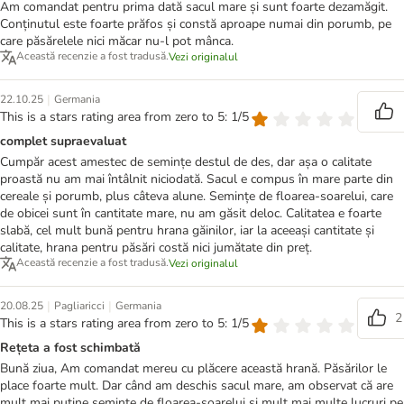
Am comandat pentru prima dată sacul mare și sunt foarte dezamăgit.
Conținutul este foarte prăfos și constă aproape numai din porumb, pe
care păsărelele nici măcar nu-l pot mânca.
Această recenzie a fost tradusă.
Vezi originalul
|
22.10.25
Germania
This is a stars rating area from zero to 5: 1/5
complet supraevaluat
Cumpăr acest amestec de semințe destul de des, dar așa o calitate
proastă nu am mai întâlnit niciodată. Sacul e compus în mare parte din
cereale și porumb, plus câteva alune. Semințe de floarea-soarelui, care
de obicei sunt în cantitate mare, nu am găsit deloc. Calitatea e foarte
slabă, cel mult bună pentru hrana găinilor, iar la aceeași cantitate și
calitate, hrana pentru păsări costă nici jumătate din preț.
Această recenzie a fost tradusă.
Vezi originalul
|
|
20.08.25
Pagliaricci
Germania
2
This is a stars rating area from zero to 5: 1/5
Rețeta a fost schimbată
Bună ziua, Am comandat mereu cu plăcere această hrană. Păsărilor le
place foarte mult. Dar când am deschis sacul mare, am observat că are
mult mai puține semințe de floarea-soarelui și mult mai multe lucruri pe