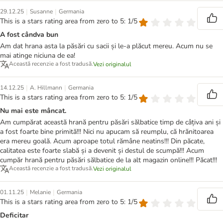
|
|
29.12.25
Susanne
Germania
This is a stars rating area from zero to 5: 1/5
A fost cândva bun
Am dat hrana asta la păsări cu sacii și le-a plăcut mereu. Acum nu se
mai atinge niciuna de ea!
Această recenzie a fost tradusă.
Vezi originalul
|
|
14.12.25
A. Hillmann
Germania
This is a stars rating area from zero to 5: 1/5
Nu mai este mâncat.
Am cumpărat această hrană pentru păsări sălbatice timp de câțiva ani și
a fost foarte bine primită!!! Nici nu apucam să reumplu, că hrănitoarea
era mereu goală. Acum aproape totul rămâne neatins!!! Din păcate,
calitatea este foarte slabă și a devenit și destul de scumpă!!! Acum
cumpăr hrană pentru păsări sălbatice de la alt magazin online!!! Păcat!!!
Această recenzie a fost tradusă.
Vezi originalul
|
|
01.11.25
Melanie
Germania
This is a stars rating area from zero to 5: 1/5
Deficitar