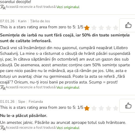
soarelui decojite!
Această recenzie a fost tradusă.
Vezi originalul
|
|
07.01.26
Karin
Țările de Jos
This is a stars rating area from zero to 5: 1/5
Semințele de iarbă nu sunt fără coajă, iar 50% din toate semințele
sunt de calitate inferioară.
Dacă vrei să însămânțezi din nou gazonul, cumpără neapărat Lillebro
Schaalvrij. La mine s-a răsturnat o căsuță de hrănit păsări suspendată
și, pac, în câteva săptămâni (în octombrie!) am avut un gazon des sub
căsuță. De asemenea, acest amestec conține cam 50% semințe sparte
pe care nicio pasăre nu le mănâncă, așa că rămân pe jos. Uite, asta e
totuși un avantaj: chiar nu germinează. Poate la asta se referă „fără
coajă”? Oricum, nu-ți irosi banii pe prostia asta. Scump = prost!
Această recenzie a fost tradusă.
Vezi originalul
|
|
01.01.26
Sipe
Finlanda
This is a stars rating area from zero to 5: 1/5
Nu le-a plăcut păsărilor.
Un amestec jalnic. Păsările au aruncat aproape totul sub hrănitoare.
Această recenzie a fost tradusă.
Vezi originalul