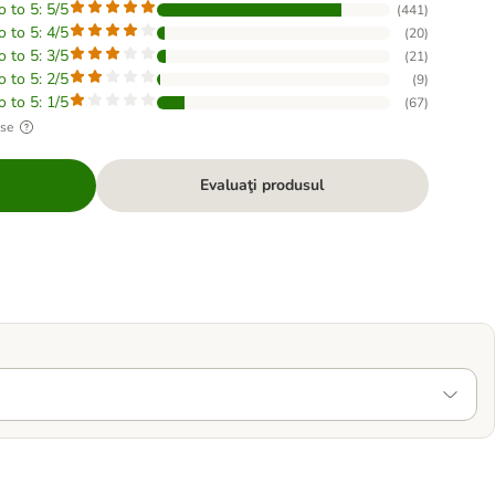
o to 5: 5/5
(
441
)
o to 5: 4/5
(
20
)
o to 5: 3/5
(
21
)
o to 5: 2/5
(
9
)
o to 5: 1/5
(
67
)
use
Evaluaţi produsul