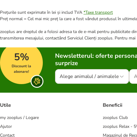
Prețurile sunt exprimate în lei și includ TVA
*
Taxe transport
Preț normal = Cel mai mic preț la care a fost vândut produsul în ultimele
zooplus are dreptul de a folosi adresa ta de e-mail pentru publicitate dire
transmiterea mesajului, contactând Serviciul Clienți zooplus. Pentru mai
5%
Newsletterul: oferte persona
surprize
Discount la
abonare!
Alege animalul / animalele
Utile
Beneficii
my zooplus / Logare
zooplus Club
Ajutor
zooplus Relax - 
Contact
Magazinul de Re