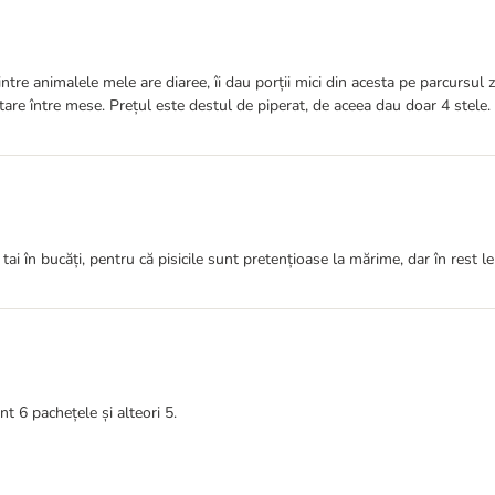
tre animalele mele are diaree, îi dau porții mici din acesta pe parcursul z
stare între mese. Prețul este destul de piperat, de aceea dau doar 4 stele.
le tai în bucăți, pentru că pisicile sunt pretențioase la mărime, dar în rest
t 6 pachețele și alteori 5.