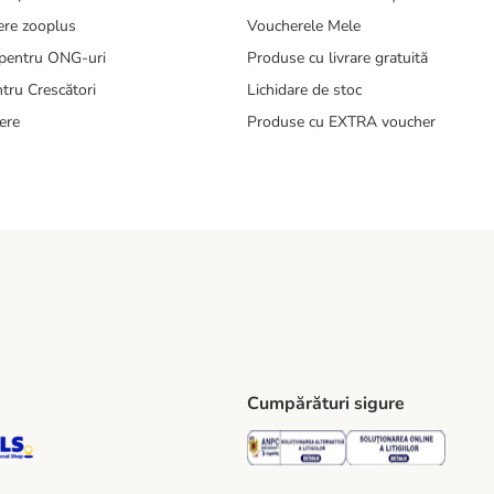
ere zooplus
Voucherele Mele
pentru ONG-uri
Produse cu livrare gratuită
tru Crescători
Lichidare de stoc
ere
Produse cu EXTRA voucher
Cumpărături sigure
ping Method
S Locker Shipping Method
GLS Parcel Shop Shipping Method
Security
Securit