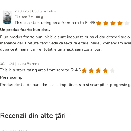
|
23.03.26
Codita si Pufita
File ton 3 x 100 g
This is a stars rating area from zero to 5: 4/5
Un produs foarte bun dar...
E un produs foarte bun, pisicile sunt inebunite dupa el dar deseori are o 
manance dar il refuza cand vede ca textura e tare. Mereu comandam acest p
dupa ce il mananca. Per total, e un snack sanatos si bun.
|
30.11.24
Ioana Buznea
This is a stars rating area from zero to 5: 4/5
Prea scump
Produs destul de bun, dar s-a si imputinat, s-a si scumpit in progresie g
Recenzii din alte țări