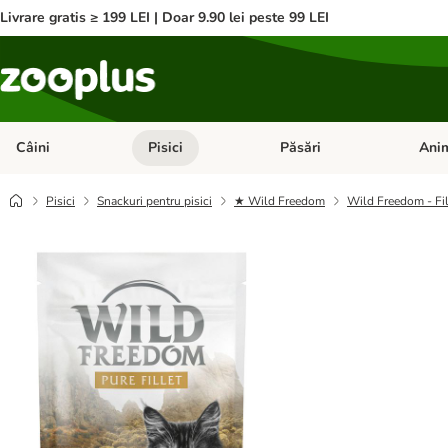
Livrare gratis ≥ 199 LEI | Doar 9.90 lei peste 99 LEI
Câini
Pisici
Păsări
Anim
Deschideți meniul cu categorii: Câini
Deschideți meniul cu categorii:
Deschid
Pisici
Snackuri pentru pisici
★ Wild Freedom
Wild Freedom - Fi