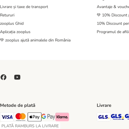
Livrare și taxe de transport
Avantaje & vouch
Retururi
💚 10% Discount 
zooplus Ghid
10% Discount pen
Aplicația zooplus
Programul de afili
💚 zooplus ajută animalele din România
Metode de plată
Livrare
GLS Ship
GL
Visa Payment Method
Master Card Payment Method
Apple Pay Payment Method
Google Pay Payment Method
Klarna Payment Method
PLATĂ RAMBURS LA LIVRARE
PLATĂ RAMBURS LA LIVRARE Payment Method