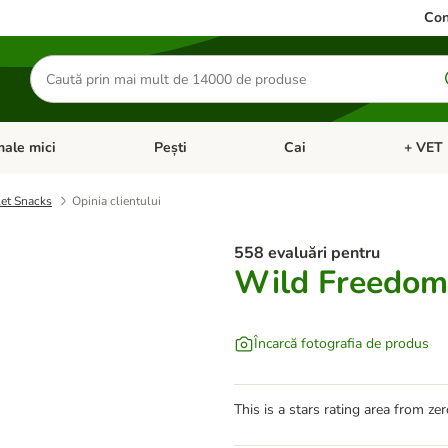
Con
Căutare
produse
ale mici
Pești
Cai
+ VET 
 Pisici
eți meniul cu categorii: Păsări
Deschideți meniul cu categorii: Animale mici
Deschideți meniul cu categori
Deschideț
let Snacks
Opinia clientului
558 evaluări pentru
Wild Freedom 
Încarcă fotografia de produs
This is a stars rating area from zer