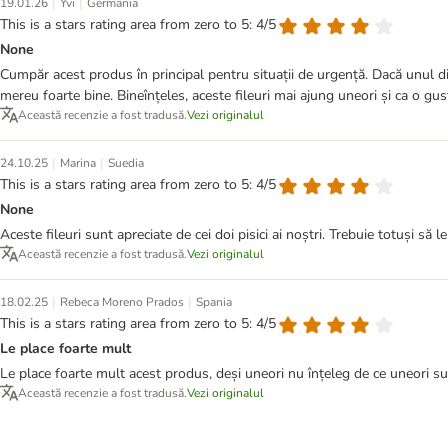
|
|
19.01.26
Yvi
Germania
This is a stars rating area from zero to 5: 4/5
None
Cumpăr acest produs în principal pentru situații de urgență. Dacă unul din
mereu foarte bine. Bineînțeles, aceste fileuri mai ajung uneori și ca o gu
Această recenzie a fost tradusă.
Vezi originalul
|
|
24.10.25
Marina
Suedia
This is a stars rating area from zero to 5: 4/5
None
Aceste fileuri sunt apreciate de cei doi pisici ai noștri. Trebuie totuși să 
Această recenzie a fost tradusă.
Vezi originalul
|
|
18.02.25
Rebeca Moreno Prados
Spania
This is a stars rating area from zero to 5: 4/5
Le place foarte mult
Le place foarte mult acest produs, deși uneori nu înțeleg de ce uneori sun
Această recenzie a fost tradusă.
Vezi originalul