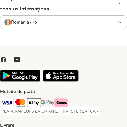
zooplus Internațional
România / ro
Metode de plată
Visa Payment Method
Master Card Payment Method
Apple Pay Payment Method
Google Pay Payment Method
Klarna Payment Method
PLATĂ RAMBURS LA LIVRARE
TRANSFER BANCAR
PLATĂ RAMBURS LA LIVRARE Payment Method
TRANSFER BANCAR Payment Metho
Livrare