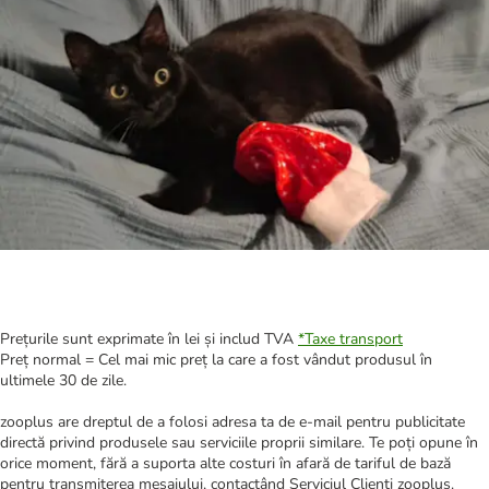
Prețurile sunt exprimate în lei și includ TVA
*
Taxe transport
Preț normal = Cel mai mic preț la care a fost vândut produsul în
ultimele 30 de zile.
zooplus are dreptul de a folosi adresa ta de e-mail pentru publicitate
directă privind produsele sau serviciile proprii similare. Te poți opune în
orice moment, fără a suporta alte costuri în afară de tariful de bază
pentru transmiterea mesajului, contactând Serviciul Clienți zooplus.