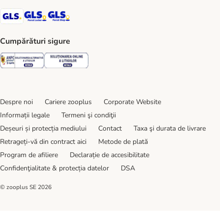
GLS Shipping Method
GLS Locker Shipping Method
GLS Parcel Shop Shipping Method
Cumpărături sigure
Security
Security
Despre noi
Cariere zooplus
Corporate Website
Informații legale
Termeni şi condiţii
Deșeuri și protecția mediului
Contact
Taxa şi durata de livrare
Retrageți-vă din contract aici
Metode de plată
Program de afiliere
Declarație de accesibilitate
Confidenţialitate & protecția datelor
DSA
© zooplus SE
2026