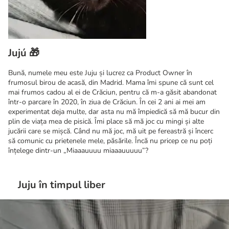
Jujú 🎁
Bună, numele meu este Juju și lucrez ca Product Owner în
frumosul birou de acasă, din Madrid. Mama îmi spune că sunt cel
mai frumos cadou al ei de Crăciun, pentru că m-a găsit abandonat
într-o parcare în 2020, în ziua de Crăciun. În cei 2 ani ai mei am
experimentat deja multe, dar asta nu mă împiedică să mă bucur din
plin de viața mea de pisică. Îmi place să mă joc cu mingi și alte
jucării care se mișcă. Când nu mă joc, mă uit pe fereastră și încerc
să comunic cu prietenele mele, păsările. Încă nu pricep ce nu poți
înțelege dintr-un „Miaaauuuu miaaauuuuu”?
Juju în timpul liber