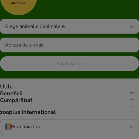
abonare!
Alege animalul / animalele
Abonează-te
Utile
Beneficii
Cumpărături
zooplus Internațional
România / ro