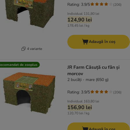
Rating: 3.9/5
(
206
)
Individual
131,80 lei
124,90 lei
178,45 lei / kg
Adaugă în coș
4 variante
ecomandat de zooplus
JR Farm Căsuță cu fân și
morcov
2 bucăți - mare (650 g)
Rating: 3.9/5
(
206
)
Individual
163,80 lei
156,90 lei
120,70 lei / kg
Adaugă în coș