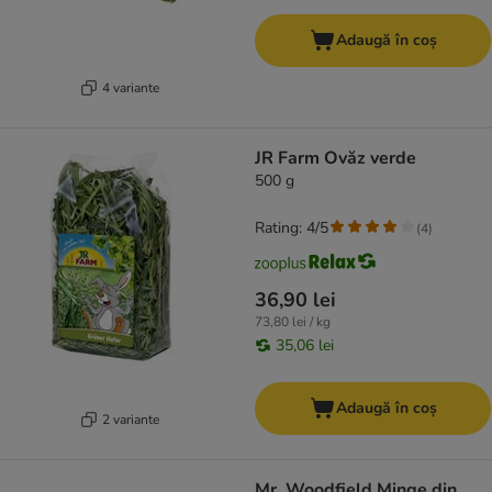
Adaugă în coș
4 variante
JR Farm Ovăz verde
500 g
Rating: 4/5
(
4
)
36,90 lei
73,80 lei / kg
35,06 lei
Adaugă în coș
2 variante
Mr. Woodfield Minge din