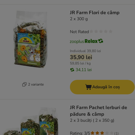
JR Farm Flori de câmp
2 x 300 g
Not Rated
Individual
39,80 lei
35,90 lei
59,85 lei / kg
34,11 lei
2 variante
Adaugă în coș
JR Farm Pachet Ierburi de
pădure & câmp
2 x 3 bucăți ( 2 x 350 g)
Rating: 3/5
(
1
)