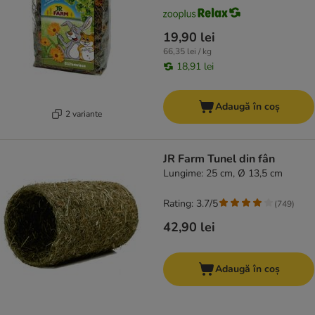
19,90 lei
66,35 lei / kg
18,91 lei
Adaugă în coș
2 variante
JR Farm Tunel din fân
Lungime: 25 cm, Ø 13,5 cm
Rating: 3.7/5
(
749
)
42,90 lei
Adaugă în coș