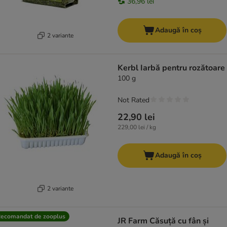
36,96 lei
Adaugă în coș
2 variante
Kerbl Iarbă pentru rozătoare
100 g
Not Rated
22,90 lei
229,00 lei / kg
Adaugă în coș
2 variante
ecomandat de zooplus
JR Farm Căsuță cu fân și