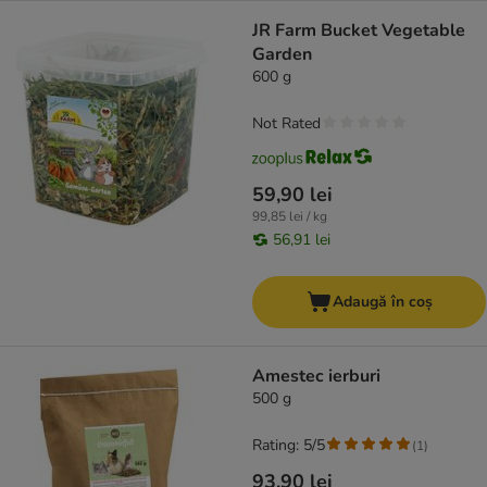
JR Farm Bucket Vegetable
Garden
600 g
Not Rated
59,90 lei
99,85 lei / kg
56,91 lei
Adaugă în coș
Amestec ierburi
500 g
Rating: 5/5
(
1
)
93,90 lei