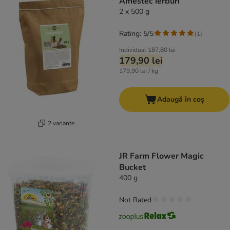
Amestec ierburi
2 x 500 g
Rating: 5/5
(
1
)
Individual
187,80 lei
179,90 lei
179,90 lei / kg
Adaugă în coș
2 variante
JR Farm Flower Magic
Bucket
400 g
Not Rated