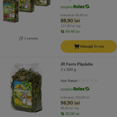
Individual
95,80 lei
88,90 lei
127,00 lei / kg
84,46 lei
2 variante
Adaugă în coș
JR Farm Păpădie
2 x 500 g
Not Rated
Individual
103,80 lei
96,90 lei
96,90 lei / kg
92,06 lei