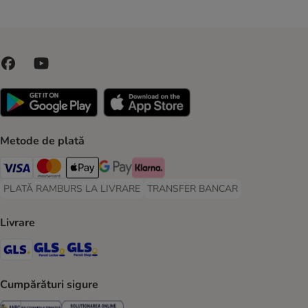
Metode de plată
Visa Payment Method
Master Card Payment Method
Apple Pay Payment Method
Google Pay Payment Method
Klarna Payment Method
PLATĂ RAMBURS LA LIVRARE
TRANSFER BANCAR
PLATĂ RAMBURS LA LIVRARE Payment Method
TRANSFER BANCAR Payment Metho
Livrare
GLS Shipping Method
GLS Locker Shipping Method
GLS Parcel Shop Shipping Method
Cumpărături sigure
Security
Security