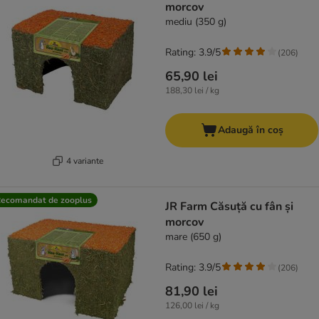
morcov
mediu (350 g)
Rating: 3.9/5
(
206
)
65,90 lei
188,30 lei / kg
Adaugă în coș
4 variante
ecomandat de zooplus
JR Farm Căsuță cu fân și
morcov
mare (650 g)
Rating: 3.9/5
(
206
)
81,90 lei
126,00 lei / kg