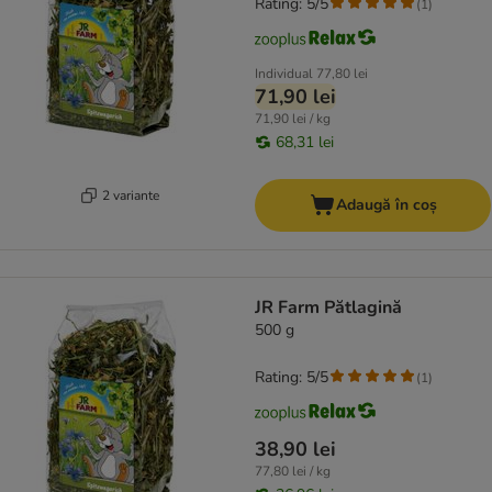
Rating: 5/5
(
1
)
Individual
77,80 lei
71,90 lei
71,90 lei / kg
68,31 lei
2 variante
Adaugă în coș
JR Farm Pătlagină
500 g
Rating: 5/5
(
1
)
38,90 lei
77,80 lei / kg