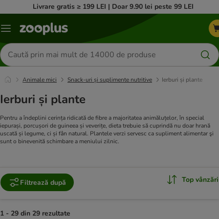
Livrare gratis ≥ 199 LEI | Doar 9.90 lei peste 99 LEI
Categorii
Căutare
produse
Animale mici
Snack-uri și suplimente nutritive
Ierburi și plante
Ierburi și plante
Pentru a îndeplini cerința ridicată de fibre a majoritatea animăluțelor, în special
iepurași, porcușori de guineea și veverițe, dieta trebuie să cuprindă nu doar hrană
uscată și legume, ci și fân natural. Plantele verzi servesc ca supliment alimentar şi
sunt o binevenită schimbare a meniului zilnic.
Top vânzări
Filtrează după
1 - 29 din 29 rezultate