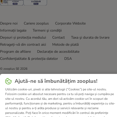
Despre noi
Cariere zooplus
Corporate Website
Informații legale
Termeni şi condiţii
Deșeuri și protecția mediului
Contact
Taxa şi durata de livrare
Retrageți-vă din contract aici
Metode de plată
Program de afiliere
Declarație de accesibilitate
Confidenţialitate & protecția datelor
DSA
© zooplus SE
2026
Ajută-ne să îmbunătățim zooplus!
Utilizăm cookie-uri, pixeli si alte tehnologii (“Cookies”) pe site-ul nostru.
Folosim cookie-uri absolut necesare pentru ca tu să poți naviga și cumpăra pe
site-ul nostru. Cu acordul tău, am dori să activăm cookie-uri în scopuri de
performanță, funcționare și de marketing, pentru a îmbunătăți experința cu site-
ul nostru și pentru a-ți arăta produse și servicii relevante și reclame
personalizate. Poți face în orice moment modificări în centrul de preferințe