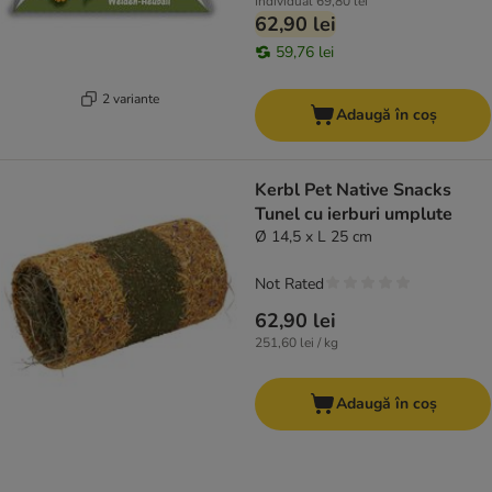
Individual
69,80 lei
62,90 lei
59,76 lei
2 variante
Adaugă în coș
Kerbl Pet Native Snacks
Tunel cu ierburi umplute
Ø 14,5 x L 25 cm
Not Rated
62,90 lei
251,60 lei / kg
Adaugă în coș