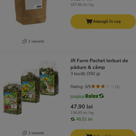
187,80 lei / kg
Adaugă în coș
2 variante
JR Farm Pachet Ierburi de
pădure & câmp
3 bucăți (350 g)
Rating: 3/5
(
1
)
47,90 lei
136,85 lei / kg
45,51 lei
2 variante