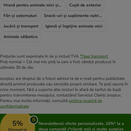
Hrană pentru animale mici și rozătoare
Cuști de exterior
Fân și așternuturi
Snack-uri și suplimente nutritive
Jucării și transport
Igienă și îngrijire animale mici
Animale sălbatice
Prețurile sunt exprimate în lei și includ TVA
*
Taxe transport
Preț normal = Cel mai mic preț la care a fost vândut produsul în
ultimele 30 de zile.
zooplus are dreptul de a folosi adresa ta de e-mail pentru publicitate
directă privind produsele sau serviciile proprii similare. Te poți opune în
orice moment, fără a suporta alte costuri în afară de tariful de bază
pentru transmiterea mesajului, contactând Serviciul Clienți zooplus.
Pentru mai multe informații, consultă
politica noastră de
confidențialitate
5%
Newsletterul: oferte personalizate, 10%* la a
doua comandă (*clienți noi) și multe surprize
Discount la