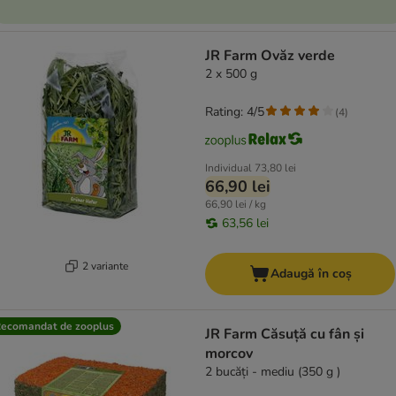
JR Farm Ovăz verde
2 x 500 g
Rating: 4/5
(
4
)
Individual
73,80 lei
66,90 lei
66,90 lei / kg
63,56 lei
2 variante
Adaugă în coș
ecomandat de zooplus
JR Farm Căsuță cu fân și
morcov
2 bucăți - mediu (350 g )