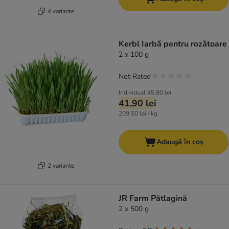
4 variante
Kerbl Iarbă pentru rozătoare
2 x 100 g
Not Rated
Individual
45,80 lei
41,90 lei
209,50 lei / kg
Adaugă în coș
2 variante
JR Farm Pătlagină
2 x 500 g