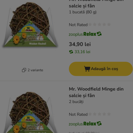
salcie și fân
1 bucată (80 g)
Not Rated
34,90 lei
33,16 lei
Adaugă în coș
2 variante
Mr. Woodfield Minge din
salcie și fân
2 bucăți
Not Rated