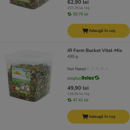
62,90 lei
157,25 lei / kg
59,76 lei
Adaugă în coș
JR Farm Bucket Vital-Mix
430 g
Not Rated
49,90 lei
116,05 lei / kg
47,41 lei
Adaugă în coș