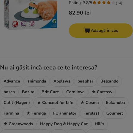
Rating: 3.8/5
(
14
)
82,90 lei
Adaugă în coș
Nu ai găsit încă ceea ce te interesa?
Advance
animonda
Applaws
beaphar
Belcando
bosch
Bozita
Brit Care
Carnilove
★ Catessy
Catit (Hagen)
★ Concept for Life
★ Cosma
Eukanuba
Farmina
★ Feringa
FURminator
Ferplast
Gourmet
★ Greenwoods
Happy Dog & Happy Cat
Hill's