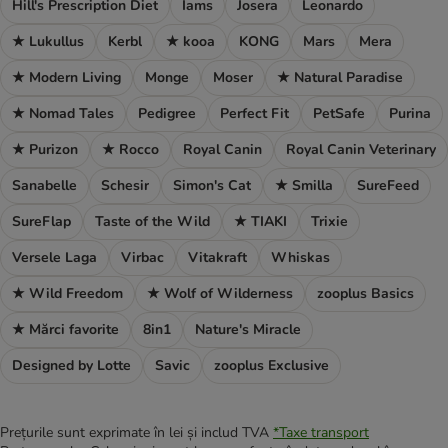
Hill's Prescription Diet
Iams
Josera
Leonardo
★ Lukullus
Kerbl
★ kooa
KONG
Mars
Mera
★ Modern Living
Monge
Moser
★ Natural Paradise
★ Nomad Tales
Pedigree
Perfect Fit
PetSafe
Purina
★ Purizon
★ Rocco
Royal Canin
Royal Canin Veterinary
Sanabelle
Schesir
Simon's Cat
★ Smilla
SureFeed
SureFlap
Taste of the Wild
★ TIAKI
Trixie
Versele Laga
Virbac
Vitakraft
Whiskas
★ Wild Freedom
★ Wolf of Wilderness
zooplus Basics
★ Mărci favorite
8in1
Nature's Miracle
Designed by Lotte
Savic
zooplus Exclusive
Prețurile sunt exprimate în lei și includ TVA
*
Taxe transport