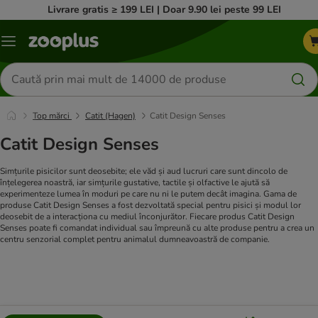
Livrare gratis ≥ 199 LEI | Doar 9.90 lei peste 99 LEI
Categorii
Căutare
produse
Top mărci
Catit (Hagen)
Catit Design Senses
Catit Design Senses
Simțurile pisicilor sunt deosebite; ele văd și aud lucruri care sunt dincolo de
înțelegerea noastră, iar simțurile gustative, tactile și olfactive le ajută să
experimenteze lumea în moduri pe care nu ni le putem decât imagina. Gama de
produse Catit Design Senses a fost dezvoltată special pentru pisici și modul lor
deosebit de a interacționa cu mediul înconjurător. Fiecare produs Catit Design
Senses poate fi comandat individual sau împreună cu alte produse pentru a crea un
centru senzorial complet pentru animalul dumneavoastră de companie.