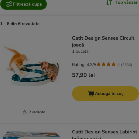
Top vânzări
Filtrează după
1 - 6 din 6 rezultate
product items have been changed
Catit Design Senses Circuit
joacă
1 bucată
Rating: 4.3/5
(
3536
)
57,90 lei
Adaugă în coș
2 variante
Catit Design Senses Labirint
hrănire pisici