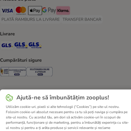
Visa Payment Method
Master Card Payment Method
Apple Pay Payment Method
Google Pay Payment Method
Klarna Payment Method
PLATĂ RAMBURS LA LIVRARE
TRANSFER BANCAR
PLATĂ RAMBURS LA LIVRARE Payment Method
TRANSFER BANCAR Payment Metho
Livrare
GLS Shipping Method
GLS Locker Shipping Method
GLS Parcel Shop Shipping Method
Cumpărături sigure
Security
Security
Ajută-ne să îmbunătățim zooplus!
Despre noi
Cariere zooplus
Corporate Website
Informații legale
Termeni şi condiţii
Utilizăm cookie-uri, pixeli si alte tehnologii (“Cookies”) pe site-ul nostru.
Deșeuri și protecția mediului
Contact
Taxa şi durata de livrare
Folosim cookie-uri absolut necesare pentru ca tu să poți naviga și cumpăra pe
site-ul nostru. Cu acordul tău, am dori să activăm cookie-uri în scopuri de
Retrageți-vă din contract aici
Metode de plată
performanță, funcționare și de marketing, pentru a îmbunătăți experința cu site-
Program de afiliere
Declarație de accesibilitate
ul nostru și pentru a-ți arăta produse și servicii relevante și reclame