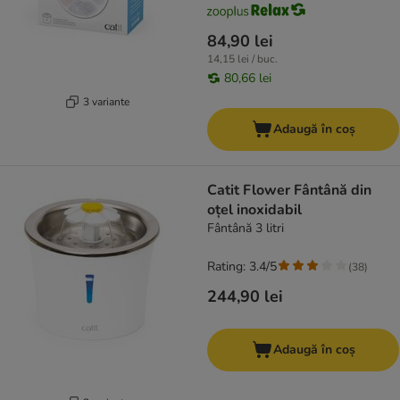
84,90 lei
14,15 lei / buc.
80,66 lei
3 variante
Adaugă în coș
Catit Flower Fântână din
oțel inoxidabil
Fântână 3 litri
Rating: 3.4/5
(
38
)
244,90 lei
Adaugă în coș