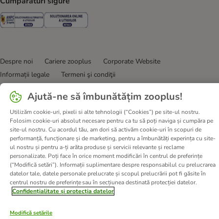
Cumpărături sigure
Security
Security
Despre noi
Cariere zooplus
Corporate Website
Informații legale
Termeni şi condiţii
Deșeuri și protecția mediului
Contact
Taxa şi durata de livrare
Ajută-ne să îmbunătățim zooplus!
Retrageți-vă din contract aici
Metode de plată
Utilizăm cookie-uri, pixeli si alte tehnologii (“Cookies”) pe site-ul nostru.
Program de afiliere
Declarație de accesibilitate
Folosim cookie-uri absolut necesare pentru ca tu să poți naviga și cumpăra pe
Confidenţialitate & protecția datelor
DSA
site-ul nostru. Cu acordul tău, am dori să activăm cookie-uri în scopuri de
performanță, funcționare și de marketing, pentru a îmbunătăți experința cu site-
© zooplus SE
2026
ul nostru și pentru a-ți arăta produse și servicii relevante și reclame
personalizate. Poți face în orice moment modificări în centrul de preferințe
(“Modifică setări”). Informații suplimentare despre responsabilul cu prelucrarea
datelor tale, datele personale prelucrate și scopul prelucrării pot fi găsite în
centrul nostru de preferințe sau în secțiunea destinată protecției datelor.
Confidențialitate și protecția datelor
Modifică setările