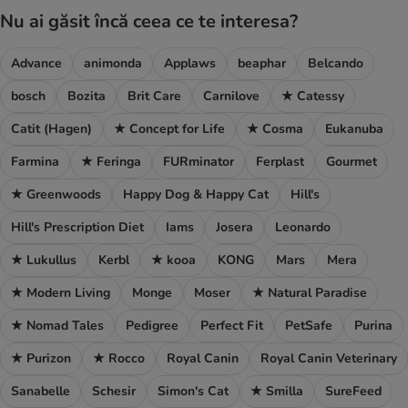
Nu ai găsit încă ceea ce te interesa?
Advance
animonda
Applaws
beaphar
Belcando
bosch
Bozita
Brit Care
Carnilove
★ Catessy
Catit (Hagen)
★ Concept for Life
★ Cosma
Eukanuba
Farmina
★ Feringa
FURminator
Ferplast
Gourmet
★ Greenwoods
Happy Dog & Happy Cat
Hill's
Hill's Prescription Diet
Iams
Josera
Leonardo
★ Lukullus
Kerbl
★ kooa
KONG
Mars
Mera
★ Modern Living
Monge
Moser
★ Natural Paradise
★ Nomad Tales
Pedigree
Perfect Fit
PetSafe
Purina
★ Purizon
★ Rocco
Royal Canin
Royal Canin Veterinary
Sanabelle
Schesir
Simon's Cat
★ Smilla
SureFeed