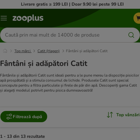
Livrare gratis ≥ 199 LEI | Doar 9.90 lei peste 99 LEI
Categorii
Căutare
produse
Top mărci
Catit (Hagen)
Fântâni și adăpători Catit
Fântâni și adăpători Catit
Fântânile și adăpătorii Catit sunt ideali pentru a le pune mereu la dispoziție pisicilor
apă prospătată și a stimula consumul de lichide. Produsele Catit sunt special
concepute pentru a filtra particulele și firele de păr din apă. Descoperiți gama Catit
și alegeți modelul potrivit pentru pisica dumneavoastră!
Top vânzări
Filtrează după
1 - 13 din 13 rezultate