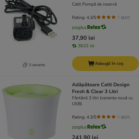
Catit Pompă de rezervă
Rating: 4.3/5
(
627
)
37,90 lei
36,01 lei
Adaugă în coș
3 variante
Adăpătoare Catit Design
Fresh & Clear 3 Litri
Fântână 3 litri (varianta nouă cu
USB)
Rating: 4.3/5
(
627
)
241,90 lei