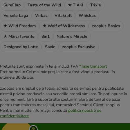
SureFlap
Taste of the Wild
★ TIAKI
Trixie
Versele Laga
Virbac
Vitakraft
Whiskas
★ Wild Freedom
★ Wolf of Wilderness
zooplus Basics
★ Mărci favorite
8in1
Nature's Miracle
Designed by Lotte
Savic
zooplus Exclusive
Prețurile sunt exprimate în lei și includ TVA
*
Taxe transport
Preț normal = Cel mai mic preț la care a fost vândut produsul în
ultimele 30 de zile.
zooplus are dreptul de a folosi adresa ta de e-mail pentru publicitate
directă privind produsele sau serviciile proprii similare. Te poți opune în
orice moment, fără a suporta alte costuri în afară de tariful de bază
pentru transmiterea mesajului, contactând Serviciul Clienți zooplus.
Pentru mai multe informații, consultă
politica noastră de
confidențialitate