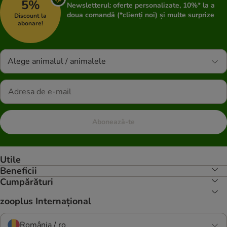
5%
Newsletterul: oferte personalizate, 10%* la a
doua comandă (*clienți noi) și multe surprize
Discount la
abonare!
Alege animalul / animalele
Abonează-te
Utile
Beneficii
Cumpărături
zooplus Internațional
România / ro