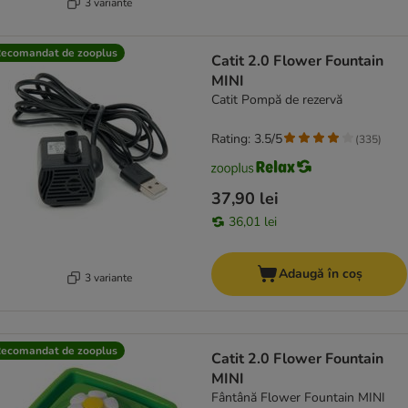
3 variante
ecomandat de zooplus
Catit 2.0 Flower Fountain
MINI
Catit Pompă de rezervă
Rating: 3.5/5
(
335
)
37,90 lei
36,01 lei
Adaugă în coș
3 variante
ecomandat de zooplus
Catit 2.0 Flower Fountain
MINI
Fântână Flower Fountain MINI