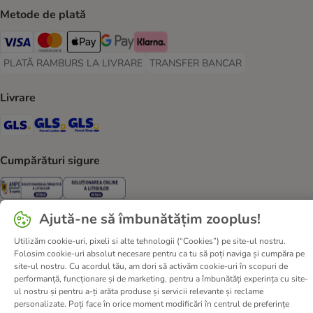
Metode de plată
Visa Payment Method
Master Card Payment Method
Apple Pay Payment Method
Google Pay Payment Method
Klarna Payment Method
PLATĂ RAMBURS LA LIVRARE
TRANSFER BANCAR
PLATĂ RAMBURS LA LIVRARE Payment Method
TRANSFER BANCAR Payment Metho
Livrare
GLS Shipping Method
GLS Locker Shipping Method
GLS Parcel Shop Shipping Method
Cumpărături sigure
Security
Security
Ajută-ne să îmbunătățim zooplus!
Utilizăm cookie-uri, pixeli si alte tehnologii (“Cookies”) pe site-ul nostru.
Despre noi
Cariere zooplus
Corporate Website
Folosim cookie-uri absolut necesare pentru ca tu să poți naviga și cumpăra pe
Informații legale
Termeni şi condiţii
site-ul nostru. Cu acordul tău, am dori să activăm cookie-uri în scopuri de
performanță, funcționare și de marketing, pentru a îmbunătăți experința cu site-
Deșeuri și protecția mediului
Contact
Taxa şi durata de livrare
ul nostru și pentru a-ți arăta produse și servicii relevante și reclame
Retrageți-vă din contract aici
Metode de plată
personalizate. Poți face în orice moment modificări în centrul de preferințe