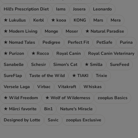
Hill's Prescription Diet
Iams
Josera
Leonardo
★ Lukullus
Kerbl
★ kooa
KONG
Mars
Mera
★ Modern Living
Monge
Moser
★ Natural Paradise
★ Nomad Tales
Pedigree
Perfect Fit
PetSafe
Purina
★ Purizon
★ Rocco
Royal Canin
Royal Canin Veterinary
Sanabelle
Schesir
Simon's Cat
★ Smilla
SureFeed
SureFlap
Taste of the Wild
★ TIAKI
Trixie
Versele Laga
Virbac
Vitakraft
Whiskas
★ Wild Freedom
★ Wolf of Wilderness
zooplus Basics
★ Mărci favorite
8in1
Nature's Miracle
Designed by Lotte
Savic
zooplus Exclusive