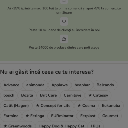
Ai -15% (până la max. 100 lei) la prima comandă și apoi -5% la comenzile
următoare
Peste 10 milioane de clienți au încredere în noi
Peste 14000 de produse dintre care poți alege
Nu ai găsit încă ceea ce te interesa?
Advance
animonda
Applaws
beaphar
Belcando
bosch
Bozita
Brit Care
Carnilove
★ Catessy
Catit (Hagen)
★ Concept for Life
★ Cosma
Eukanuba
Farmina
★ Feringa
FURminator
Ferplast
Gourmet
★ Greenwoods
Happy Dog & Happy Cat
Hill's