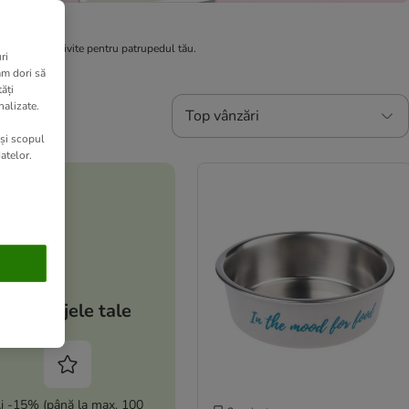
produsele potrivite pentru patrupedul tău.
ri
am dori să
ăți
nalizate.
Top vânzări
 și scopul
atelor.
Avantajele tale
i -15% (până la max. 100