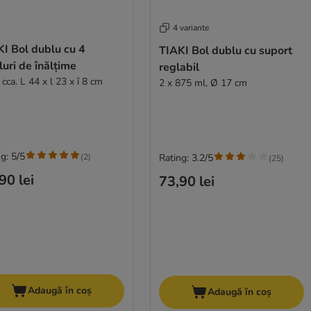
4 variante
I Bol dublu cu 4
TIAKI Bol dublu cu suport
luri de înălțime
reglabil
, cca. L 44 x l 23 x î 8 cm
2 x 875 ml, Ø 17 cm
g: 5/5
(
2
)
Rating: 3.2/5
(
25
)
90 lei
73,90 lei
Adaugă în coș
Adaugă în coș