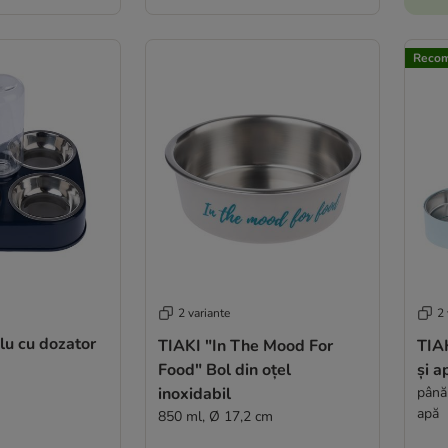
Recom
2 variante
2 
plu cu dozator
TIAKI "In The Mood For
TIAK
Food" Bol din oțel
și a
inoxidabil
până 
apă
850 ml, Ø 17,2 cm