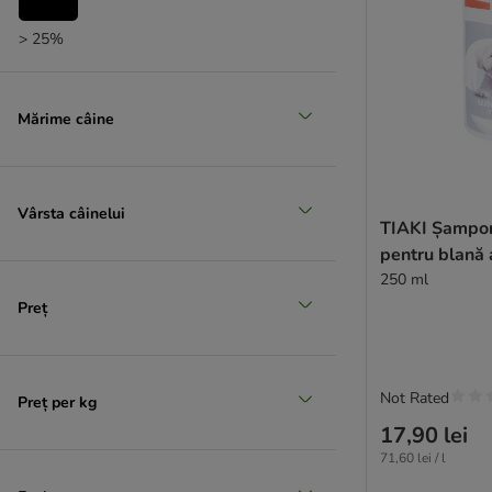
> 25%
(
4
)
Mărime câine
> 35%
(
2
)
Vârsta câinelui
TIAKI Șampon
pentru blană 
250 ml
> 50%
Preț
Not Rated
Preț per kg
17,90 lei
71,60 lei / l