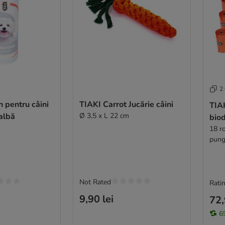
2 
 pentru câini
TIAKI Carrot Jucărie câini
TIAK
albă
Ø 3,5 x L 22 cm
biod
18 r
pung
Not Rated
Ratin
9,90 lei
72,
69