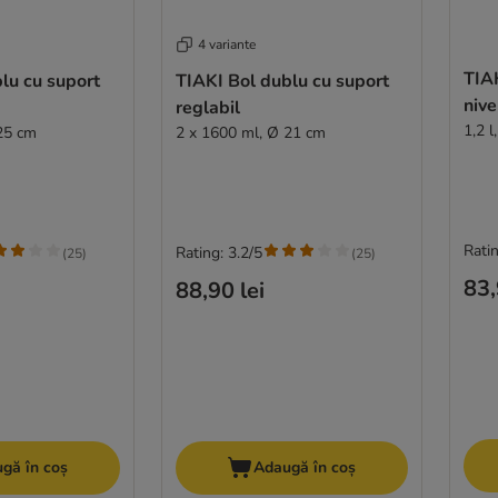
4 variante
TIAK
lu cu suport
TIAKI Bol dublu cu suport
nive
reglabil
1,2 l
25 cm
2 x 1600 ml, Ø 21 cm
Ratin
Rating: 3.2/5
(
25
)
(
25
)
83,
88,90 lei
gă în coș
Adaugă în coș