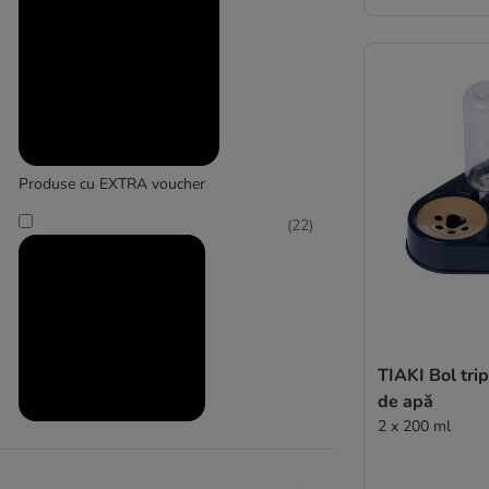
Zooplus Basics
Produse cu EXTRA voucher
(
22
)
TIAKI Bol tri
de apă
2 x 200 ml
Produse la prețuri reduse
(
9
)