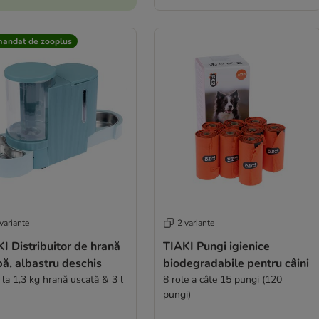
andat de zooplus
variante
2 variante
I Distribuitor de hrană
TIAKI Pungi igienice
pă, albastru deschis
biodegradabile pentru câini
la 1,3 kg hrană uscată & 3 l
8 role a câte 15 pungi (120
pungi)