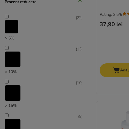
Procent reducere
Rating: 3.5/5
(
22
)
37,90 lei
Produse noi
> 5%
(
34
)
(
13
)
Adau
> 10%
(
10
)
Recomandat de zooplus
> 15%
(
8
)