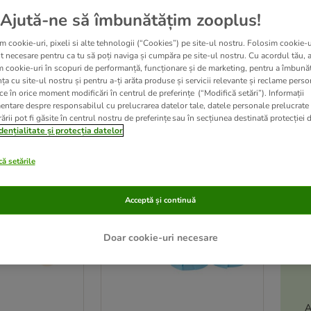
Ajută-ne să îmbunătățim zooplus!
poziție o varietete de produse pentru câini. Nu mai pierde timpul și descoperă acum 
m cookie-uri, pixeli si alte tehnologii (“Cookies”) pe site-ul nostru. Folosim cookie-u
t necesare pentru ca tu să poți naviga și cumpăra pe site-ul nostru. Cu acordul tău, 
m cookie-uri în scopuri de performanță, funcționare și de marketing, pentru a îmbunăt
ța cu site-ul nostru și pentru a-ți arăta produse și servicii relevante și reclame perso
zultate
ce în orice moment modificări în centrul de preferințe (“Modifică setări”). Informații
entare despre responsabilul cu prelucrarea datelor tale, datele personale prelucrate
ării pot fi găsite în centrul nostru de preferințe sau în secțiunea destinată protecției d
ve been changed
dențialitate și protecția datelor
oplus
ă setările
Acceptă și continuă
Doar cookie-uri necesare
A