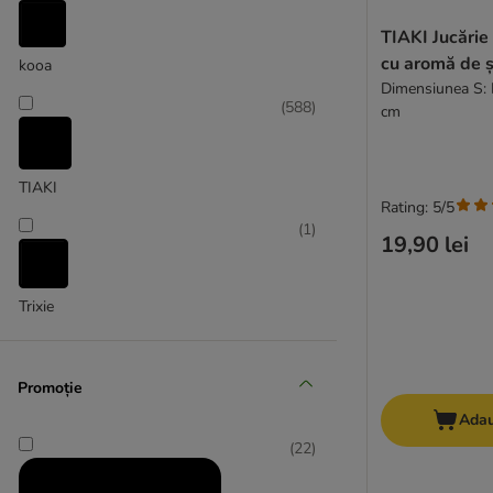
TIAKI Jucărie
cu aromă de 
kooa
Dimensiunea S: L
(
588
)
cm
TIAKI
Rating: 5/5
(
1
)
19,90 lei
Trixie
(
2
)
Promoție
Adau
(
22
)