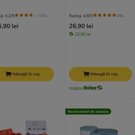
g: 4.2/5
Rating: 4.8/5
(
141
)
(
76
)
,90 lei
26,90 lei
25,56 lei
Adaugă în coș
Adaugă în coș
Recomandat de zooplus