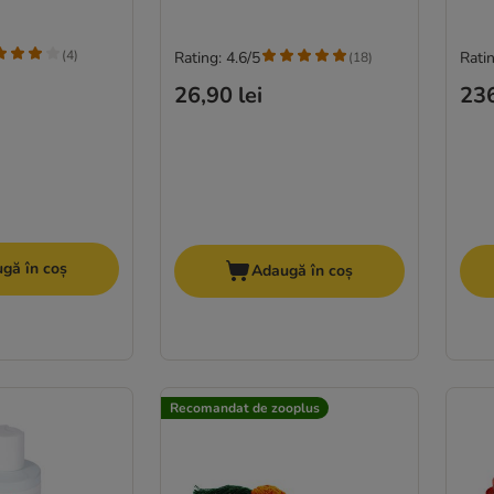
(
4
)
Rating: 4.6/5
Ratin
(
18
)
26,90 lei
236
gă în coș
Adaugă în coș
Recomandat de zooplus