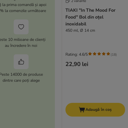
2 variante
i) la prima comandă și apoi
TIAKI "In The Mood For
% la comenzile următoare
Food" Bol din oțel
inoxidabil
450 ml, Ø 14 cm
este 10 milioane de clienți
au încredere în noi
Rating: 4.6/5
(
18
)
22,90 lei
Peste 14000 de produse
dintre care poți alege
Adaugă în coș