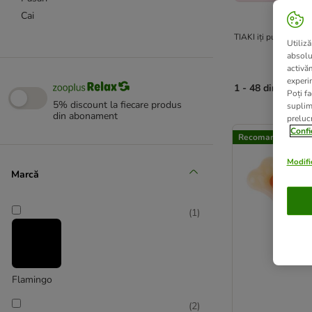
Cai
TIAKI iți pune la dis
Utiliză
absolu
activă
experin
1 - 48 din 592 re
Poți fa
5% discount la fiecare produs
suplim
din abonament
prelucr
product items ha
Confi
Recomandat de zo
Modific
Marcă
(
1
)
Flamingo
(
2
)