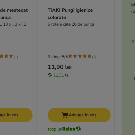
le
 de mestecat
TIAKI Pungi igienice
-5
șuncă
colorate
 10 x l 3 x î 2
6 role a câte 20 de pungi
P
Rating: 5/5
(
1
)
(
3
)
11,90 lei
11,31 lei
gă în coș
Adaugă în coș