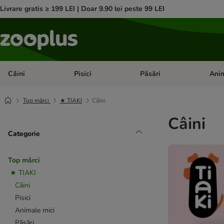
Livrare gratis ≥ 199 LEI | Doar 9.90 lei peste 99 LEI
Câini
Pisici
Păsări
Anim
Deschideți meniul cu categorii: Câini
Deschideți meniul cu categorii:
Deschid
Top mărci
★ TIAKI
Câini
Câini
Categorie
Top mărci
★ TIAKI
Câini
Pisici
Animale mici
Păsări