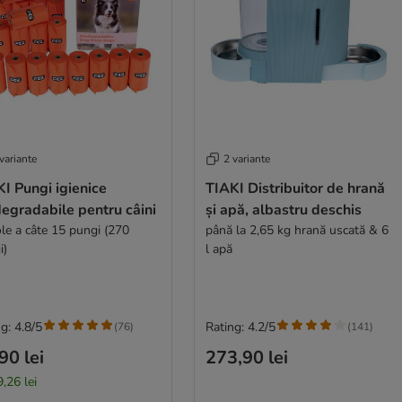
variante
2 variante
I Pungi igienice
TIAKI Distribuitor de hrană
egradabile pentru câini
și apă, albastru deschis
ole a câte 15 pungi (270
până la 2,65 kg hrană uscată & 6
i)
l apă
g: 4.8/5
Rating: 4.2/5
(
76
)
(
141
)
90 lei
273,90 lei
,26 lei