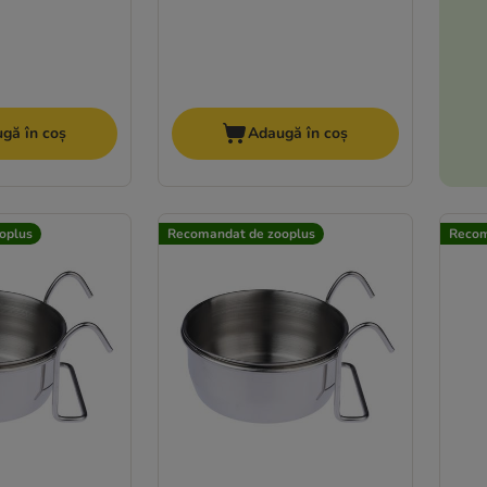
gă în coș
Adaugă în coș
oplus
Recomandat de zooplus
Recom