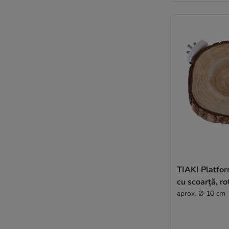
TIAKI Platfo
cu scoarță, r
aprox. Ø 10 cm