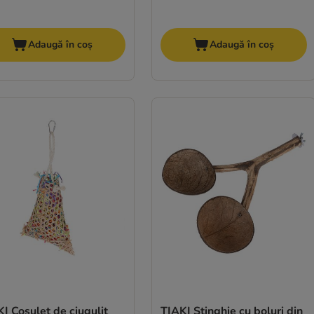
Adaugă în coș
Adaugă în coș
I Coșuleț de ciugulit
TIAKI Stinghie cu boluri din