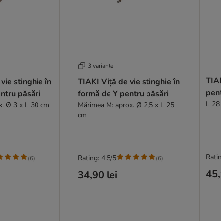
3 variante
TIAK
vie stinghie în
TIAKI Viță de vie stinghie în
pent
ntru păsări
formă de Y pentru păsări
L 28
x. Ø 3 x L 30 cm
Mărimea M: aprox. Ø 2,5 x L 25
cm
Ratin
Rating: 4.5/5
(
6
)
(
6
)
45,
34,90 lei