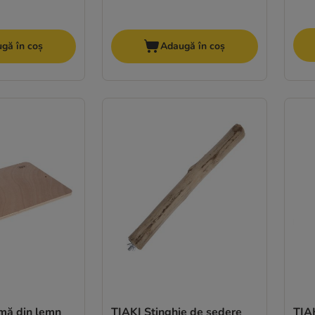
gă în coș
Adaugă în coș
rmă din lemn
TIAKI Stinghie de ședere
TIAK