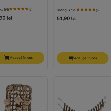
g: 5/5
(
1
)
Rating: 4.5/5
(
6
)
90 lei
51,90 lei
Adaugă în coș
Adaugă în coș