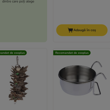
dintre care poți alege
Adaugă în coș
andat de zooplus
Recomandat de zooplus