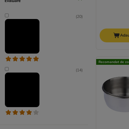
Evaluare
(
20
)
Adau
Recomandat de zo
(
14
)