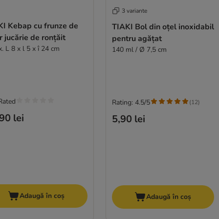
3 variante
KI Kebap cu frunze de
TIAKI Bol din oțel inoxidabil
r jucărie de ronțăit
pentru agățat
. L 8 x l 5 x î 24 cm
140 ml / Ø 7,5 cm
Rated
Rating: 4.5/5
(
12
)
90 lei
5,90 lei
Adaugă în coș
Adaugă în coș