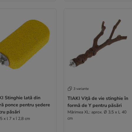
3 variante
I Stinghie lată din
TIAKI Viță de vie stinghie în
ră ponce pentru ședere
formă de Y pentru păsări
ru păsări
Mărimea XL: aprox. Ø 3,5 x L 40
cm
5 x l 7 x î 2,8 cm