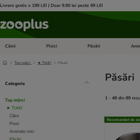
Livrare gratis ≥ 199 LEI | Doar 9.90 lei peste 99 LEI
Câini
Pisici
Păsări
Anim
Deschideți meniul cu categorii: Câini
Deschideți meniul cu categorii:
Deschid
Top mărci
★ TIAKI
Păsări
Păsări
Categorie
1 - 48 din 89 rez
Top mărci
★ TIAKI
product items ha
Câini
Recomandat de zo
Pisici
Animale mici
Păsări