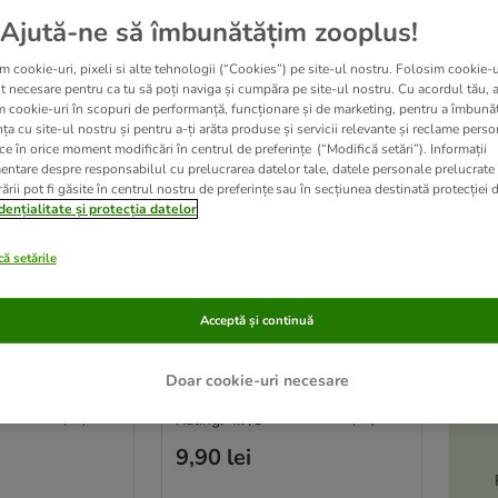
Ajută-ne să îmbunătățim zooplus!
m cookie-uri, pixeli si alte tehnologii (“Cookies”) pe site-ul nostru. Folosim cookie-u
t necesare pentru ca tu să poți naviga și cumpăra pe site-ul nostru. Cu acordul tău, 
m cookie-uri în scopuri de performanță, funcționare și de marketing, pentru a îmbunăt
ța cu site-ul nostru și pentru a-ți arăta produse și servicii relevante și reclame perso
ce în orice moment modificări în centrul de preferințe (“Modifică setări”). Informații
entare despre responsabilul cu prelucrarea datelor tale, datele personale prelucrate
A
ării pot fi găsite în centrul nostru de preferințe sau în secțiunea destinată protecției d
le
dențialitate și protecția datelor
3 variante
-5
oțel inoxidabil
TIAKI Bol din oțel inoxidabil
ă setările
bare
pentru înșurubare
 cm
265 ml / Ø 9,5 cm
Acceptă și continuă
P
Doar cookie-uri necesare
Rating: 4.7/5
(
20
)
(
20
)
9,90 lei