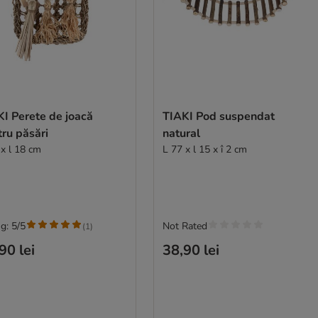
I Perete de joacă
TIAKI Pod suspendat
ru păsări
natural
 x l 18 cm
L 77 x l 15 x î 2 cm
g: 5/5
Not Rated
(
1
)
90 lei
38,90 lei