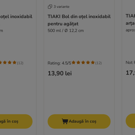
3 variante
TIA
oțel inoxidabil
TIAKI Bol din oțel inoxidabil
arța
pentru agățat
aprox
cm
500 ml / Ø 12,2 cm
Not 
Rating: 4.5/5
(
12
)
(
12
)
17,
13,90 lei
gă în coș
Adaugă în coș