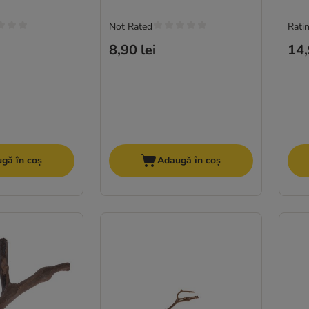
Not Rated
Ratin
8,90 lei
14,
gă în coș
Adaugă în coș