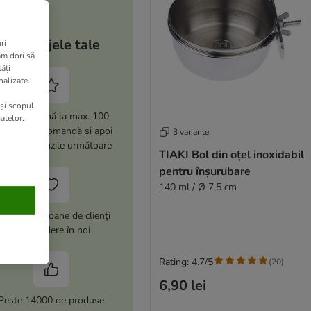
Avantajele tale
ri
am dori să
ăți
nalizate.
 și scopul
i -15% (până la max. 100
atelor.
i) la prima comandă și apoi
3 variante
% la comenzile următoare
TIAKI Bol din oțel inoxidabil
pentru înșurubare
140 ml / Ø 7,5 cm
este 10 milioane de clienți
au încredere în noi
Rating: 4.7/5
(
20
)
6,90 lei
Peste 14000 de produse