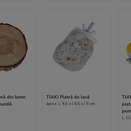
rmă din lemn
TIAKI Piatră de lavă
TIAK
otundă
aprox. L 9,5 x l 6,5 x î 5 cm
piat
pent
L 13,