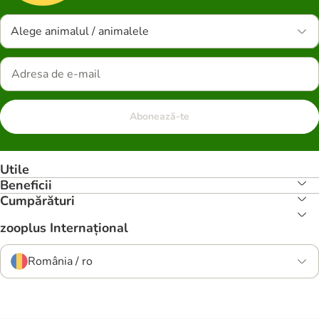
Alege animalul / animalele
Abonează-te
Utile
Beneficii
Cumpărături
zooplus Internațional
România / ro