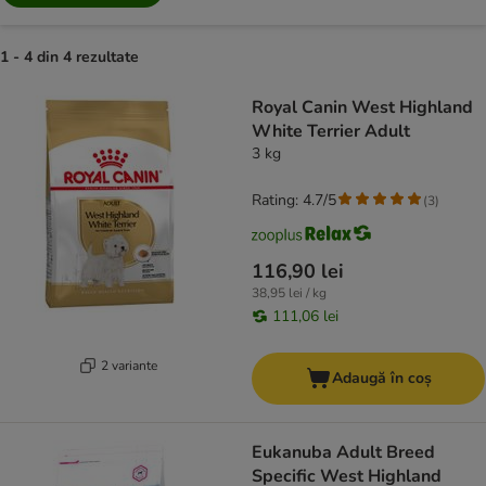
1 - 4 din 4 rezultate
product items have been changed
Royal Canin West Highland
White Terrier Adult
3 kg
Rating: 4.7/5
(
3
)
116,90 lei
38,95 lei / kg
111,06 lei
2 variante
Adaugă în coș
Eukanuba Adult Breed
Specific West Highland