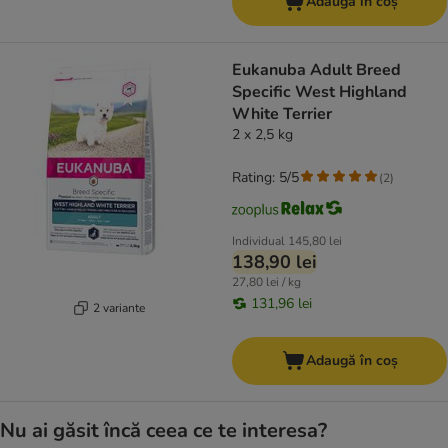
Adaugă în coș
Eukanuba Adult Breed
Specific West Highland
White Terrier
2 x 2,5 kg
Rating: 5/5
(
2
)
Individual
145,80 lei
138,90 lei
27,80 lei / kg
131,96 lei
2 variante
Adaugă în coș
Nu ai găsit încă ceea ce te interesa?