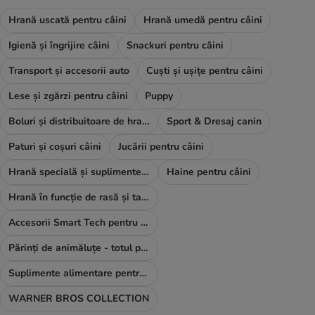
Hrană uscată pentru câini
Hrană umedă pentru câini
Igienă și îngrijire câini
Snackuri pentru câini
Transport și accesorii auto
Cuști și ușițe pentru câini
Lese și zgărzi pentru câini
Puppy
Boluri și distribuitoare de hrană și apă
Sport & Dresaj canin
Paturi și coșuri câini
Jucării pentru câini
Hrană specială și suplimente alimentare
Haine pentru câini
Hrană în funcție de rasă și talie
Accesorii Smart Tech pentru câini
Părinți de animăluțe - totul pentru TINE
Suplimente alimentare pentru câini
WARNER BROS COLLECTION