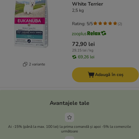
White Terrier
2,5 kg
Rating: 5/5
(
2
)
72,90 lei
29,15 lei / kg
69,26 lei
2 variante
Adaugă în coș
Avantajele tale
Ai -15% (până la max. 100 lei) la prima comandă și apoi -5% la comenzile
următoare