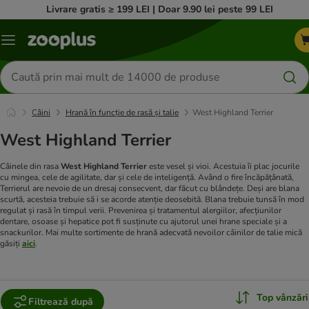
Livrare gratis ≥ 199 LEI | Doar 9.90 lei peste 99 LEI
Categorii
Căutare
produse
Câini
Hrană în funcție de rasă și talie
West Highland Terrier
West Highland Terrier
Câinele din rasa
West Highland Terrier
este vesel și vioi. Acestuia îi plac jocurile
cu mingea, cele de agilitate, dar și cele de inteligență. Având o fire încăpățânată,
Terrierul are nevoie de un dresaj consecvent, dar făcut cu blândețe. Deși are blana
scurtă, acesteia trebuie să i se acorde atenție deosebită. Blana trebuie tunsă în mod
regulat și rasă în timpul verii. Prevenirea și tratamentul alergiilor, afecțiunilor
dentare, osoase și hepatice pot fi susținute cu ajutorul unei hrane speciale și a
snackurilor.
Mai multe sortimente de hrană adecvată nevoilor câinilor de talie mică
găsiți
aici
.
Top vânzări
Filtrează după