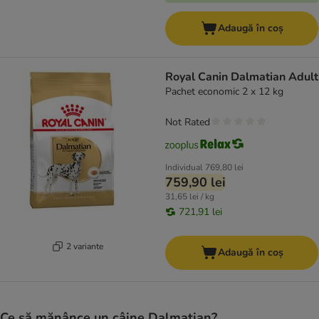
Adaugă în coș
Royal Canin Dalmatian Adult
Pachet economic 2 x 12 kg
Not Rated
Individual
769,80 lei
759,90 lei
31,65 lei / kg
721,91 lei
2 variante
Adaugă în coș
Ce să mănânce un câine Dalmatian?