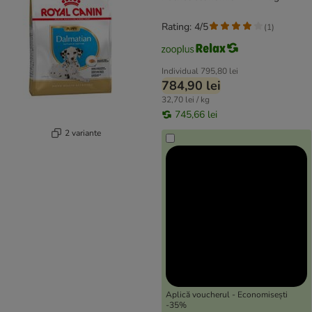
Rating: 4/5
(
1
)
Individual
795,80 lei
784,90 lei
32,70 lei / kg
745,66 lei
2 variante
Aplică voucherul - Economisești
-35%