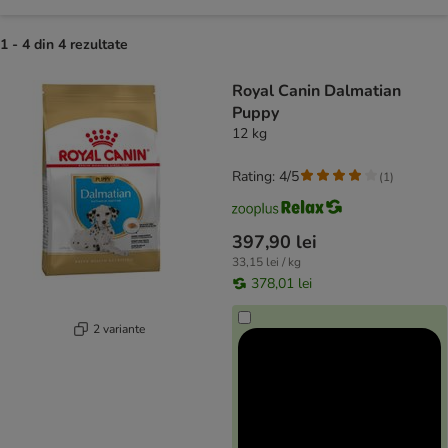
1 - 4 din 4 rezultate
product items have been changed
Royal Canin Dalmatian
Puppy
12 kg
Rating: 4/5
(
1
)
397,90 lei
33,15 lei / kg
378,01 lei
2 variante