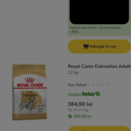
Aplică voucherul - Economisești
-35%
Adaugă în coș
Royal Canin Dalmatian Adult
12 kg
Not Rated
384,90 lei
32,10 lei / kg
365,66 lei