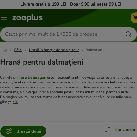
Livrare gratis ≥ 199 LEI | Doar 9.90 lei peste 99 LEI
Categorii
Căutare
produse
Câini
Hrană în funcție de rasă și talie
Dalmatian
Hrană pentru dalmațieni
Câinele din
rasa Dalmațian
este inteligent și plin de viață. Este rezistent, iubește
sportul, fiind un câine ideal pentru oamenii activi. Pentru că are tendința de a suferi
de afecțiuni ale vezicii și pietre urinare, trebuie acordată mare atenție hranei pe care
o consumă, aici vei găsi hrană specială pentru câinii adulți, dar și pentru puii de
Dalmațian.
Mai multe sortimente de hrană adecvată nevoilor câinilor de talie mare
găsești
aici
.
Top vânzări
Filtrează după