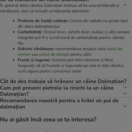
În general dieta câinelui Dalmațian trebuie să fie una echilibrată și
sănătoasă, care să includă următoarele elemente:
Proteine de înaltă calitate:
Carnea de calitate nu poate lipsi
din dieta dalmațianului.
Carbohidrați
: Orezul brun, cartofii dulci, ovăzul și alte cereale
integrale pot fi o sursă bună de carbohidrați pentru câinele
tău.
Grăsimi sănătoase:
recomandarea zooplus este
uleiul de
somon
sau
uleiul de cânepă
pentru câini.
Fructe și legume:
Acestea pot oferi vitamine și fibre.
Asigurați-vă că fructele și legumele pe care le dați câinelui
sunt sigure pentru consumul canin.
Cât de des trebuie să hrănesc un câine Dalmatian?
Cum pot preveni pietrele la rinichi la un câine
Dalmațian?
Recomandarea noastră pentru a hrăni un pui de
dalmațian
Nu ai găsit încă ceea ce te interesa?