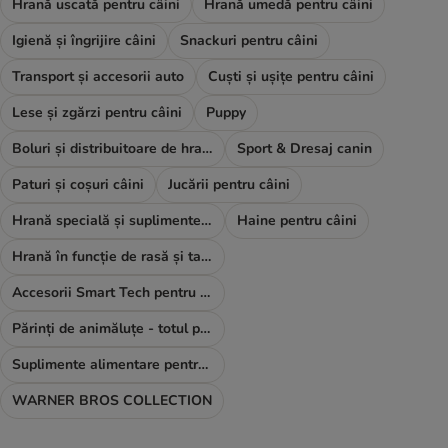
Hrană uscată pentru câini
Hrană umedă pentru câini
Igienă și îngrijire câini
Snackuri pentru câini
Transport și accesorii auto
Cuști și ușițe pentru câini
Lese și zgărzi pentru câini
Puppy
Boluri și distribuitoare de hrană și apă
Sport & Dresaj canin
Paturi și coșuri câini
Jucării pentru câini
Hrană specială și suplimente alimentare
Haine pentru câini
Hrană în funcție de rasă și talie
Accesorii Smart Tech pentru câini
Părinți de animăluțe - totul pentru TINE
Suplimente alimentare pentru câini
WARNER BROS COLLECTION