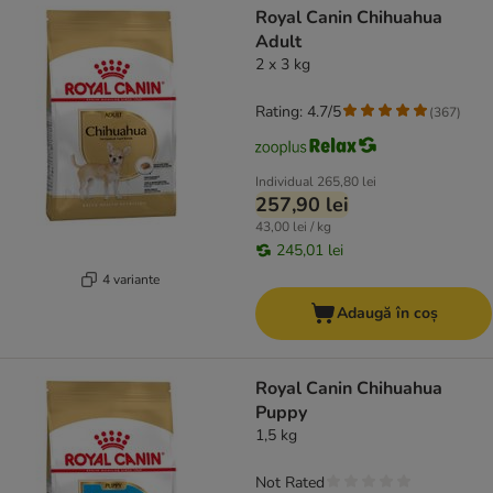
Royal Canin Chihuahua
Adult
2 x 3 kg
Rating: 4.7/5
(
367
)
Individual
265,80 lei
257,90 lei
43,00 lei / kg
245,01 lei
4 variante
Adaugă în coș
Royal Canin Chihuahua
Puppy
1,5 kg
Not Rated