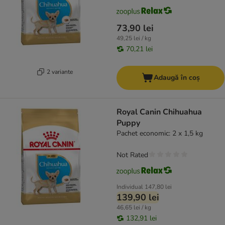
73,90 lei
49,25 lei / kg
70,21 lei
2 variante
Adaugă în coș
Royal Canin Chihuahua
Puppy
Pachet economic: 2 x 1,5 kg
Not Rated
Individual
147,80 lei
139,90 lei
46,65 lei / kg
132,91 lei