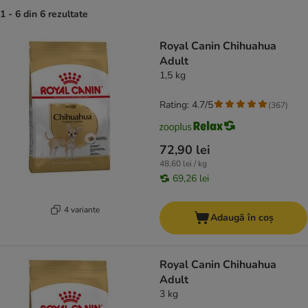
1 - 6 din 6 rezultate
product items have been changed
Royal Canin Chihuahua
Adult
1,5 kg
Rating: 4.7/5
(
367
)
72,90 lei
48,60 lei / kg
69,26 lei
4 variante
Adaugă în coș
Royal Canin Chihuahua
Adult
3 kg