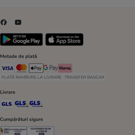
Metode de plată
Visa Payment Method
Master Card Payment Method
Apple Pay Payment Method
Google Pay Payment Method
Klarna Payment Method
PLATĂ RAMBURS LA LIVRARE
TRANSFER BANCAR
PLATĂ RAMBURS LA LIVRARE Payment Method
TRANSFER BANCAR Payment Metho
Livrare
GLS Shipping Method
GLS Locker Shipping Method
GLS Parcel Shop Shipping Method
Cumpărături sigure
Security
Security