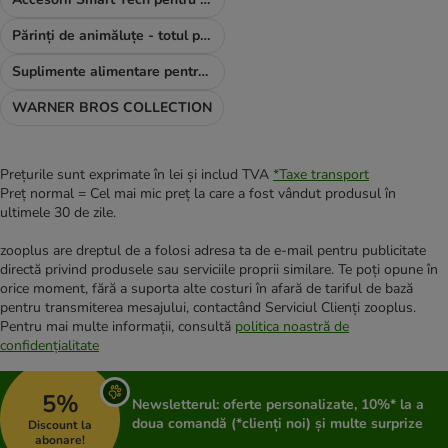
Părinți de animăluțe - totul pentru TINE
Suplimente alimentare pentru câini
WARNER BROS COLLECTION
Prețurile sunt exprimate în lei și includ TVA
*
Taxe transport
Preț normal = Cel mai mic preț la care a fost vândut produsul în
ultimele 30 de zile.
zooplus are dreptul de a folosi adresa ta de e-mail pentru publicitate
directă privind produsele sau serviciile proprii similare. Te poți opune în
orice moment, fără a suporta alte costuri în afară de tariful de bază
pentru transmiterea mesajului, contactând Serviciul Clienți zooplus.
Pentru mai multe informații, consultă
politica noastră de
confidențialitate
5%
Newsletterul: oferte personalizate, 10%* la a
doua comandă (*clienți noi) și multe surprize
Discount la
abonare!