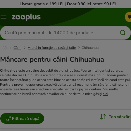
Livrare gratis ≥ 199 LEI | Doar 9.90 lei peste 99 LEI
Categorii
Căutare
produse
Câini
Hrană în funcție de rasă și talie
Chihuahua
Mâncare pentru câini Chihuahua
Chihuahua
este un câine deosebit de vioi și jucăuș. Foarte inteligent și curajos,
câinele din rasa Chihuahua are tendința de a se supraestima singur. Uneori poate fi
foarte încăpățânat și de aceea este bine ca acesta să fie educat încă de când este pui.
Pentru a preveni depunerea excesivă de tartru, vă recomandăm să oferiți câinelui din
această rasă hrană sau snackuri speciale pentru îngrijirea dentară.
Mai multe
sortimente de hrană adecvată nevoilor câinilor de talie mică găsiți
aici
.
Top vânzări
Filtrează după