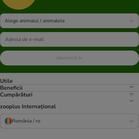
Alege animalul / animalele
Abonează-te
Utile
Beneficii
Cumpărături
zooplus Internațional
România / ro