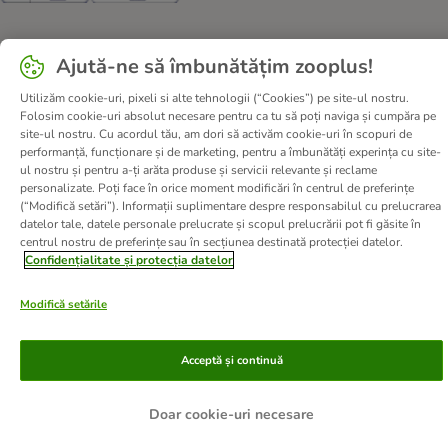
Ajută-ne să îmbunătățim zooplus!
Despre noi
Cariere zooplus
Corporate Website
Informații legale
Termeni şi condiţii
Utilizăm cookie-uri, pixeli si alte tehnologii (“Cookies”) pe site-ul nostru.
Folosim cookie-uri absolut necesare pentru ca tu să poți naviga și cumpăra pe
Deșeuri și protecția mediului
Contact
Taxa şi durata de livrare
site-ul nostru. Cu acordul tău, am dori să activăm cookie-uri în scopuri de
Retrageți-vă din contract aici
Metode de plată
performanță, funcționare și de marketing, pentru a îmbunătăți experința cu site-
ul nostru și pentru a-ți arăta produse și servicii relevante și reclame
Program de afiliere
Declarație de accesibilitate
personalizate. Poți face în orice moment modificări în centrul de preferințe
Confidenţialitate & protecția datelor
DSA
(“Modifică setări”). Informații suplimentare despre responsabilul cu prelucrarea
datelor tale, datele personale prelucrate și scopul prelucrării pot fi găsite în
centrul nostru de preferințe sau în secțiunea destinată protecției datelor.
© zooplus SE
2026
Confidențialitate și protecția datelor
Modifică setările
Acceptă și continuă
Doar cookie-uri necesare