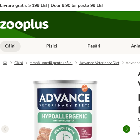
Livrare gratis ≥ 199 LEI | Doar 9.90 lei peste 99 LEI
Câini
Pisici
Păsări
Anim
Deschideți meniul cu categorii: Câini
Deschideți meniul cu categorii:
Deschid
Câini
Hrană umedă pentru câini
Advance Veterinary Diet
Advance 
M
H