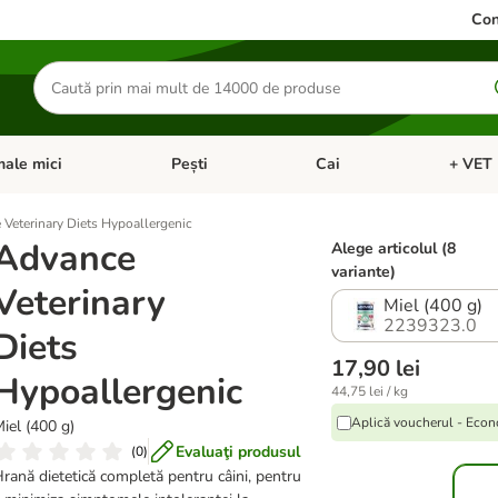
Con
Căutare
produse
ale mici
Pești
Cai
+ VET 
 Pisici
eți meniul cu categorii: Păsări
Deschideți meniul cu categorii: Animale mici
Deschideți meniul cu categori
Deschideț
Veterinary Diets Hypoallergenic
Advance
Alege articolul (8
variante)
Veterinary
Miel (400 g)
2239323.0
Diets
17,90 lei
Hypoallergenic
44,75 lei / kg
Aplică voucherul - Eco
iel (400 g)
Evaluaţi produsul
(
0
)
rană dietetică completă pentru câini, pentru