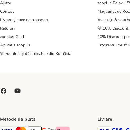
Ajutor
zooplus Relax - 
Contact
Magazinul de Re
Livrare și taxe de transport
Avantaje & vouch
Retururi
💚 10% Discount 
zooplus Ghid
10% Discount pen
Aplicația zooplus
Programul de afili
💚 zooplus ajută animalele din România
Metode de plată
Livrare
GLS Ship
GL