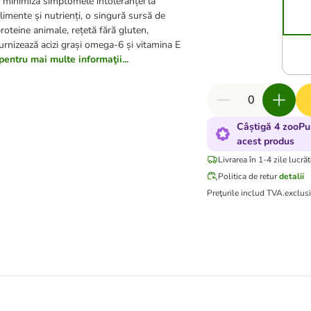
 minimiza simptomele intoleranței la
limente și nutrienți, o singură sursă de
roteine animale, rețetă fără gluten,
urnizează acizi grași omega-6 și vitamina E
pentru mai multe informaţii...
Câștigă 4 zooPu
acest produs
Livrarea în 1-4 zile lucră
Politica de retur
detalii
Preţurile includ TVA.
exclus