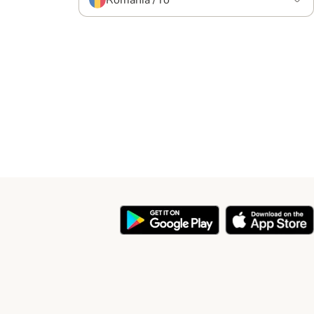
România / ro
y