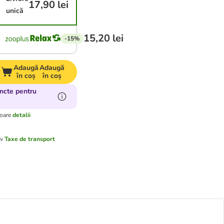
17,90 lei
unică
15,20 lei
-15%
Adaugă
Adaugă
în coș
în coș
ncte pentru
toare
detalii
iv
Taxe de transport