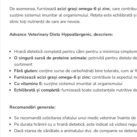
De asemenea, furnizează
acizi grași omega-6 și zinc
, care contribu
susține sistemul imunitar al organismului. Rețeta este echilibrată 
zilnic toți nutrienții de care are nevoie.
Advance Veterinary Diets Hypoallergenic, descriere:
Hrană dietetică completă pentru câini pentru a minimiza simptomel
O singură sursă de proteine animale:
potrivită pentru dietele de
sortiment
Fără gluten:
conține surse de carbohidrați bine tolerate, cum ar f
Furnizează acizi grași omega-6 și zinc:
contribuie la aspectul nor
Cu vitamina E:
susține sistemul imunitar al organismului
Echilibrată și completă:
furnizează toate substanțele nutritive de 
Recomandări generale:
Se recomandă solicitarea sfatului unui medic veterinar înainte de u
Pe durata hrănirii cu o hrană dietetică, este indicat să vizitezi r
Dacă starea de sănătate a animalului dvs. de companie se deterior