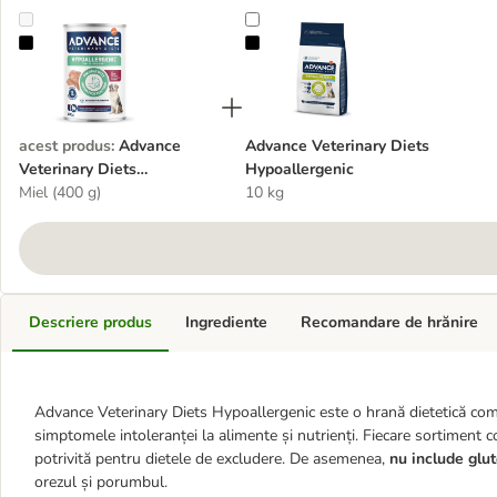
Advance Veterinary Diets Hypoallergenic
Advance Veterinary Diets Hypoalle
acest produs
:
Advance
Advance Veterinary Diets
Veterinary Diets
Hypoallergenic
Hypoallergenic
Miel (400 g)
10 kg
Descriere produs
Ingrediente
Recomandare de hrănire
Advance Veterinary Diets Hypoallergenic este o hrană dietetică comp
simptomele intoleranței la alimente și nutrienți. Fiecare sortiment 
potrivită pentru dietele de excludere. De asemenea,
nu include glu
orezul și porumbul.