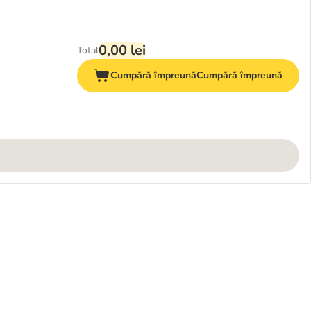
0,00 lei
Total
Cumpără împreună
Cumpără împreună