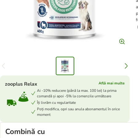
a
a
p
f
zooplus Relax
Află mai multe
Ai -10% reducere (până la max. 100 lei) la prima
comandă și apoi -5% la comenzile următoare
Îți livrăm cu regularitate
Poți modifica, opri sau anula abonamentul în orice
moment
Combină cu