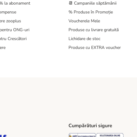
5% la abonament
📆 Campaniile săptămânii
compense
% Produse în Promoție
ere zooplus
Voucherele Mele
pentru ONG-uri
Produse cu livrare gratuită
tru Crescători
Lichidare de stoc
ere
Produse cu EXTRA voucher
Cumpărături sigure
ping Method
S Locker Shipping Method
GLS Parcel Shop Shipping Method
Security
Securit