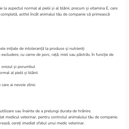
ie la aspectul normal al pielii și al blănii, precum și vitamina E, care
și completă, astfel încât animalul tău de companie să primească
e inițiale de intoleranță la produse și nutrienți
 excludere, cu carne de porc, rață, miel sau păstrăv, în funcție de
i orezul și porumbul
mal al pielii și blănii
care ai nevoie zilnic
tilizare sau înainte de a prelungi durata de hrănire.
egulat medicul veterinar, pentru controlul animalului tău de companie.
ează, cereți imediat sfatul unui medic veterinar.