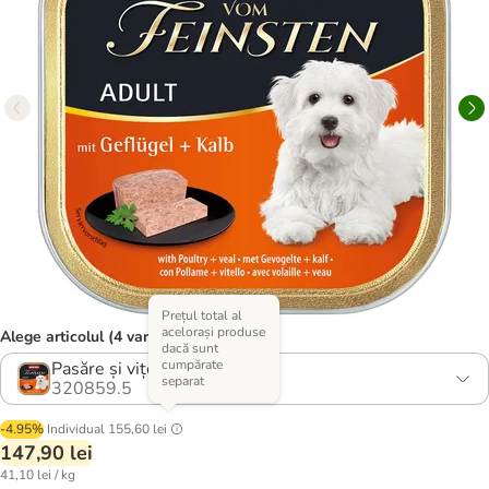
Prețul total al
acelorași produse
Alege articolul (4 variante)
dacă sunt
cumpărate
Pasăre și vițel
separat
320859.5
-4.95%
Individual
155,60 lei
147,90 lei
41,10 lei / kg