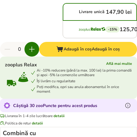
147,90 lei
Livrare unică
125,70
-15%
Adaugă în coș
Adaugă în coș
Află mai multe
zooplus Relax
Ai -10% reducere (până la max. 100 lei) la prima comandă
și apoi -5% la comenzile următoare
Îți livrăm cu regularitate
Poți modifica, opri sau anula abonamentul în orice
moment
Câștigă 30 zooPuncte pentru acest produs
Livrarea în 1-4 zile lucrătoare
detalii
Politica de retur
detalii
Combină cu