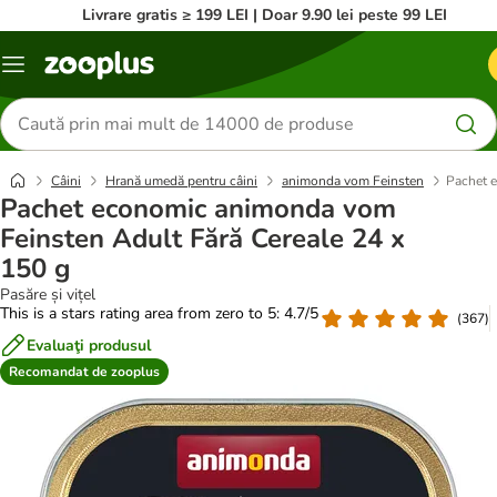
Livrare gratis ≥ 199 LEI | Doar 9.90 lei peste 99 LEI
Categorii
Căutare
produse
Câini
Hrană umedă pentru câini
animonda vom Feinsten
Pachet 
Pachet economic animonda vom
Feinsten Adult Fără Cereale 24 x
150 g
Pasăre și vițel
This is a stars rating area from zero to 5: 4.7/5
(
367
)
Evaluaţi produsul
Recomandat de zooplus