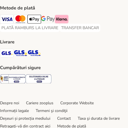
Metode de plată
Visa Payment Method
Master Card Payment Method
Apple Pay Payment Method
Google Pay Payment Method
Klarna Payment Method
PLATĂ RAMBURS LA LIVRARE
TRANSFER BANCAR
PLATĂ RAMBURS LA LIVRARE Payment Method
TRANSFER BANCAR Payment Metho
Livrare
GLS Shipping Method
GLS Locker Shipping Method
GLS Parcel Shop Shipping Method
Cumpărături sigure
Security
Security
Despre noi
Cariere zooplus
Corporate Website
Informații legale
Termeni şi condiţii
Deșeuri și protecția mediului
Contact
Taxa şi durata de livrare
Retrageți-vă din contract aici
Metode de plată