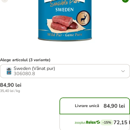
Alege articolul (3 variante)
Sweden (Vânat pur)
306080.8
84,90 lei
35,40 lei / kg
84,90 lei
Livrare unică
72,15 
-15%