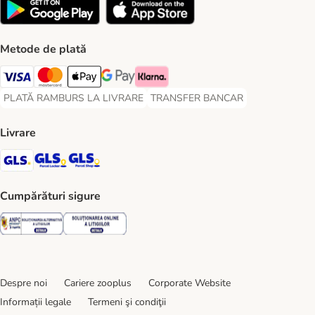
Metode de plată
Visa Payment Method
Master Card Payment Method
Apple Pay Payment Method
Google Pay Payment Method
Klarna Payment Method
PLATĂ RAMBURS LA LIVRARE
TRANSFER BANCAR
PLATĂ RAMBURS LA LIVRARE Payment Method
TRANSFER BANCAR Payment Metho
Livrare
GLS Shipping Method
GLS Locker Shipping Method
GLS Parcel Shop Shipping Method
Cumpărături sigure
Security
Security
Despre noi
Cariere zooplus
Corporate Website
Informații legale
Termeni şi condiţii