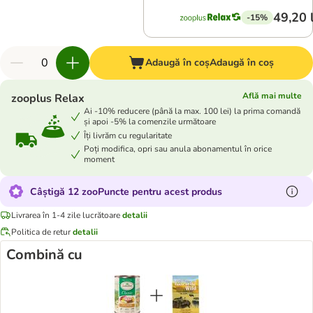
49,20 
-15%
Adaugă în coș
Adaugă în coș
Află mai multe
zooplus Relax
Ai -10% reducere (până la max. 100 lei) la prima comandă
și apoi -5% la comenzile următoare
Îți livrăm cu regularitate
Poți modifica, opri sau anula abonamentul în orice
moment
Câștigă 12 zooPuncte pentru acest produs
Livrarea în 1-4 zile lucrătoare
detalii
Politica de retur
detalii
Combină cu