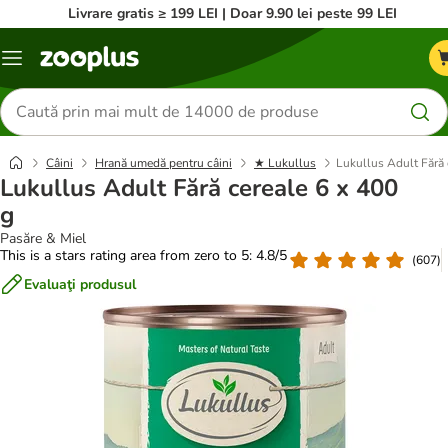
Livrare gratis ≥ 199 LEI | Doar 9.90 lei peste 99 LEI
Categorii
Căutare
produse
Câini
Hrană umedă pentru câini
★ Lukullus
Lukullus Adult Fără 
Lukullus Adult Fără cereale 6 x 400
g
Pasăre & Miel
This is a stars rating area from zero to 5: 4.8/5
(
607
)
Evaluaţi produsul