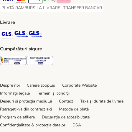
Visa Payment Method
Master Card Payment Method
Apple Pay Payment Method
Google Pay Payment Method
Klarna Payment Method
PLATĂ RAMBURS LA LIVRARE
TRANSFER BANCAR
PLATĂ RAMBURS LA LIVRARE Payment Method
TRANSFER BANCAR Payment Metho
Livrare
GLS Shipping Method
GLS Locker Shipping Method
GLS Parcel Shop Shipping Method
Cumpărături sigure
Security
Security
Despre noi
Cariere zooplus
Corporate Website
Informații legale
Termeni şi condiţii
Deșeuri și protecția mediului
Contact
Taxa şi durata de livrare
Retrageți-vă din contract aici
Metode de plată
Program de afiliere
Declarație de accesibilitate
Confidenţialitate & protecția datelor
DSA