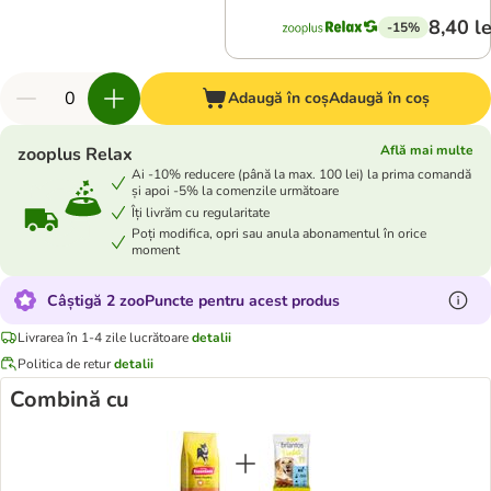
8,40 le
-15%
Adaugă în coș
Adaugă în coș
Află mai multe
zooplus Relax
Ai -10% reducere (până la max. 100 lei) la prima comandă
și apoi -5% la comenzile următoare
Îți livrăm cu regularitate
Poți modifica, opri sau anula abonamentul în orice
moment
Câștigă 2 zooPuncte pentru acest produs
Livrarea în 1-4 zile lucrătoare
detalii
Politica de retur
detalii
Combină cu