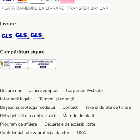
Visa Payment Method
Master Card Payment Method
Apple Pay Payment Method
Google Pay Payment Method
Klarna Payment Method
PLATĂ RAMBURS LA LIVRARE
TRANSFER BANCAR
PLATĂ RAMBURS LA LIVRARE Payment Method
TRANSFER BANCAR Payment Metho
Livrare
GLS Shipping Method
GLS Locker Shipping Method
GLS Parcel Shop Shipping Method
Cumpărături sigure
Security
Security
Despre noi
Cariere zooplus
Corporate Website
Informații legale
Termeni şi condiţii
Deșeuri și protecția mediului
Contact
Taxa şi durata de livrare
Retrageți-vă din contract aici
Metode de plată
Program de afiliere
Declarație de accesibilitate
Confidenţialitate & protecția datelor
DSA