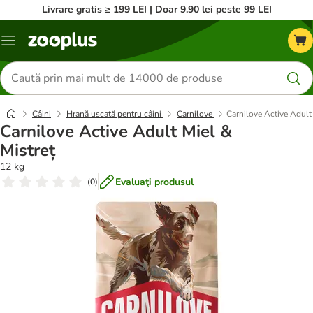
Livrare gratis ≥ 199 LEI | Doar 9.90 lei peste 99 LEI
Categorii
Căutare
produse
Câini
Hrană uscată pentru câini
Carnilove
Carnilove Active Adult 
Carnilove Active Adult Miel &
Mistreț
12 kg
Evaluaţi produsul
(
0
)