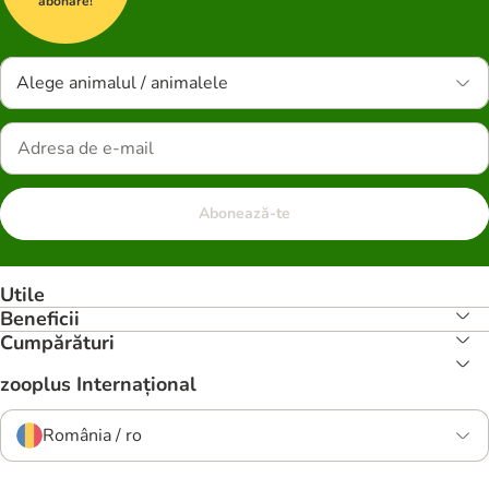
abonare!
Alege animalul / animalele
Abonează-te
Utile
Beneficii
Cumpărături
zooplus Internațional
România / ro