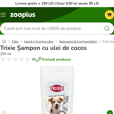
Livrare gratis ≥ 199 LEI | Doar 9.90 lei peste 99 LEI
Categorii
Căutare
produse
Câini
Igienă și îngrijire câini
Șampoane & îngrijirea blănii
Trixie Ș
Trixie Șampon cu ulei de cocos
250 ml
Evaluaţi produsul
(
0
)