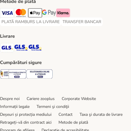
Metode de plată
Visa Payment Method
Master Card Payment Method
Apple Pay Payment Method
Google Pay Payment Method
Klarna Payment Method
PLATĂ RAMBURS LA LIVRARE
TRANSFER BANCAR
PLATĂ RAMBURS LA LIVRARE Payment Method
TRANSFER BANCAR Payment Metho
Livrare
GLS Shipping Method
GLS Locker Shipping Method
GLS Parcel Shop Shipping Method
Cumpărături sigure
Security
Security
Despre noi
Cariere zooplus
Corporate Website
Informații legale
Termeni şi condiţii
Deșeuri și protecția mediului
Contact
Taxa şi durata de livrare
Retrageți-vă din contract aici
Metode de plată
Program de afiliere
Declarație de accesibilitate