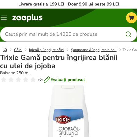
Livrare gratis ≥ 199 LEI | Doar 9.90 lei peste 99 LEI
Categorii
Căutare
produse
Câini
Igienă și îngrijire câini
Șampoane & îngrijirea blănii
Trixie Ga
Trixie Gamă pentru îngrijirea blănii
cu ulei de jojoba
Balsam: 250 ml
Evaluaţi produsul
(
0
)