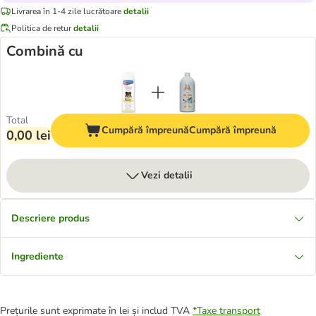
Livrarea în 1-4 zile lucrătoare
detalii
Politica de retur
detalii
Combină cu
Total
Cumpără împreună
Cumpără împreună
0,00 lei
Vezi detalii
Descriere produs
Ingrediente
Prețurile sunt exprimate în lei și includ TVA
*
Taxe transport