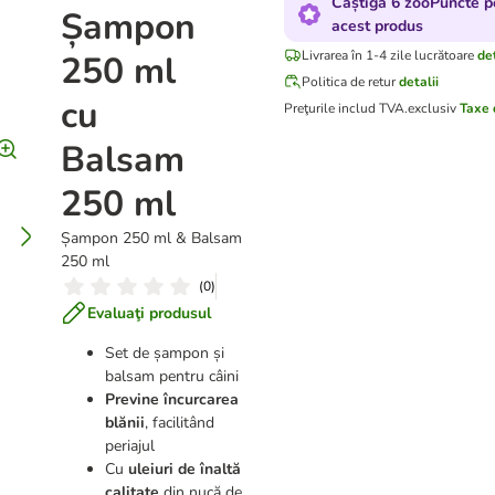
Câștigă 6 zooPuncte p
Șampon
acest produs
Livrarea în 1-4 zile lucrătoare
det
250 ml
Politica de retur
detalii
cu
Preţurile includ TVA.
exclusiv
Taxe 
Balsam
250 ml
Șampon 250 ml & Balsam
250 ml
(
0
)
Evaluaţi produsul
Set de șampon și
balsam pentru câini
Previne încurcarea
blănii
, facilitând
periajul
Cu
uleiuri de înaltă
calitate
din nucă de