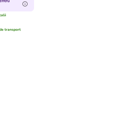
entru
alii
de transport