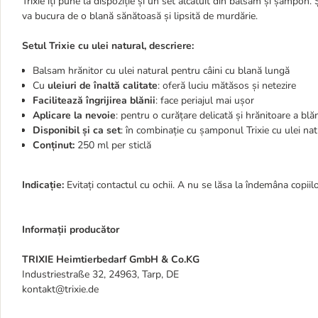
Trixie îți pune la dispoziție și un set alcătuit din balsam și șampon.
va bucura de o blană sănătoasă și lipsită de murdărie.
Setul Trixie cu ulei natural, descriere:
Balsam hrănitor cu ulei natural pentru câini cu blană lungă
Cu
uleiuri de înaltă calitate
: oferă luciu mătăsos și netezire
Facilitează îngrijirea blănii
: face periajul mai ușor
Aplicare la nevoie
: pentru o curățare delicată și hrănitoare a blăn
Disponibil și ca set
: în combinație cu șamponul Trixie cu ulei nat
Conținut:
250 ml per sticlă
Indicație:
Evitați contactul cu ochii. A nu se lăsa la îndemâna copiilo
Informații producător
TRIXIE Heimtierbedarf GmbH & Co.KG
Industriestraße 32, 24963, Tarp, DE
kontakt@trixie.de