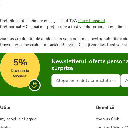
Prețurile sunt exprimate în lei și includ TVA
*
Taxe transport
Preț normal = Cel mai mic preț la care a fost vândut produsul în ultimele
zooplus are dreptul de a folosi adresa ta de e-mail pentru publicitate dire
transmiterea mesajului, contactând Serviciul Clienți zooplus. Pentru mai
5%
Newsletterul: oferte persona
surprize
Discount la
abonare!
Alege animalul / animalele
Utile
Beneficii
my zooplus / Logare
zooplus Club
Ajutor
zooplus Relax - 