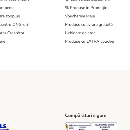
compense
% Produse în Promoție
ere zooplus
Voucherele Mele
pentru ONG-uri
Produse cu livrare gratuită
tru Crescători
Lichidare de stoc
ere
Produse cu EXTRA voucher
Cumpărături sigure
ping Method
S Locker Shipping Method
GLS Parcel Shop Shipping Method
Security
Securit