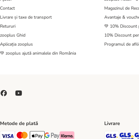
Contact
Magazinul de Re
Livrare și taxe de transport
Avantaje & vouch
Retururi
💚 10% Discount 
zooplus Ghid
10% Discount pen
Aplicația zooplus
Programul de afili
💚 zooplus ajută animalele din România
Metode de plată
Livrare
GLS Ship
GL