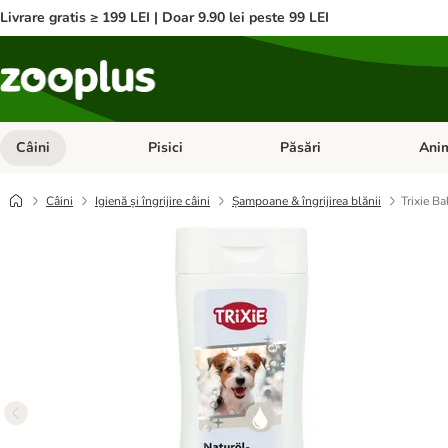
Livrare gratis ≥ 199 LEI | Doar 9.90 lei peste 99 LEI
Câini
Pisici
Păsări
Anim
Deschideți meniul cu categorii: Câini
Deschideți meniul cu categorii:
Deschid
Câini
Igienă și îngrijire câini
Șampoane & îngrijirea blănii
Trixie B