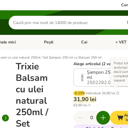
Con
Căutare
produse
ale mici
Pești
Cai
+ VET 
 Pisici
eți meniul cu categorii: Păsări
Deschideți meniul cu categorii: Animale mici
Deschideți meniul cu categori
Deschideț
alsam cu ulei natural 250ml / Set Șampon 250 ml cu Balsam 250 ml
Trixie
Prețul tot
Alege articolul (2 variante)
aceloraș
Șampon 250 ml & 
dacă sun
Balsam
cumpărat
ml
separat
2502282.0
cu ulei
-8.33%
Individual
34,80 lei
natural
31,90 lei
63,80 lei / l
250ml /
A
î
Set