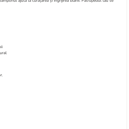
 Șamponul ajută la curățarea și îngrijirea blănii. Patrupedul tău se
ii
ural
r.