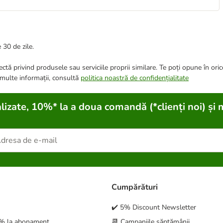
 30 de zile.
ctă privind produsele sau serviciile proprii similare. Te poți opune în ori
 multe informații, consultă
politica noastră de confidențialitate
lizate, 10%* la a doua comandă (*clienți noi) și 
Cumpărături
✔️ 5% Discount Newsletter
5% la abonament
📆 Campaniile săptămânii