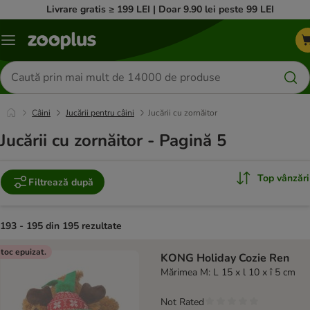
Livrare gratis ≥ 199 LEI | Doar 9.90 lei peste 99 LEI
Categorii
Căutare
produse
Câini
Jucării pentru câini
Jucării cu zornăitor
Jucării cu zornăitor - Pagină 5
Top vânzări
Filtrează după
193 - 195 din 195 rezultate
product items have been changed
toc epuizat.
KONG Holiday Cozie Ren
Mărimea M: L 15 x l 10 x î 5 cm
Not Rated