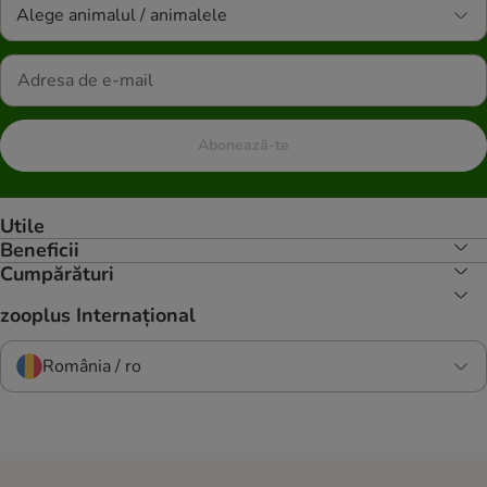
Alege animalul / animalele
Abonează-te
Utile
Beneficii
Cumpărături
zooplus Internațional
România / ro