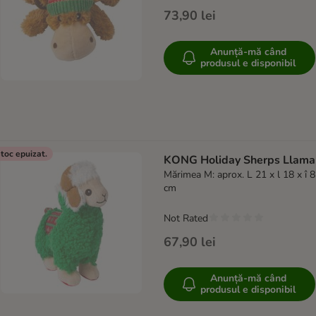
73,90 lei
Anunță-mă când
produsul e disponibil
toc epuizat.
KONG Holiday Sherps Llama
Mărimea M: aprox. L 21 x l 18 x î 8
cm
Not Rated
67,90 lei
Anunță-mă când
produsul e disponibil