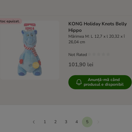
toc epuizat.
KONG Holiday Knots Belly
Hippo
Mărimea M: L 12,7 x l 20,32 x î
26,04 cm
Not Rated
101,90 lei
Anunță-mă când
produsul e disponibil
1
2
3
4
5
mai departe
Anterior