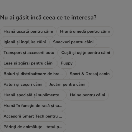
Nu ai găsit încă ceea ce te interesa?
Hrană uscată pentru câini
Hrană umedă pentru câini
Igienă și îngrijire câini
Snackuri pentru câini
Transport și accesorii auto
Cuști și ușițe pentru câini
Lese și zgărzi pentru câini
Puppy
Boluri și distribuitoare de hrană și apă
Sport & Dresaj canin
Paturi și coșuri câini
Jucării pentru câini
Hrană specială și suplimente alimentare
Haine pentru câini
Hrană în funcție de rasă și talie
Accesorii Smart Tech pentru câini
Părinți de animăluțe - totul pentru TINE