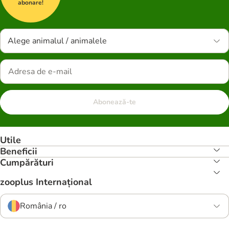
abonare!
Alege animalul / animalele
Abonează-te
Utile
Beneficii
Cumpărături
zooplus Internațional
România / ro