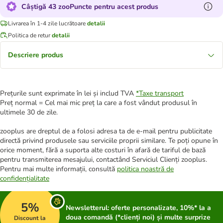
Câștigă 43 zooPuncte pentru acest produs
Livrarea în 1-4 zile lucrătoare
detalii
Politica de retur
detalii
Descriere produs
Prețurile sunt exprimate în lei și includ TVA
*
Taxe transport
Preț normal = Cel mai mic preț la care a fost vândut produsul în
ultimele 30 de zile.
zooplus are dreptul de a folosi adresa ta de e-mail pentru publicitate
directă privind produsele sau serviciile proprii similare. Te poți opune în
orice moment, fără a suporta alte costuri în afară de tariful de bază
pentru transmiterea mesajului, contactând Serviciul Clienți zooplus.
Pentru mai multe informații, consultă
politica noastră de
confidențialitate
5%
Newsletterul: oferte personalizate, 10%* la a
doua comandă (*clienți noi) și multe surprize
Discount la