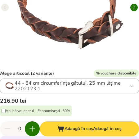
Alege articolul (2 variante)
% vouchere disponibile
44 - 54 cm circumferința gâtului, 25 mm lățime
2202123.1
216,90 lei
Aplică voucherul - Economisești -50%
Adaugă în coș
Adaugă în coș