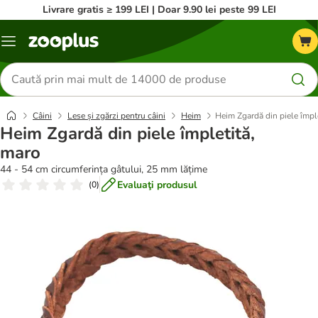
Livrare gratis ≥ 199 LEI | Doar 9.90 lei peste 99 LEI
Categorii
Căutare
produse
Câini
Lese și zgărzi pentru câini
Heim
Heim Zgardă din piele împl
Heim Zgardă din piele împletită,
maro
44 - 54 cm circumferința gâtului, 25 mm lățime
Evaluaţi produsul
(
0
)