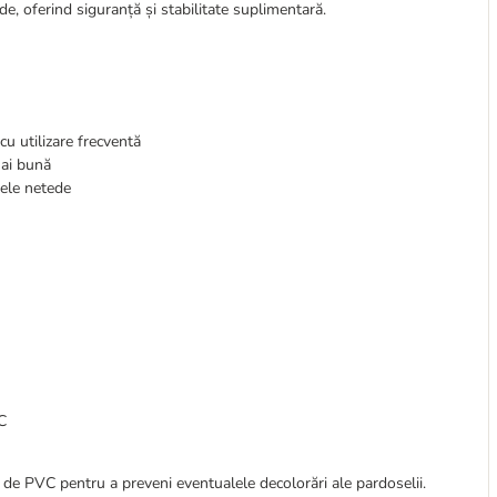
e, oferind siguranță și stabilitate suplimentară.
 cu utilizare frecventă
mai bună
dele netede
C
 de PVC pentru a preveni eventualele decolorări ale pardoselii.