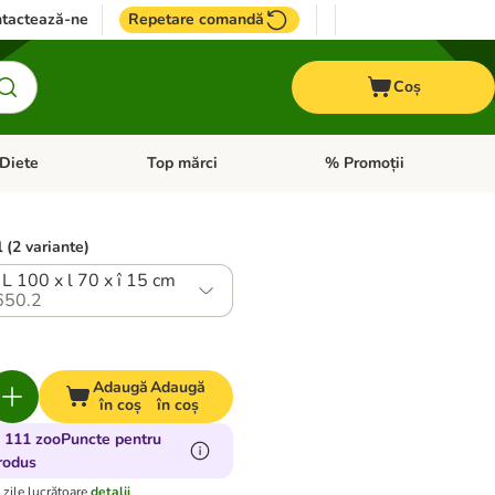
tactează-ne
Repetare comandă
Coș
Diete
Top mărci
% Promoții
i: Pești
i meniul cu categorii: Cai
Deschideți meniul cu categorii: + VET Diete
Deschideți meniul cu catego
 (2 variante)
 L 100 x l 70 x î 15 cm
650.2
Adaugă
Adaugă
în coș
în coș
 111 zooPuncte pentru
rodus
 zile lucrătoare
detalii