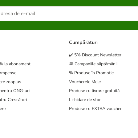
Cumpărături
✔️ 5% Discount Newsletter
5% la abonament
📆 Campaniile săptămânii
compense
% Produse în Promoție
ere zooplus
Voucherele Mele
pentru ONG-uri
Produse cu livrare gratuită
tru Crescători
Lichidare de stoc
ere
Produse cu EXTRA voucher