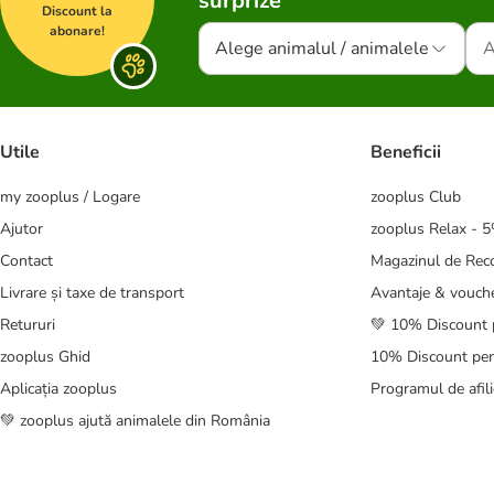
surprize
Discount la
abonare!
Alege animalul / animalele
Utile
Beneficii
my zooplus / Logare
zooplus Club
Ajutor
zooplus Relax - 
Contact
Magazinul de Re
Livrare și taxe de transport
Avantaje & vouch
Retururi
💚 10% Discount 
zooplus Ghid
10% Discount pen
Aplicația zooplus
Programul de afili
💚 zooplus ajută animalele din România