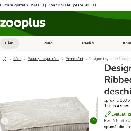
Livrare gratis ≥ 199 LEI | Doar 9.90 lei peste 99 LEI
Câini
Pisici
Păsări
Anim
Deschideți meniul cu categorii: Câini
Deschideți meniul cu categorii:
Deschid
Câini
Paturi și coșuri câini
Perne câini
Designed by Lotte Ribbed P
Desig
Ribbed
desch
aprox. L 100 x 
This is a stars
Evaluaţi p
Pernă foarte co
spumă
, dimens