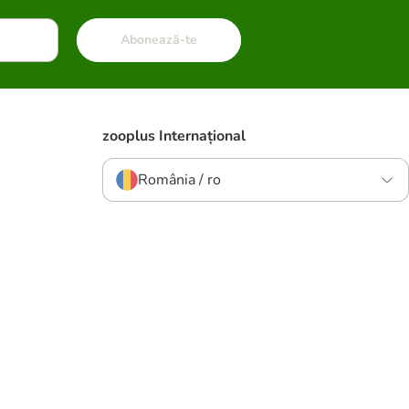
Abonează-te
zooplus Internațional
România / ro