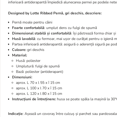
inferioară antiderapantă împiedică alunecarea pernei pe podele neted
Designed by Lotte Ribbed Pernă, gri deschis, descriere:
Pernă moale pentru câini
Foarte confortabilă
: umplut dens cu fulgi de spumă
Dimensional stabilă și confortabilă
: își păstrează forma chiar și
Husă lavabilă
: cu fermoar, mai ușor de curățat pentru o igienă 
Partea inferioară antiderapantă: asigură o aderență sigură pe po
Culoare:
gri deschis
Material:
Husă: poliester
Umplutură: fulgi de spumă
Bază: poliester (antiderapant)
Dimensiuni:
aprox. L 70 x l 55 x î 15 cm
aprox. L 100 x l 70 x î 15 cm
aprox. L 120 x l 80 x î 15 cm
Instrucțiuni de întreținere:
husa se poate spăla la mașină la 30°
Indicație
: Așează un covoraș între culcuș și parchet sau pardoseala