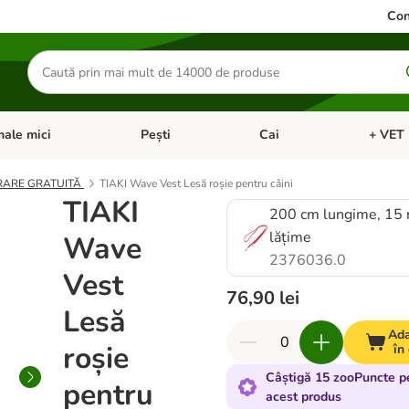
Con
Căutare
produse
ale mici
Pești
Cai
+ VET 
 Pisici
eți meniul cu categorii: Păsări
Deschideți meniul cu categorii: Animale mici
Deschideți meniul cu categori
Deschideț
IVRARE GRATUITĂ
TIAKI Wave Vest Lesă roșie pentru câini
TIAKI
200 cm lungime, 15
lățime
Wave
2376036.0
Vest
76,90 lei
Lesă
Ad
roșie
în
Câștigă 15 zooPuncte p
pentru
acest produs