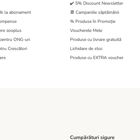
✔️ 5% Discount Newsletter
5% la abonament
📆 Campaniile săptămânii
compense
% Produse în Promoție
ere zooplus
Voucherele Mele
pentru ONG-uri
Produse cu livrare gratuită
tru Crescători
Lichidare de stoc
ere
Produse cu EXTRA voucher
Cumpărături sigure