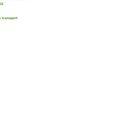
lii
e transport