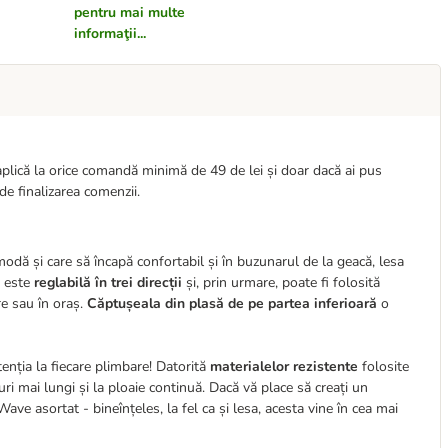
pentru mai multe
informaţii...
aplică la orice comandă minimă de 49 de lei și doar dacă ai pus
de finalizarea comenzii.
modă și care să încapă confortabil și în buzunarul de la geacă, lesa
: este
reglabilă în trei direcții
și, prin urmare, poate fi folosită
re sau în oraș.
Căptușeala din plasă de pe partea inferioară
o
enția la fiecare plimbare! Datorită
materialelor rezistente
folosite
uri mai lungi și la ploaie continuă. Dacă vă place să creați un
ve asortat - bineînțeles, la fel ca și lesa, acesta vine în cea mai