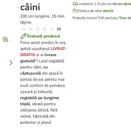
câini
Livrarea în 1-4 zile lucrătoare
deta
Politica de retur
detalii
200 cm lungime, 15 mm
Preţurile includ TVA.
exclusiv
Taxe d
lățime
(
0
)
Evaluaţi produsul
Pune acest produs în coș,
aplică voucherul
LIVRAT-
GRATIS
și ai
livrare
gratuită
*! Lesă reglabilă
pentru câini,
cu
căptușeală
din plasă în
partea de jos pentru mai
mult confort de prindere,
ușoară și robustă,
reglabilă pe lungime
triplă
, ideală pentru
utilizarea zilnică, fără
nichel, fabricată din
poliester și plasă