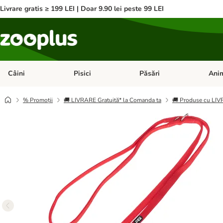
Livrare gratis ≥ 199 LEI | Doar 9.90 lei peste 99 LEI
Câini
Pisici
Păsări
Anim
Deschideți meniul cu categorii: Câini
Deschideți meniul cu categorii:
Deschid
% Promoții
🚚 LIVRARE Gratuită* la Comanda ta
🚚 Produse cu L