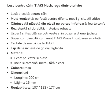
Lesa pentru câini TIAKI Mesh, roșu dintr-o privire
Lesă practică pentru câini
Multi-reglabilă:
perfectă pentru diferite medii și situații critice
Căptușeală plăcută din plasă pe partea inferioară:
foarte confo
Rezistentă și durabilă:
materiale robuste
Ușoară și flexibilă: se potrivește și în buzunarul unei jachete
Super combinabilă: cu hamul TIAKI Wave în culoarea asortată
Calitate de marcă: de la TIAKI
Tip de lesă:
lesă de ghidaj reglabilă
Material
Lesă: poliester și plasă
Inele și carabină: metal, fără nichel
Culoare:
roșu
Dimensiuni
Lungime: 200 cm
Lățime: 15 mm
Reglabilitate:
107 / 133 / 177 cm