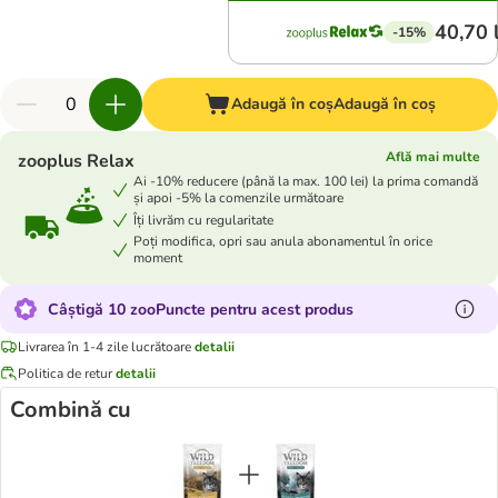
40,70 
-15%
Adaugă în coș
Adaugă în coș
Află mai multe
zooplus Relax
Ai -10% reducere (până la max. 100 lei) la prima comandă
și apoi -5% la comenzile următoare
Îți livrăm cu regularitate
Poți modifica, opri sau anula abonamentul în orice
moment
Câștigă 10 zooPuncte pentru acest produs
Livrarea în 1-4 zile lucrătoare
detalii
Politica de retur
detalii
Combină cu