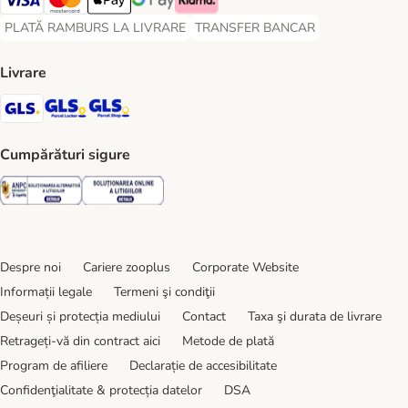
Visa Payment Method
Master Card Payment Method
Apple Pay Payment Method
Google Pay Payment Method
Klarna Payment Method
PLATĂ RAMBURS LA LIVRARE
TRANSFER BANCAR
PLATĂ RAMBURS LA LIVRARE Payment Method
TRANSFER BANCAR Payment Metho
Livrare
GLS Shipping Method
GLS Locker Shipping Method
GLS Parcel Shop Shipping Method
Cumpărături sigure
Security
Security
Despre noi
Cariere zooplus
Corporate Website
Informații legale
Termeni şi condiţii
Deșeuri și protecția mediului
Contact
Taxa şi durata de livrare
Retrageți-vă din contract aici
Metode de plată
Program de afiliere
Declarație de accesibilitate
Confidenţialitate & protecția datelor
DSA