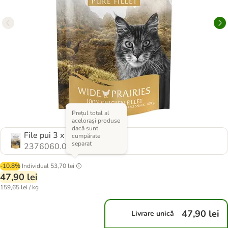
Prețul total al
acelorași produse
dacă sunt
File pui 3 x 100 g
cumpărate
separat
2376060.0
-10.8%
Individual
53,70 lei
47,90 lei
159,65 lei / kg
47,90 lei
Livrare unică