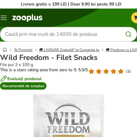
Livrare gratis ≥ 199 LEI | Doar 9.90 lei peste 99 LEI
Categorii
Căutare
produse
% Promoții
🚚 LIVRARE Gratuită* la Comanda ta
🚚 Produse cu L
Wild Freedom - Filet Snacks
File pui 3 x 100 g
This is a stars rating area from zero to 5: 5.0/5
(
1
)
Evaluaţi produsul
Recomandat de zooplus