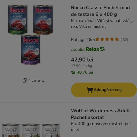
Rocco Classic Pachet mixt
de testare 6 x 400 g
Mix cu vânat: Vită și vânat, vită și
ren, Vită și mistreț
Rating: 4.6/5
(
252
)
42,90 lei
17,90 lei / kg
40,76 lei
4 variante
Adaugă în coș
Wolf of Wilderness Adult
Pachet asortat
6 x 400 g conserve: mistreț, pui,
miel