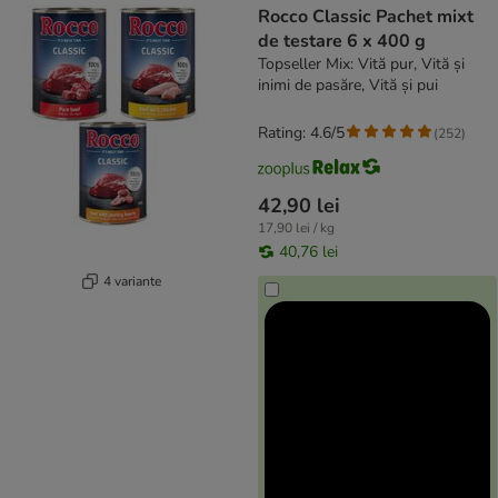
Rocco Classic Pachet mixt
de testare 6 x 400 g
Topseller Mix: Vită pur, Vită și
inimi de pasăre, Vită și pui
Rating: 4.6/5
(
252
)
42,90 lei
17,90 lei / kg
40,76 lei
4 variante