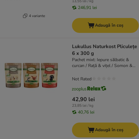
13,55 lei / kg
246,91 lei
4 variante
Adaugă în coș
Lukullus Naturkost Pliculețe
6 x 300 g
Pachet mixt: Iepure sălbatic &
curcan / Rață & vițel / Somon &
pui
Not Rated
42,90 lei
23,85 lei / kg
40,76 lei
Adaugă în coș