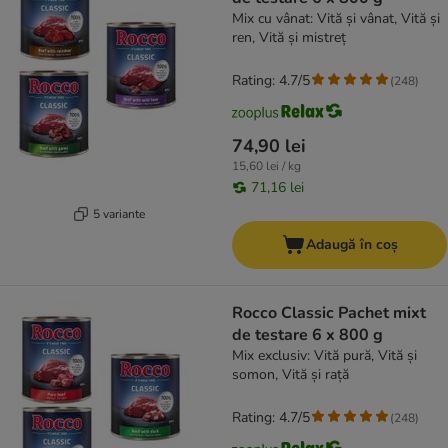
Mix cu vânat: Vită și vânat, Vită și
ren, Vită și mistreț
Rating: 4.7/5
(
248
)
74,90 lei
15,60 lei / kg
71,16 lei
5 variante
Adaugă în coș
Rocco Classic Pachet mixt
de testare 6 x 800 g
Mix exclusiv: Vită pură, Vită și
somon, Vită și rață
Rating: 4.7/5
(
248
)