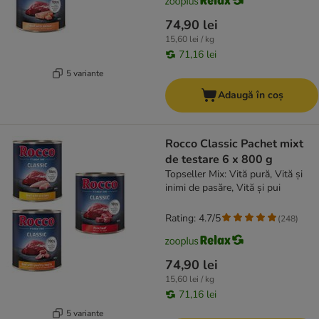
74,90 lei
15,60 lei / kg
71,16 lei
5 variante
Adaugă în coș
Rocco Classic Pachet mixt
de testare 6 x 800 g
Topseller Mix: Vită pură, Vită și
inimi de pasăre, Vită și pui
Rating: 4.7/5
(
248
)
74,90 lei
15,60 lei / kg
71,16 lei
5 variante