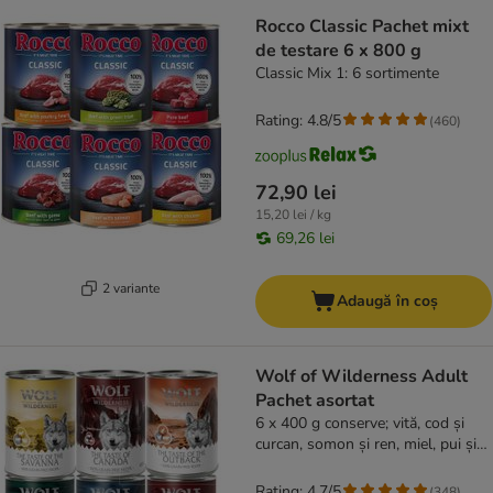
Rocco Classic Pachet mixt
de testare 6 x 800 g
Classic Mix 1: 6 sortimente
Rating: 4.8/5
(
460
)
72,90 lei
15,20 lei / kg
69,26 lei
2 variante
Adaugă în coș
Wolf of Wilderness Adult
Pachet asortat
6 x 400 g conserve; vită, cod și
curcan, somon și ren, miel, pui și
păstrăv, cangur, pui și vită, capră,
curcan și vită
Rating: 4.7/5
(
348
)