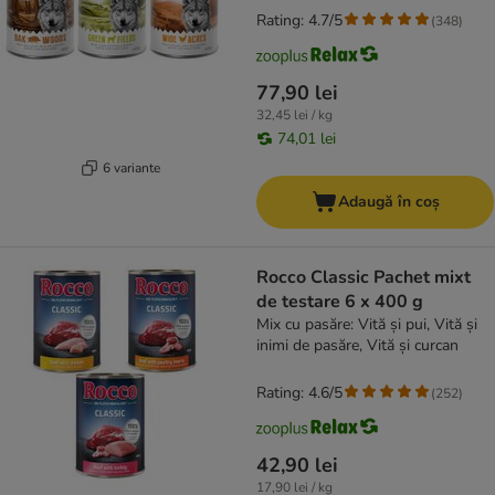
Rating: 4.7/5
(
348
)
77,90 lei
32,45 lei / kg
74,01 lei
6 variante
Adaugă în coș
Rocco Classic Pachet mixt
de testare 6 x 400 g
Mix cu pasăre: Vită și pui, Vită și
inimi de pasăre, Vită și curcan
Rating: 4.6/5
(
252
)
42,90 lei
17,90 lei / kg