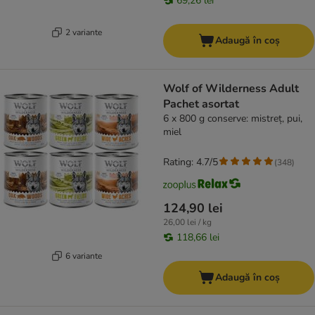
69,26 lei
2 variante
Adaugă în coș
Wolf of Wilderness Adult
Pachet asortat
6 x 800 g conserve: mistreț, pui,
miel
Rating: 4.7/5
(
348
)
124,90 lei
26,00 lei / kg
118,66 lei
6 variante
Adaugă în coș