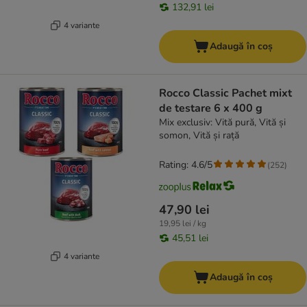
132,91 lei
4 variante
Adaugă în coș
Rocco Classic Pachet mixt
de testare 6 x 400 g
Mix exclusiv: Vită pură, Vită și
somon, Vită și rață
Rating: 4.6/5
(
252
)
47,90 lei
19,95 lei / kg
45,51 lei
4 variante
Adaugă în coș