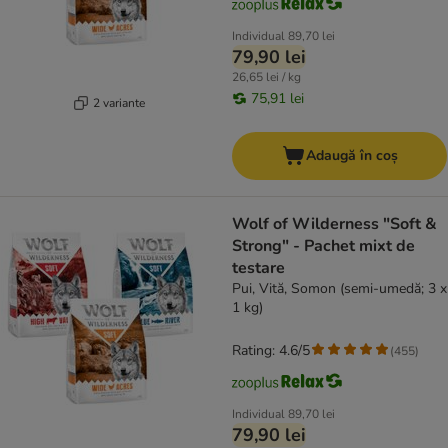
Individual
89,70 lei
79,90 lei
26,65 lei / kg
75,91 lei
2 variante
Adaugă în coș
Wolf of Wilderness "Soft &
Strong" - Pachet mixt de
testare
Pui, Vită, Somon (semi-umedă; 3 x
1 kg)
Rating: 4.6/5
(
455
)
Individual
89,70 lei
79,90 lei