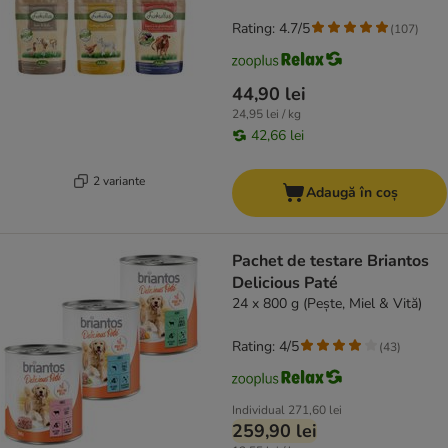
Rating: 4.7/5
(
107
)
44,90 lei
24,95 lei / kg
42,66 lei
2 variante
Adaugă în coș
Pachet de testare Briantos
Delicious Paté
24 x 800 g (Pește, Miel & Vită)
Rating: 4/5
(
43
)
Individual
271,60 lei
259,90 lei