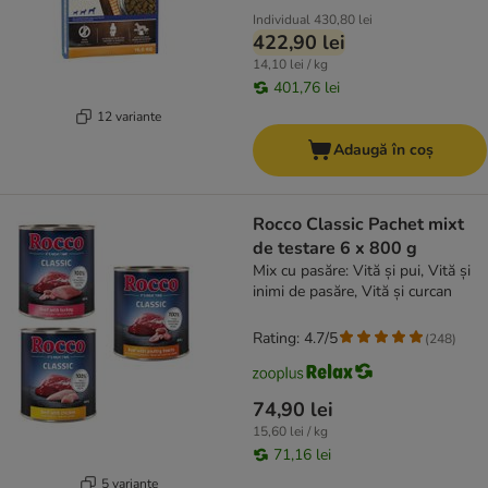
Individual
430,80 lei
422,90 lei
14,10 lei / kg
401,76 lei
12 variante
Adaugă în coș
Rocco Classic Pachet mixt
de testare 6 x 800 g
Mix cu pasăre: Vită și pui, Vită și
inimi de pasăre, Vită și curcan
Rating: 4.7/5
(
248
)
74,90 lei
15,60 lei / kg
71,16 lei
5 variante