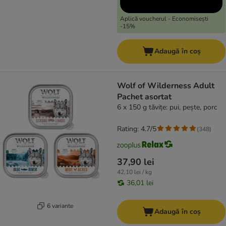
Aplică voucherul - Economisești
-15%
Adaugă în coș
Wolf of Wilderness Adult
Pachet asortat
6 x 150 g tăvițe: pui, pește, porc
Rating: 4.7/5
(
348
)
37,90 lei
42,10 lei / kg
36,01 lei
6 variante
Adaugă în coș