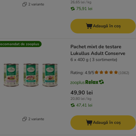
26,65 lei / kg
2 variante
75,91 lei
Adaugă în coș
ecomandat de zooplus
Pachet mixt de testare
Lukullus Adult Conserve
6 x 400 g ( 3 sortimente)
Rating: 4.9/5
(
1062
)
49,90 lei
20,80 lei / kg
47,41 lei
2 variante
Adaugă în coș