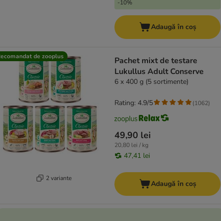
-10%
Adaugă în coș
ecomandat de zooplus
Pachet mixt de testare
Lukullus Adult Conserve
6 x 400 g (5 sortimente)
Rating: 4.9/5
(
1062
)
49,90 lei
20,80 lei / kg
47,41 lei
2 variante
Adaugă în coș