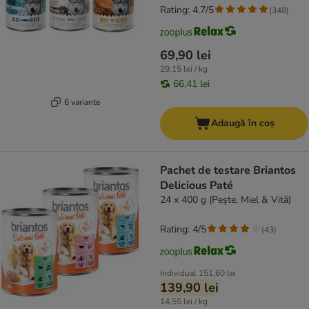
Rating: 4.7/5
(
348
)
69,90 lei
29,15 lei / kg
66,41 lei
6 variante
Adaugă în coș
Pachet de testare Briantos
Delicious Paté
24 x 400 g (Pește, Miel & Vită)
Rating: 4/5
(
43
)
Individual
151,60 lei
139,90 lei
14,55 lei / kg