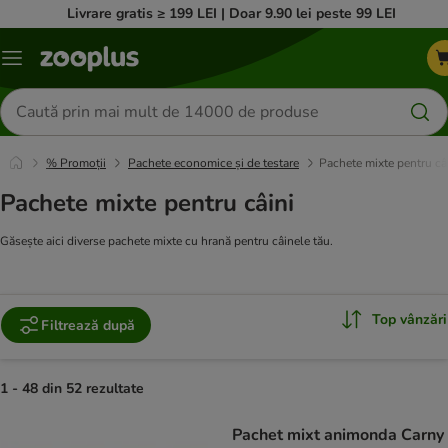
Livrare gratis ≥ 199 LEI | Doar 9.90 lei peste 99 LEI
Categorii
Căutare
produse
% Promoții
Pachete economice și de testare
Pachete mixte pentru câ
Pachete mixte pentru câini
Găsește aici diverse pachete mixte cu hrană pentru câinele tău.
Top vânzări
Filtrează după
1 - 48 din 52 rezultate
product items have been changed
Pachet mixt animonda Carny