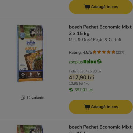
Adaugă în coș
bosch Pachet Economic Mixt
2 x 15 kg
Miel & Orez/ Pește & Cartofi
Rating: 4.8/5
(
227
)
Individual
425,80 lei
417,90 lei
13,95 lei / kg
397,01 lei
12 variante
Adaugă în coș
bosch Pachet Economic Mixt