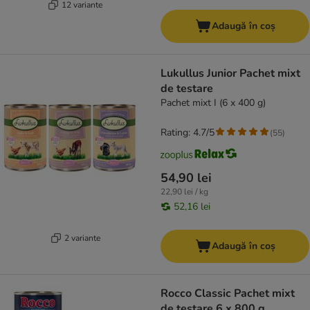
12 variante
Adaugă în coș
Lukullus Junior Pachet mixt
de testare
Pachet mixt I (6 x 400 g)
Rating: 4.7/5
(
55
)
54,90 lei
22,90 lei / kg
52,16 lei
2 variante
Adaugă în coș
Rocco Classic Pachet mixt
de testare 6 x 800 g