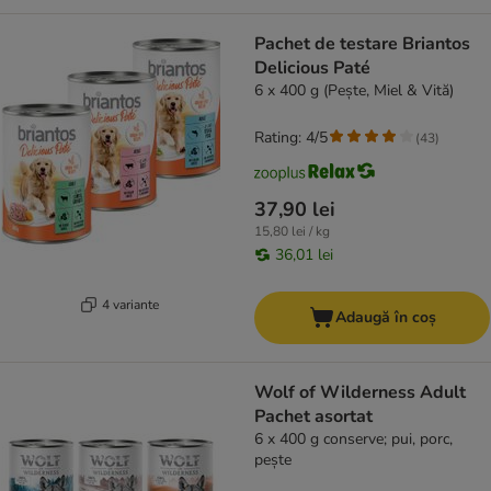
Pachet de testare Briantos
Delicious Paté
6 x 400 g (Pește, Miel & Vită)
Rating: 4/5
(
43
)
37,90 lei
15,80 lei / kg
36,01 lei
4 variante
Adaugă în coș
Wolf of Wilderness Adult
Pachet asortat
6 x 400 g conserve; pui, porc,
pește