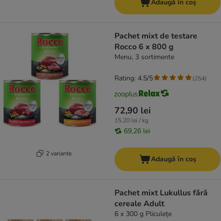
Adaugă în coș
Pachet mixt de testare
Rocco 6 x 800 g
Menu, 3 sortimente
Rating: 4.5/5
(
254
)
72,90 lei
15,20 lei / kg
69,26 lei
2 variante
Adaugă în coș
Pachet mixt Lukullus fără
cereale Adult
6 x 300 g Pliculețe