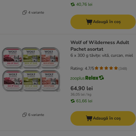
40,76 lei
4 variante
Adaugă în coș
Wolf of Wilderness Adult
Pachet asortat
6 x 300 g tăvițe: vită, curcan, miel
Rating: 4.7/5
(
348
)
64,90 lei
36,05 lei / kg
61,66 lei
6 variante
Adaugă în coș