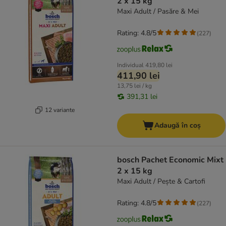
2 x 15 kg
Maxi Adult / Pasăre & Mei
Rating: 4.8/5
(
227
)
Individual
419,80 lei
411,90 lei
13,75 lei / kg
391,31 lei
12 variante
Adaugă în coș
bosch Pachet Economic Mixt
2 x 15 kg
Maxi Adult / Pește & Cartofi
Rating: 4.8/5
(
227
)