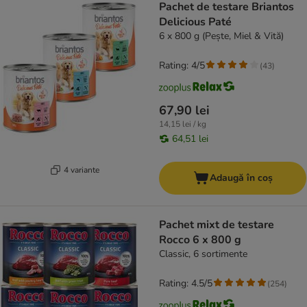
Pachet de testare Briantos
Delicious Paté
6 x 800 g (Pește, Miel & Vită)
Rating: 4/5
(
43
)
67,90 lei
14,15 lei / kg
64,51 lei
4 variante
Adaugă în coș
Pachet mixt de testare
Rocco 6 x 800 g
Classic, 6 sortimente
Rating: 4.5/5
(
254
)