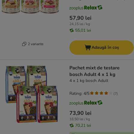
57,90 lei
24,15 lei / kg
55,01 lei
2 variante
Adaugă în coș
Pachet mixt de testare
bosch Adult 4 x 1 kg
4 x 1 kg bosch Adult
Rating: 4/5
(
7
)
73,90 lei
18,50 lei / kg
70,21 lei