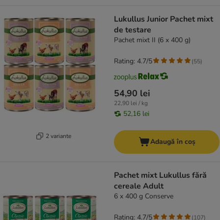
Lukullus Junior Pachet mixt
de testare
Pachet mixt II (6 x 400 g)
Rating: 4.7/5
(
55
)
54,90 lei
22,90 lei / kg
52,16 lei
2 variante
Adaugă în coș
Pachet mixt Lukullus fără
cereale Adult
6 x 400 g Conserve
Rating: 4.7/5
(
107
)