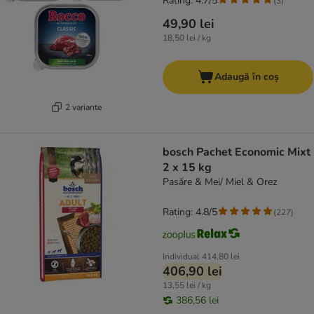
Rating: 4.7/5
(
3
)
49,90 lei
18,50 lei / kg
Adaugă în coș
2 variante
bosch Pachet Economic Mixt
2 x 15 kg
Pasăre & Mei/ Miel & Orez
Rating: 4.8/5
(
227
)
Individual
414,80 lei
406,90 lei
13,55 lei / kg
386,56 lei