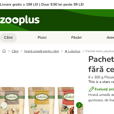
Livrare gratis ≥ 199 LEI | Doar 9.90 lei peste 99 LEI
Câini
Pisici
Păsări
Anim
Deschideți meniul cu categorii: Câini
Deschideți meniul cu categorii:
Deschid
Câini
Hrană umedă pentru câini
★ Lukullus
Pachet mixt Lukullus
Pachet
fără c
6 x 300 g Plicul
This is a stars r
Evaluaţi pr
Hrană umedă,
n
gustoase, de îna