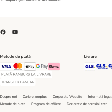
Metode de plată
Livrare
GLS Ship
GL
Visa Payment Method
Master Card Payment Method
Apple Pay Payment Method
Google Pay Payment Method
Klarna Payment Method
PLATĂ RAMBURS LA LIVRARE
PLATĂ RAMBURS LA LIVRARE Payment Method
TRANSFER BANCAR
TRANSFER BANCAR Payment Method
Despre noi
Cariere zooplus
Corporate Website
Informații legal
Metode de plată
Program de afiliere
Declarație de accesibilitate