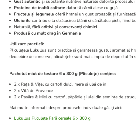
Gust autentic
și substanțe nutritive naturale datorită procesului 
Proteine de înaltă calitate
datorită cărnii alese cu grijă
Fructele și legumele
oferă hranei un gust proaspăt și furnizează
Uleiurile
contribuie la strălucirea blănii și sănătatea pielii, fii
Naturală,
fără aditivi și conservanți chimici
Produsă cu mult drag în Germania
Utilizare practică:
Pliculețele Lukullus sunt practice și garantează gustul aromat al hra
deosebire de conserve, pliculețele sunt mai simplu de depozitat în s
Pachetul mixt de testare 6 x 300 g (Pliculețe) conține:
2 x Rață & Vițel cu cartofi dulci, mere și ulei de in
2 x Vită de Provence
2 x
Pasăre & Miel cu cartofi, păpădie și ulei din semințe de strugu
Mai multe informații despre produsele individuale găsiți aici:
Lukullus Pliculețe Fără cereale 6 x 300 g