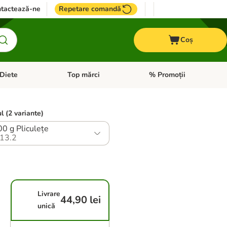
tactează-ne
Repetare comandă
Coș
Diete
Top mărci
% Promoții
i: Pești
i meniul cu categorii: Cai
Deschideți meniul cu categorii: + VET Diete
Deschideți meniul cu catego
l (2 variante)
00 g Pliculețe
13.2
Livrare
44,90 lei
unică