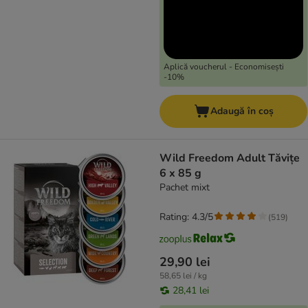
Aplică voucherul - Economisești
-10%
Adaugă în coș
Wild Freedom Adult Tăvițe
6 x 85 g
Pachet mixt
Rating: 4.3/5
(
519
)
29,90 lei
58,65 lei / kg
28,41 lei