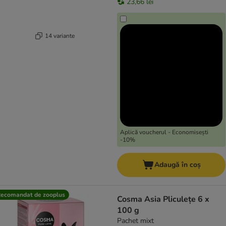
23,66 lei
14 variante
Aplică voucherul - Economisești
-10%
Adaugă în coș
ecomandat de zooplus
Cosma Asia Pliculețe 6 x
100 g
Pachet mixt