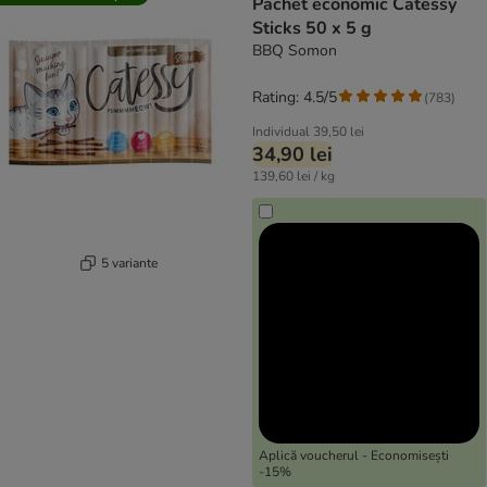
Pachet economic Catessy
Sticks 50 x 5 g
BBQ Somon
Rating: 4.5/5
(
783
)
Individual
39,50 lei
34,90 lei
139,60 lei / kg
5 variante
Aplică voucherul - Economisești
-15%