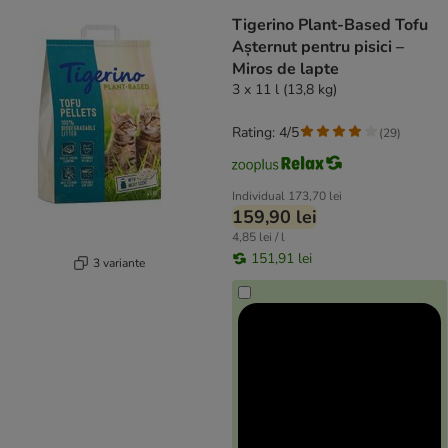
Tigerino Plant-Based Tofu
Așternut pentru pisici –
Miros de lapte
3 x 11 l (13,8 kg)
Rating: 4/5
(
29
)
Individual
173,70 lei
159,90 lei
4,85 lei / l
151,91 lei
3 variante