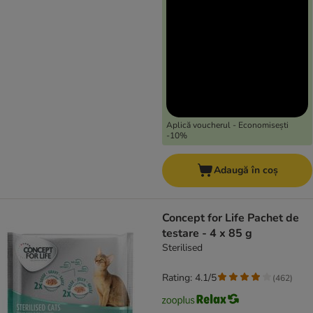
Aplică voucherul - Economisești
-10%
Adaugă în coș
Concept for Life Pachet de
testare - 4 x 85 g
Sterilised
Rating: 4.1/5
(
462
)