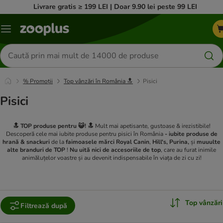
Livrare gratis ≥ 199 LEI | Doar 9.90 lei peste 99 LEI
Categorii
Căutare
produse
% Promoții
Top vânzări în România 🔝
Pisici
Pisici
🔝 TOP produse
pentru 😺!
🔝
Mult mai apetisante, gustoase & irezistibile!
Descoperă cele mai iubite produse pentru pisici în România
- iubite produse de
hrană & snackuri
de la
faimoasele mărci Royal Canin
,
Hill's
, Purina,
și
muuulte
alte branduri de TOP
!
Nu uită nici de accesoriile de top
, care au furat inimile
animăluțelor voastre și au devenit indispensabile în viața de zi cu zi!
Top vânzări
Filtrează după