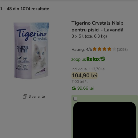
1 - 48 din 1074 rezultate
product items have been changed
Tigerino Crystals Nisip
pentru pisici - Lavandă
3 x 5 l (cca. 6,3 kg)
Rating: 4/5
(
1093
)
Individual
113,70 lei
104,90 lei
7,00 lei / l
99,66 lei
3 variante