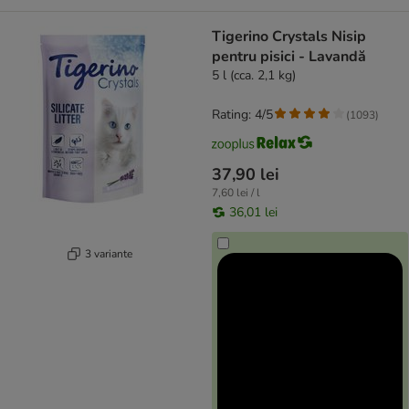
Tigerino Crystals Nisip
pentru pisici - Lavandă
5 l (cca. 2,1 kg)
Rating: 4/5
(
1093
)
37,90 lei
7,60 lei / l
36,01 lei
3 variante