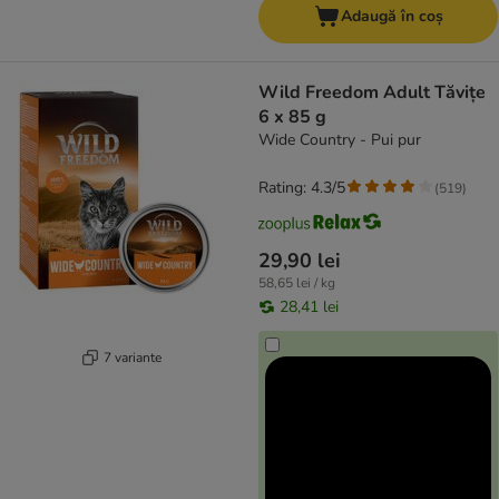
Adaugă în coș
Wild Freedom Adult Tăvițe
6 x 85 g
Wide Country - Pui pur
Rating: 4.3/5
(
519
)
29,90 lei
58,65 lei / kg
28,41 lei
7 variante