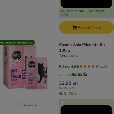
Aplică voucherul - Economisești
-10%
Adaugă în coș
ecomandat de zooplus
Cosma Asia Pliculețe 6 x
100 g
Ton și somon
Rating: 4.5/5
(
1196
)
32,90 lei
54,85 lei / kg
31,26 lei
7 variante