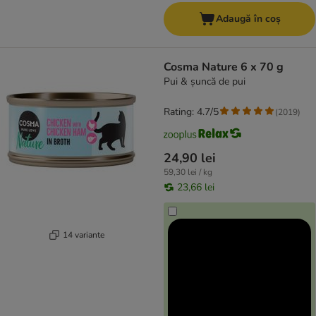
Adaugă în coș
Cosma Nature 6 x 70 g
Pui & șuncă de pui
Rating: 4.7/5
(
2019
)
24,90 lei
59,30 lei / kg
23,66 lei
14 variante