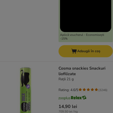
Aplică voucherul - Economisești
-15%
Adaugă în coș
Cosma snackies Snackuri
liofilizate
Rață 21 g
Rating: 4.6/5
(
3246
)
14,90 lei
709,50 lei / kg