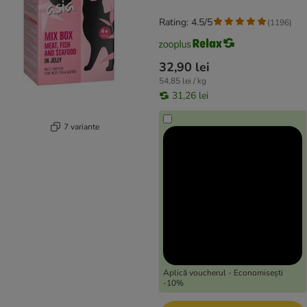
Rating: 4.5/5
(
1196
)
32,90 lei
54,85 lei / kg
31,26 lei
7 variante
Aplică voucherul - Economisești
-10%