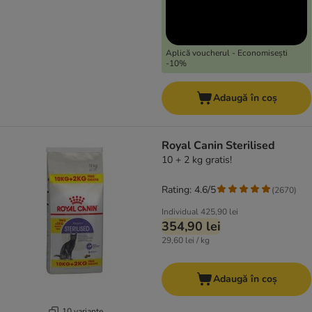
Aplică voucherul - Economisești
-10%
Adaugă în coș
Royal Canin Sterilised
10 + 2 kg gratis!
Rating: 4.6/5
(
2670
)
Individual
425,90 lei
354,90 lei
29,60 lei / kg
Adaugă în coș
10 variante