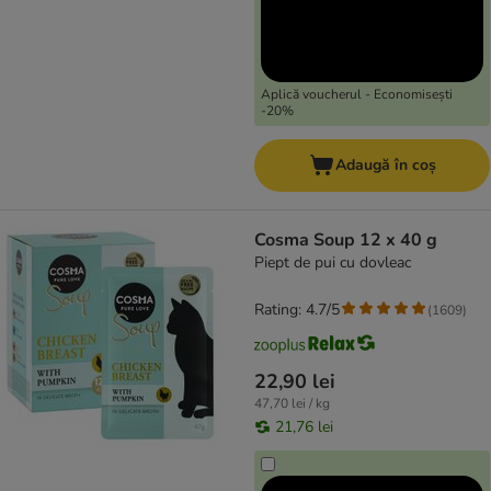
Aplică voucherul - Economisești
-20%
Adaugă în coș
Cosma Soup 12 x 40 g
Piept de pui cu dovleac
Rating: 4.7/5
(
1609
)
22,90 lei
47,70 lei / kg
21,76 lei