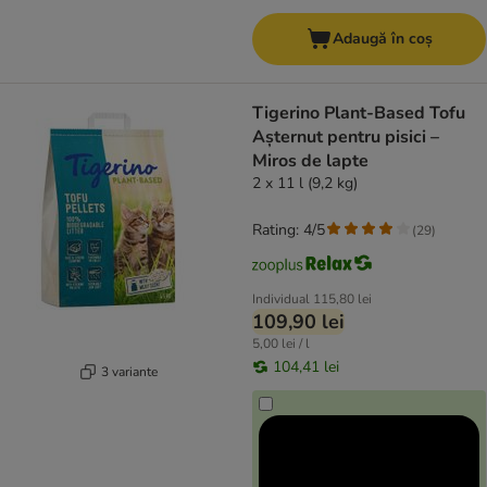
Adaugă în coș
Tigerino Plant-Based Tofu
Așternut pentru pisici –
Miros de lapte
2 x 11 l (9,2 kg)
Rating: 4/5
(
29
)
Individual
115,80 lei
109,90 lei
5,00 lei / l
104,41 lei
3 variante