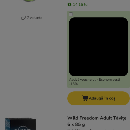
14,16 lei
7 variante
Aplică voucherul - Economisești
-15%
Adaugă în coș
Wild Freedom Adult Tăvițe
6 x 85 g