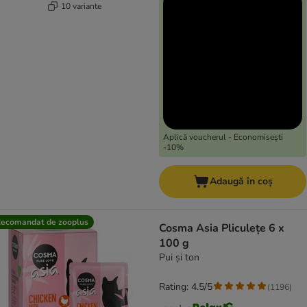
10 variante
Aplică voucherul - Economisești
-10%
Adaugă în coș
ecomandat de zooplus
Cosma Asia Pliculețe 6 x
100 g
Pui și ton
Rating: 4.5/5
(
1196
)