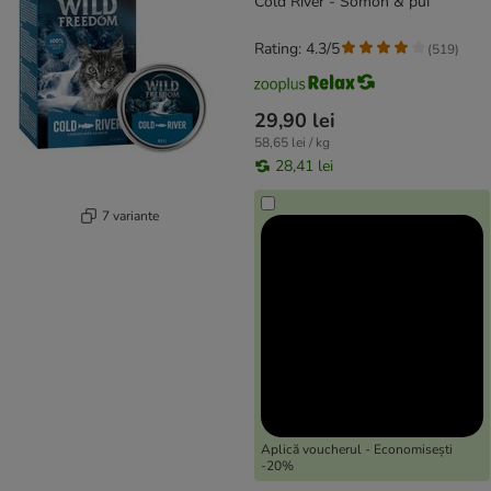
Cold River - Somon & pui
Rating: 4.3/5
(
519
)
29,90 lei
58,65 lei / kg
28,41 lei
7 variante
Aplică voucherul - Economisești
-20%