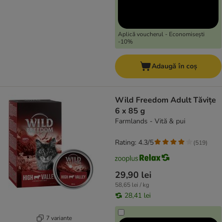
Aplică voucherul - Economisești
-10%
Adaugă în coș
Wild Freedom Adult Tăvițe
6 x 85 g
Farmlands - Vită & pui
Rating: 4.3/5
(
519
)
29,90 lei
58,65 lei / kg
28,41 lei
7 variante