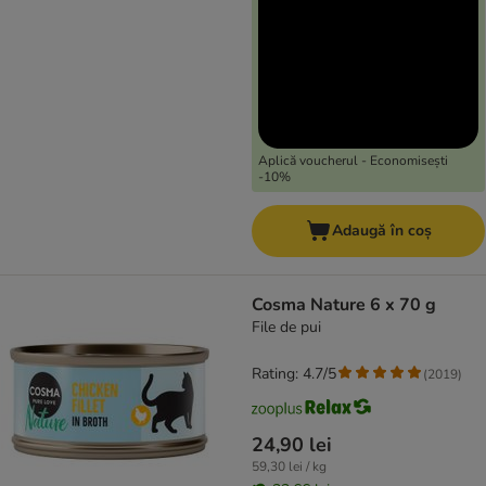
Aplică voucherul - Economisești
-10%
Adaugă în coș
Cosma Nature 6 x 70 g
File de pui
Rating: 4.7/5
(
2019
)
24,90 lei
59,30 lei / kg