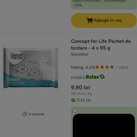
Aplică voucherul - Economisești
-10%
Adaugă în coș
Concept for Life Pachet de
testare - 4 x 85 g
Sensitive
Rating: 4.1/5
(
462
)
9,90 lei
29,10 lei / kg
9,41 lei
4 variante