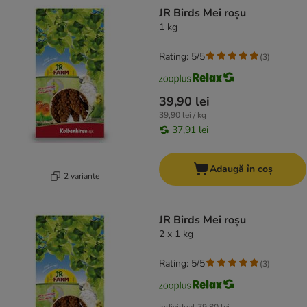
product items have been changed
JR Birds Mei roșu
1 kg
Rating: 5/5
(
3
)
39,90 lei
39,90 lei / kg
37,91 lei
Adaugă în coș
2 variante
JR Birds Mei roșu
2 x 1 kg
Rating: 5/5
(
3
)