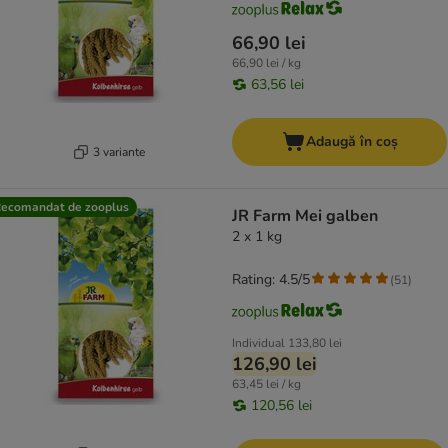
66,90 lei
66,90 lei / kg
63,56 lei
Adaugă în coș
3 variante
ecomandat de zooplus
JR Farm Mei galben
2 x 1 kg
Rating: 4.5/5
(
51
)
Individual
133,80 lei
126,90 lei
63,45 lei / kg
120,56 lei