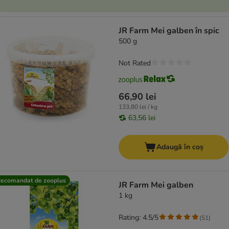
JR Farm Mei galben în spic
500 g
Not Rated
66,90 lei
133,80 lei / kg
63,56 lei
Adaugă în coș
ecomandat de zooplus
JR Farm Mei galben
1 kg
Rating: 4.5/5
(
51
)