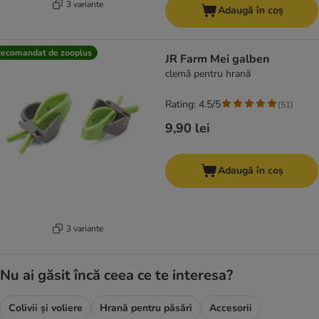
3 variante
Adaugă în coș
ecomandat de zooplus
JR Farm Mei galben
clemă pentru hrană
Rating: 4.5/5
(
51
)
9,90 lei
Adaugă în coș
3 variante
Nu ai găsit încă ceea ce te interesa?
Colivii și voliere
Hrană pentru păsări
Accesorii