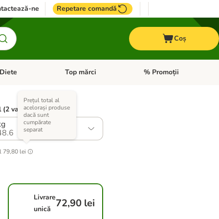
tactează-ne
Repetare comandă
Coș
Diete
Top mărci
% Promoții
i: Pești
i meniul cu categorii: Cai
Deschideți meniul cu categorii: + VET Diete
Deschideți meniul cu catego
Prețul total al
acelorași produse
 (2 variante)
dacă sunt
cumpărate
kg
separat
48.6
l
79,80 lei
Livrare
72,90 lei
unică