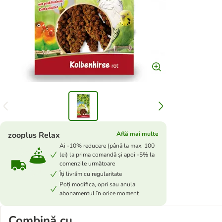
zooplus Relax
Află mai multe
Ai -10% reducere (până la max. 100
lei) la prima comandă și apoi -5% la
comenzile următoare
Îți livrăm cu regularitate
Poți modifica, opri sau anula
abonamentul în orice moment
Combină cu