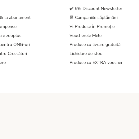
✔️ 5% Discount Newsletter
5% la abonament
📆 Campaniile săptămânii
compense
% Produse în Promoție
ere zooplus
Voucherele Mele
pentru ONG-uri
Produse cu livrare gratuită
tru Crescători
Lichidare de stoc
ere
Produse cu EXTRA voucher