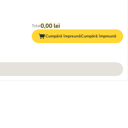
0,00 lei
Total
Cumpără împreună
Cumpără împreună