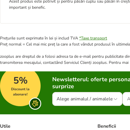
Acest produs este potrivit și pentru păsări cuplu sau păsări în creș
important și benefic.
Prețurile sunt exprimate în lei și includ TVA
*
Taxe transport
Preț normal = Cel mai mic preț la care a fost vândut produsul în ultimele
zooplus are dreptul de a folosi adresa ta de e-mail pentru publicitate dire
transmiterea mesajului, contactând Serviciul Clienți zooplus. Pentru mai
5%
Newsletterul: oferte persona
surprize
Discount la
abonare!
Alege animalul / animalele
Utile
Beneficii