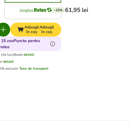
61,95 lei
-15%
Adaugă
Adaugă
în coș
în coș
 15 zooPuncte pentru
rodus
 zile lucrătoare
detalii
ur
detalii
TVA.
exclusiv
Taxe de transport