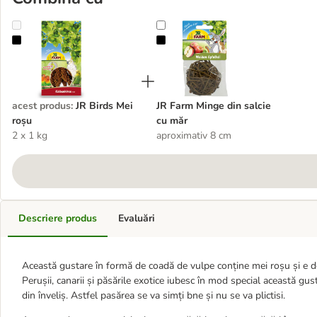
JR Birds Mei roșu
JR Farm Minge din salcie cu măr
acest produs
:
JR Birds Mei
JR Farm Minge din salcie
roșu
cu măr
2 x 1 kg
aproximativ 8 cm
Descriere produs
Evaluări
Această gustare în formă de coadă de vulpe conține mei roșu și e del
Perușii, canarii și păsările exotice iubesc în mod special această gu
din înveliș. Astfel pasărea se va simți bne și nu se va plictisi.