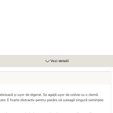
Vezi detalii
icioasă și ușor de digerat. Se agață ușor de colivie cu o clemă.
stare. E foarte distractiv pentru pasăre să culeagă singură semințele