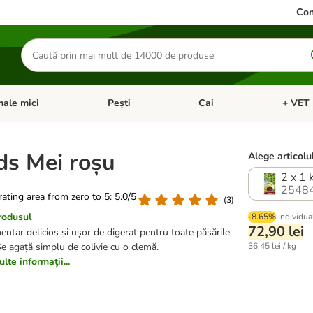
Con
Căutare
produse
ale mici
Pești
Cai
+ VET 
 Pisici
eți meniul cu categorii: Păsări
Deschideți meniul cu categorii: Animale mici
Deschideți meniul cu categori
Deschideț
ds Mei roșu
Alege articolul
2 x 1 
2548
 rating area from zero to 5: 5.0/5
(
3
)
rodusul
-8.65%
Individua
72,90 lei
ntar delicios și ușor de digerat pentru toate păsările
e agață simplu de colivie cu o clemă.
36,45 lei / kg
lte informaţii...