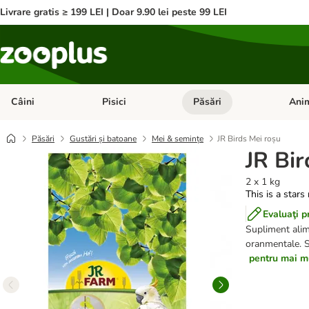
Livrare gratis ≥ 199 LEI | Doar 9.90 lei peste 99 LEI
Câini
Pisici
Păsări
Anim
Deschideți meniul cu categorii: Câini
Deschideți meniul cu categorii:
Deschid
Păsări
Gustări și batoane
Mei & semințe
JR Birds Mei roșu
JR Bir
2 x 1 kg
This is a stars
Evaluaţi p
Supliment alime
oranmentale. S
pentru mai mu