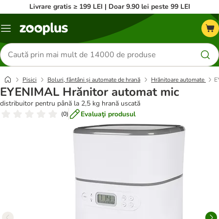
Livrare gratis ≥ 199 LEI | Doar 9.90 lei peste 99 LEI
Categorii
Căutare
produse
Pisici
Boluri, fântâni și automate de hrană
Hrănitoare automate
E
EYENIMAL Hrănitor automat mic
distribuitor pentru până la 2,5 kg hrană uscată
Evaluaţi produsul
(
0
)