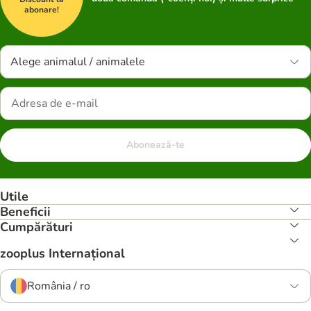
abonare!
Alege animalul / animalele
Abonează-te
Utile
Beneficii
Cumpărături
zooplus Internațional
România / ro