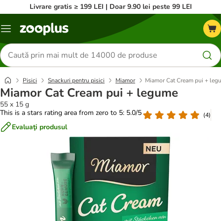
Livrare gratis ≥ 199 LEI | Doar 9.90 lei peste 99 LEI
Categorii
Căutare
produse
Pisici
Snackuri pentru pisici
Miamor
Miamor Cat Cream pui + leg
Miamor Cat Cream pui + legume
55 x 15 g
This is a stars rating area from zero to 5: 5.0/5
(
4
)
Evaluaţi produsul