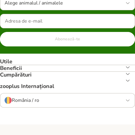
Alege animalul / animalele
Abonează-te
Utile
Beneficii
Cumpărături
zooplus Internațional
România / ro