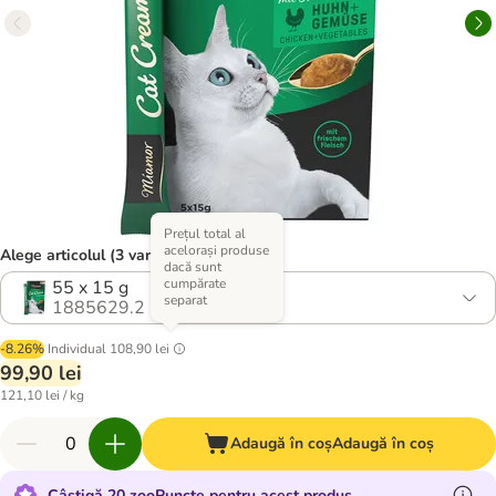
Prețul total al
acelorași produse
Alege articolul (3 variante)
dacă sunt
cumpărate
55 x 15 g
separat
1885629.2
-8.26%
Individual
108,90 lei
99,90 lei
121,10 lei / kg
Adaugă în coș
Adaugă în coș
Câștigă 20 zooPuncte pentru acest produs