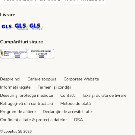
PLATĂ RAMBURS LA LIVRARE Payment Method
TRANSFER BANCAR Payment Metho
Livrare
GLS Shipping Method
GLS Locker Shipping Method
GLS Parcel Shop Shipping Method
Cumpărături sigure
Security
Security
Despre noi
Cariere zooplus
Corporate Website
Informații legale
Termeni şi condiţii
Deșeuri și protecția mediului
Contact
Taxa şi durata de livrare
Retrageți-vă din contract aici
Metode de plată
Program de afiliere
Declarație de accesibilitate
Confidenţialitate & protecția datelor
DSA
© zooplus SE
2026