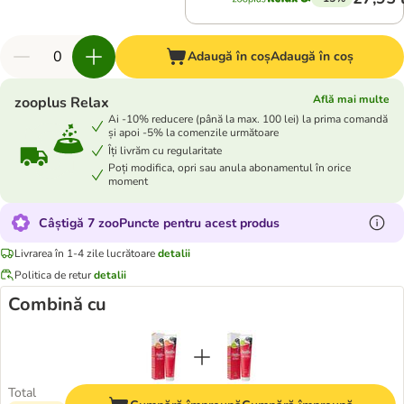
Adaugă în coș
Adaugă în coș
Află mai multe
zooplus Relax
Ai -10% reducere (până la max. 100 lei) la prima comandă
și apoi -5% la comenzile următoare
Îți livrăm cu regularitate
Poți modifica, opri sau anula abonamentul în orice
moment
Câștigă 7 zooPuncte pentru acest produs
Livrarea în 1-4 zile lucrătoare
detalii
Politica de retur
detalii
Combină cu
Total