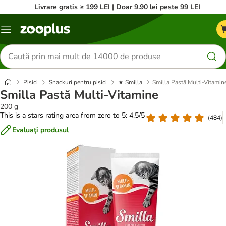
Livrare gratis ≥ 199 LEI | Doar 9.90 lei peste 99 LEI
Categorii
Căutare
produse
Pisici
Snackuri pentru pisici
★ Smilla
Smilla Pastă Multi-Vitamin
Smilla Pastă Multi-Vitamine
200 g
This is a stars rating area from zero to 5: 4.5/5
(
484
)
Evaluaţi produsul