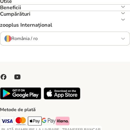
Utile
Beneficii
Cumpărături
zooplus Internațional
România / ro
Metode de plată
Visa Payment Method
Master Card Payment Method
Apple Pay Payment Method
Google Pay Payment Method
Klarna Payment Method
PLATĂ RAMBURS LA LIVRARE
TRANSFER BANCAR