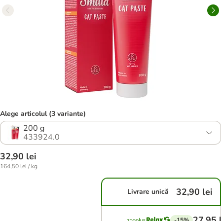
Alege articolul (3 variante)
200 g
433924.0
32,90 lei
164,50 lei / kg
32,90 lei
Livrare unică
27,95 
-15%