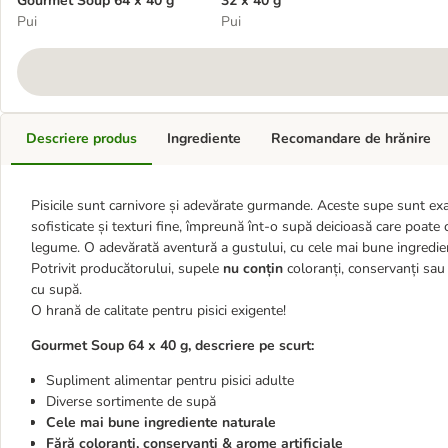
Gourmet Soup 64 x 40 g
32 x 40 g
Pui
Pui
Descriere produs
Ingrediente
Recomandare de hrănire
Pisicile sunt carnivore și adevărate gurmande. Aceste supe sunt exac
sofisticate și texturi fine, împreună înt-o supă deicioasă care poate 
legume. O adevărată aventură a gustului, cu cele mai bune ingredient
Potrivit producătorului, supele
nu conțin
coloranți, conservanți sau 
cu supă.
O hrană de calitate pentru pisici exigente!
Gourmet Soup 64 x 40 g, descriere pe scurt:
Supliment alimentar pentru pisici adulte
Diverse sortimente de supă
Cele mai bune ingrediente naturale
Fără coloranți, conservanți & arome artificiale