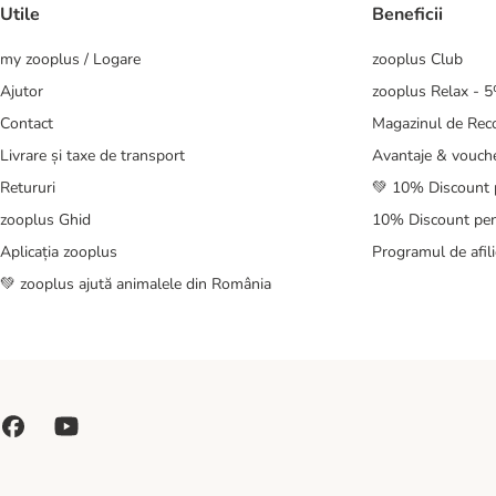
Utile
Beneficii
my zooplus / Logare
zooplus Club
Ajutor
zooplus Relax - 
Contact
Magazinul de Re
Livrare și taxe de transport
Avantaje & vouch
Retururi
💚 10% Discount 
zooplus Ghid
10% Discount pen
Aplicația zooplus
Programul de afili
💚 zooplus ajută animalele din România