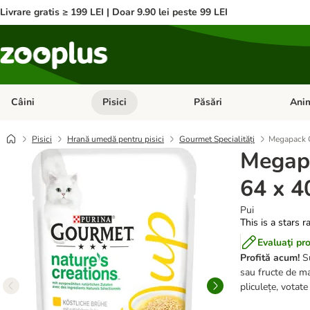
Livrare gratis ≥ 199 LEI | Doar 9.90 lei peste 99 LEI
Câini
Pisici
Păsări
Anim
Deschideți meniul cu categorii: Câini
Deschideți meniul cu categorii:
Deschid
Pisici
Hrană umedă pentru pisici
Gourmet Specialități
Megapack 
Megap
64 x 4
Pui
This is a stars r
Evaluaţi pr
Profită acum!
Su
sau fructe de ma
pliculețe, votat