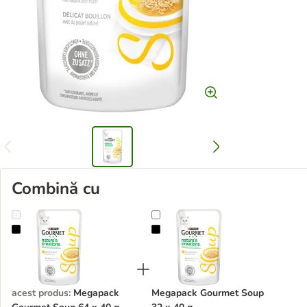
Combină cu
Megapack Gourmet Soup 64 x 40 g
Megapack Gourmet Soup 32 x 40 
acest produs
:
Megapack
Megapack Gourmet Soup