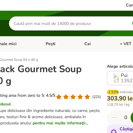
Con
Căutare
produse
ale mici
Pești
Cai
+ VET 
 Pisici
eți meniul cu categorii: Păsări
Deschideți meniul cu categorii: Animale mici
Deschideți meniul cu categori
Deschideț
Gourmet Soup 64 x 40 g
ack Gourmet Soup
Alege articolu
Pui
0 g
1352
-2.53%
Individu
ating area from zero to 5: 4.5/5
(
221
)
303,90 le
odusul
118,70 lei / kg
pe delicioase din ingrediente naturale, cu carne, pește,
re, texturi fine & arome delicioase, ambalate în
e produsele anului
pentru mai multe informaţii...
Câștig