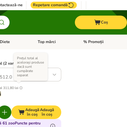
tactează-ne
Repetare comandă
Coș
Diete
Top mărci
% Promoții
i: Pești
i meniul cu categorii: Cai
Deschideți meniul cu categorii: + VET Diete
Deschideți meniul cu catego
Prețul total al
acelorași produse
l (2 variante)
dacă sunt
cumpărate
separat
512.0
al
311,80 lei
i
Adaugă
Adaugă
în coș
în coș
ă 61 zooPuncte pentru