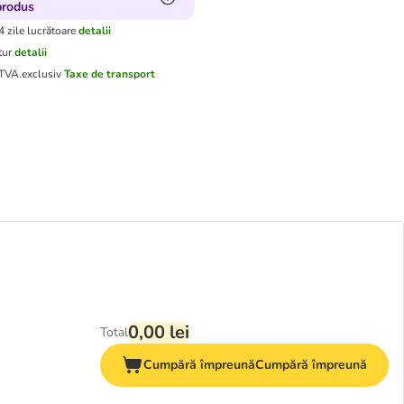
produs
4 zile lucrătoare
detalii
tur
detalii
 TVA.
exclusiv
Taxe de transport
0,00 lei
Total
Cumpără împreună
Cumpără împreună