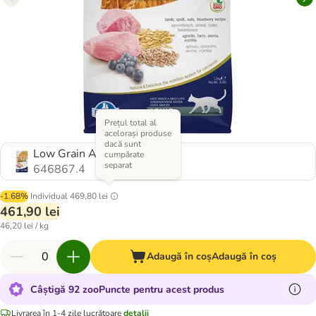
Prețul total al
acelorași produse
dacă sunt
Low Grain Adult Miel și afine
cumpărate
separat
646867.4
-1.68%
Individual
469,80 lei
461,90 lei
46,20 lei / kg
Adaugă în coș
Adaugă în coș
Câștigă 92 zooPuncte pentru acest produs
Livrarea în 1-4 zile lucrătoare
detalii