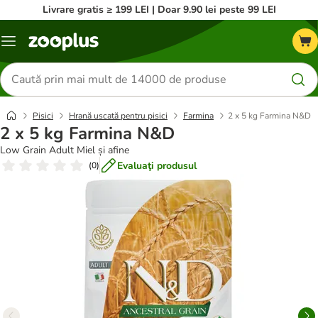
Livrare gratis ≥ 199 LEI | Doar 9.90 lei peste 99 LEI
Categorii
Căutare
produse
Pisici
Hrană uscată pentru pisici
Farmina
2 x 5 kg Farmina N&D
2 x 5 kg Farmina N&D
Low Grain Adult Miel și afine
Evaluaţi produsul
(
0
)