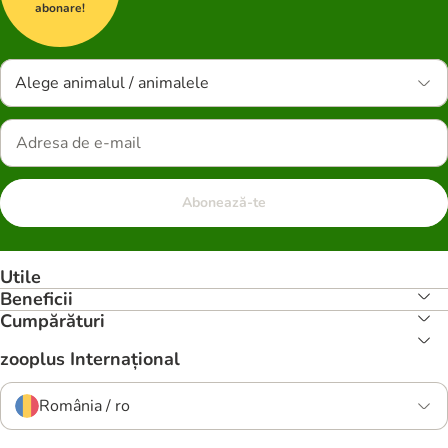
abonare!
Alege animalul / animalele
Abonează-te
Utile
Beneficii
Cumpărături
zooplus Internațional
România / ro