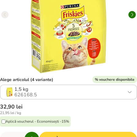
Alege articolul (4 variante)
% vouchere disponibile
1,5 kg
626168.5
32,90 lei
21,95 lei / kg
Aplică voucherul - Economisești -15%