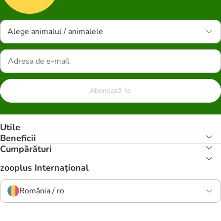
Alege animalul / animalele
Abonează-te
Utile
Beneficii
Cumpărături
zooplus Internațional
România / ro