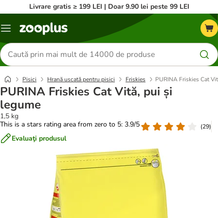
Livrare gratis ≥ 199 LEI | Doar 9.90 lei peste 99 LEI
Categorii
Căutare
produse
Pisici
Hrană uscată pentru pisici
Friskies
PURINA Friskies Cat Vit
PURINA Friskies Cat Vită, pui și
legume
1,5 kg
This is a stars rating area from zero to 5: 3.9/5
(
29
)
Evaluaţi produsul