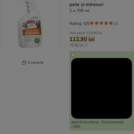
pete și mirosuri
2 x 709 ml
Rating: 5/5
(
3
)
Individual
119,80 lei
112,90 lei
79,60 lei / l
2 variante
Aplică voucherul - Economisești
-15%