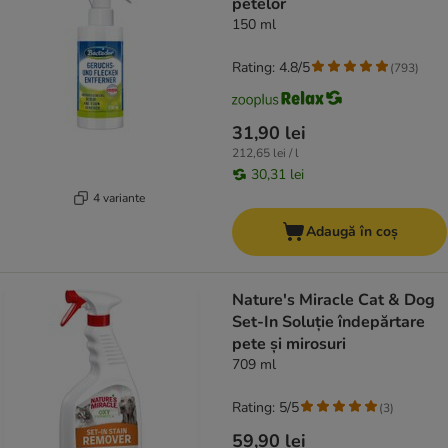
petelor
150 ml
Rating: 4.8/5
(
793
)
31,90 lei
212,65 lei / l
30,31 lei
4 variante
Adaugă în coș
Nature's Miracle Cat & Dog
Set-In Soluție îndepărtare
pete și mirosuri
709 ml
Rating: 5/5
(
3
)
59,90 lei