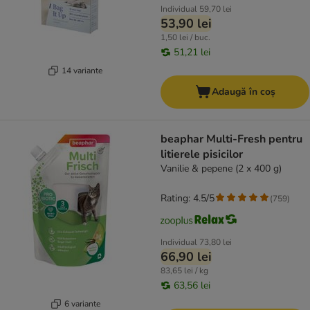
Individual
59,70 lei
53,90 lei
1,50 lei / buc.
51,21 lei
14 variante
Adaugă în coș
beaphar Multi-Fresh pentru
litierele pisicilor
Vanilie & pepene (2 x 400 g)
Rating: 4.5/5
(
759
)
Individual
73,80 lei
66,90 lei
83,65 lei / kg
63,56 lei
6 variante