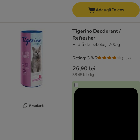
Adaugă în coș
Tigerino Deodorant /
Refresher
Pudră de bebeluși 700 g
Rating: 3.8/5
(
357
)
26,90 lei
38,45 lei / kg
6 variante