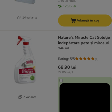
1,60 lei / buc.
17,96 lei
14 variante
Adaugă în coș
Nature's Miracle Cat Soluție
îndepărtare pete și mirosuri
946 ml
Rating: 5/5
(
1
)
68,90 lei
72,85 lei / l
2 variante