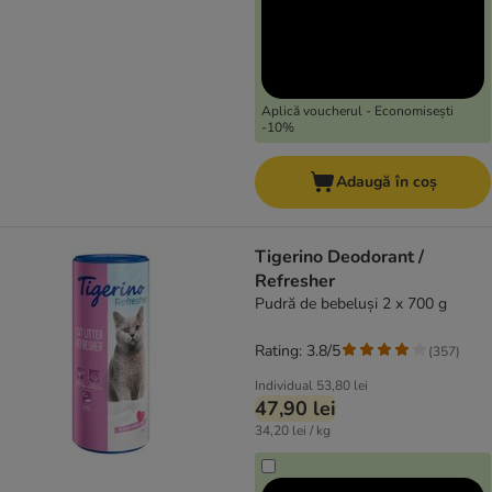
Aplică voucherul - Economisești
-10%
Adaugă în coș
Tigerino Deodorant /
Refresher
Pudră de bebeluși 2 x 700 g
Rating: 3.8/5
(
357
)
Individual
53,80 lei
47,90 lei
34,20 lei / kg