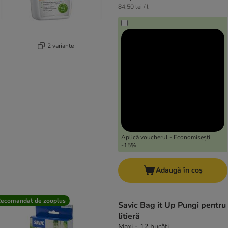
84,50 lei / l
2 variante
Aplică voucherul - Economisești
-15%
Adaugă în coș
ecomandat de zooplus
Savic Bag it Up Pungi pentru
litieră
Maxi - 12 bucăți