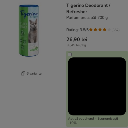
product items have been changed
Tigerino Deodorant /
Refresher
Parfum proaspăt 700 g
Rating: 3.8/5
(
357
)
26,90 lei
38,45 lei / kg
6 variante
Aplică voucherul - Economisești
-10%