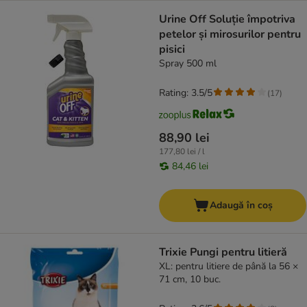
Urine Off Soluție împotriva
petelor și mirosurilor pentru
pisici
Spray 500 ml
Rating: 3.5/5
(
17
)
88,90 lei
177,80 lei / l
84,46 lei
Adaugă în coș
Trixie Pungi pentru litieră
XL: pentru litiere de până la 56 ×
71 cm, 10 buc.