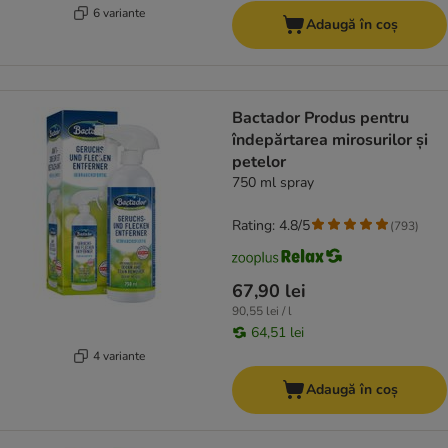
6 variante
Adaugă în coș
Bactador Produs pentru
îndepărtarea mirosurilor și
petelor
750 ml spray
Rating: 4.8/5
(
793
)
67,90 lei
90,55 lei / l
64,51 lei
4 variante
Adaugă în coș