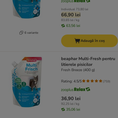
Individual
73,80 lei
66,90 lei
83,65 lei / kg
63,56 lei
6 variante
Adaugă în coș
beaphar Multi-Fresh pentru
litierele pisicilor
Fresh Breeze (400 g)
Rating: 4.5/5
(
759
)
36,90 lei
92,25 lei / kg
35,06 lei