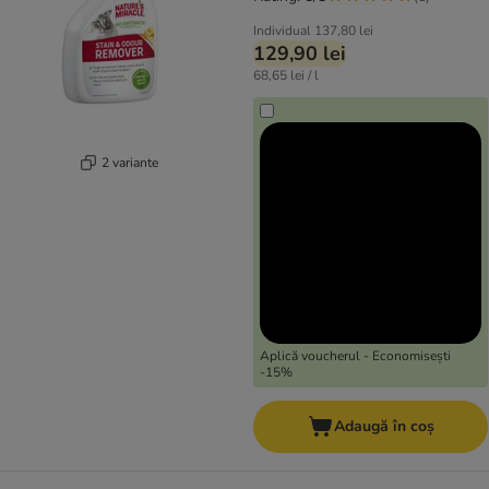
Individual
137,80 lei
129,90 lei
68,65 lei / l
2 variante
Aplică voucherul - Economisești
-15%
Adaugă în coș