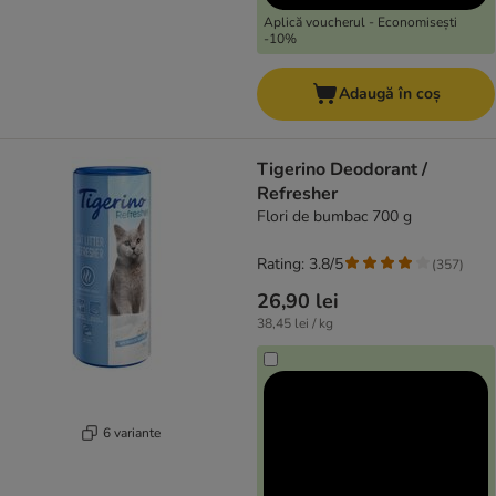
Aplică voucherul - Economisești
-10%
Adaugă în coș
Tigerino Deodorant /
Refresher
Flori de bumbac 700 g
Rating: 3.8/5
(
357
)
26,90 lei
38,45 lei / kg
6 variante