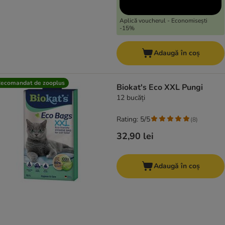
Aplică voucherul - Economisești
-15%
Adaugă în coș
ecomandat de zooplus
Biokat's Eco XXL Pungi
12 bucăți
Rating: 5/5
(
8
)
32,90 lei
Adaugă în coș