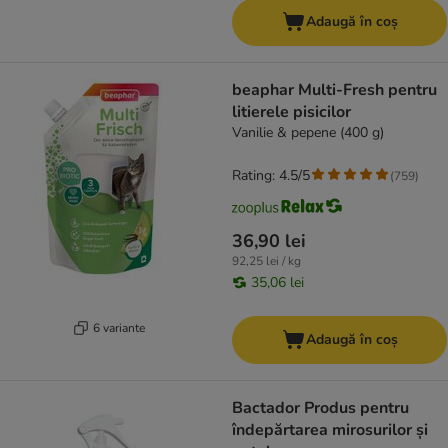
Adaugă în coș
beaphar Multi-Fresh pentru
litierele pisicilor
Vanilie & pepene (400 g)
Rating: 4.5/5
(
759
)
36,90 lei
92,25 lei / kg
35,06 lei
6 variante
Adaugă în coș
Bactador Produs pentru
îndepărtarea mirosurilor și