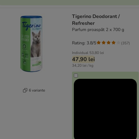
Tigerino Deodorant /
Refresher
Parfum proaspăt 2 x 700 g
Rating: 3.8/5
(
357
)
Individual
53,80 lei
47,90 lei
34,20 lei / kg
6 variante