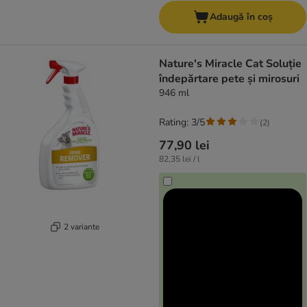
Adaugă în coș
Nature's Miracle Cat Soluție
îndepărtare pete și mirosuri
946 ml
Rating: 3/5
(
2
)
77,90 lei
82,35 lei / l
2 variante