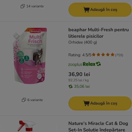
14 variante
Adaugă în coș
beaphar Multi-Fresh pentru
litierele pisicilor
Orhidee (400 g)
Rating: 4.5/5
(
759
)
36,90 lei
92,25 lei / kg
35,06 lei
6 variante
Adaugă în coș
Nature's Miracle Cat & Dog
Set-In Soluție îndepărtare