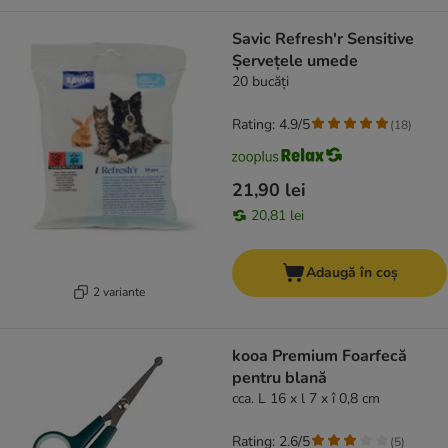
Savic Refresh'r Sensitive
Șervețele umede
20 bucăți
Rating: 4.9/5
(
18
)
21,90 lei
20,81 lei
Adaugă în coș
2 variante
kooa Premium Foarfecă
pentru blană
cca. L 16 x l 7 x î 0,8 cm
Rating: 2.6/5
(
5
)