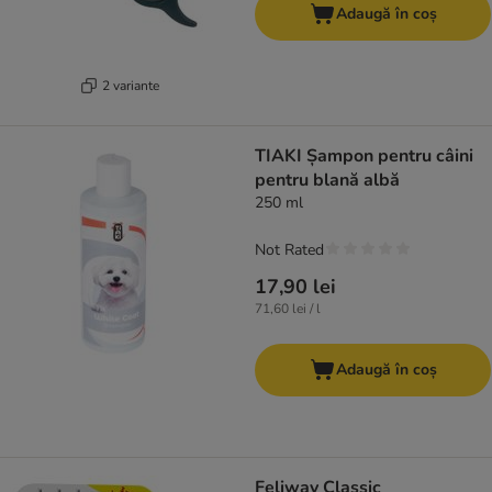
Adaugă în coș
2 variante
TIAKI Șampon pentru câini
pentru blană albă
250 ml
Not Rated
17,90 lei
71,60 lei / l
Adaugă în coș
Feliway Classic