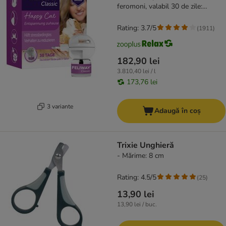
feromoni, valabil 30 de zile:
difuzor + flacon
Rating: 3.7/5
(
1911
)
182,90 lei
3.810,40 lei / l
173,76 lei
3 variante
Adaugă în coș
Trixie Unghieră
- Mărime: 8 cm
Rating: 4.5/5
(
25
)
13,90 lei
13,90 lei / buc.