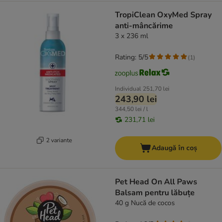
TropiClean OxyMed Spray
anti-mâncărime
3 x 236 ml
Rating: 5/5
(
1
)
Individual
251,70 lei
243,90 lei
344,50 lei / l
231,71 lei
2 variante
Adaugă în coș
Pet Head On All Paws
Balsam pentru lăbuțe
40 g Nucă de cocos