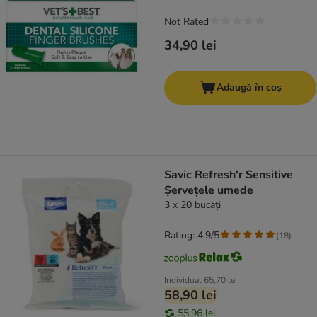
Not Rated
34,90 lei
Adaugă în coș
Savic Refresh'r Sensitive
Șervețele umede
3 x 20 bucăți
Rating: 4.9/5
(
18
)
Individual
65,70 lei
58,90 lei
55,96 lei