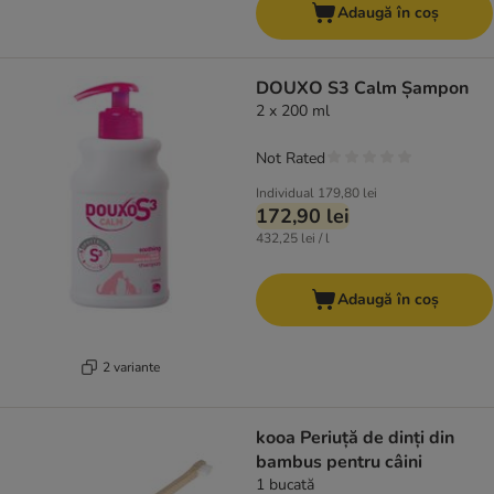
Adaugă în coș
DOUXO S3 Calm Șampon
2 x 200 ml
Not Rated
Individual
179,80 lei
172,90 lei
432,25 lei / l
Adaugă în coș
2 variante
kooa Periuță de dinți din
bambus pentru câini
1 bucată