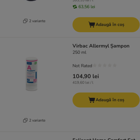
393,55 lei / l
63,56 lei
2 variante
Adaugă în coș
Virbac Allermyl Șampon
250 ml
Not Rated
104,90 lei
419,60 lei / l
Adaugă în coș
2 variante