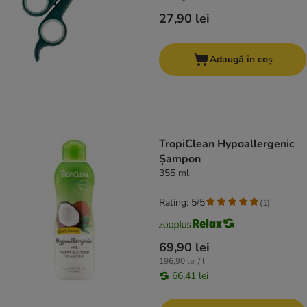
27,90 lei
Adaugă în coș
TropiClean Hypoallergenic
Șampon
355 ml
Rating: 5/5
(
1
)
69,90 lei
196,90 lei / l
66,41 lei