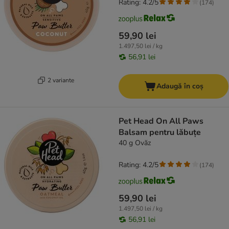
Rating: 4.2/5
(
174
)
59,90 lei
1.497,50 lei / kg
56,91 lei
2 variante
Adaugă în coș
Pet Head On All Paws
Balsam pentru lăbuțe
40 g Ovăz
Rating: 4.2/5
(
174
)
59,90 lei
1.497,50 lei / kg
56,91 lei