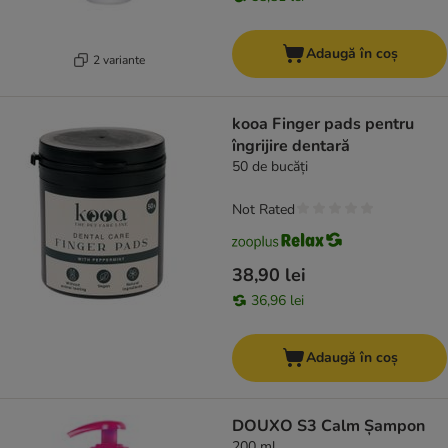
Adaugă în coș
2 variante
kooa Finger pads pentru
îngrijire dentară
50 de bucăți
Not Rated
38,90 lei
36,96 lei
Adaugă în coș
DOUXO S3 Calm Șampon
200 ml