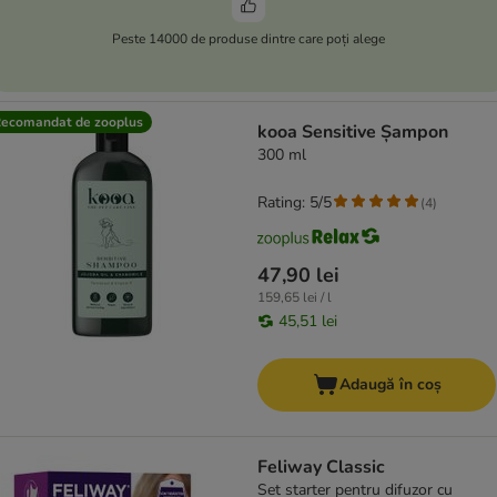
Peste 14000 de produse dintre care poți alege
ecomandat de zooplus
kooa Sensitive Șampon
300 ml
Rating: 5/5
(
4
)
47,90 lei
159,65 lei / l
45,51 lei
Adaugă în coș
Feliway Classic
Set starter pentru difuzor cu