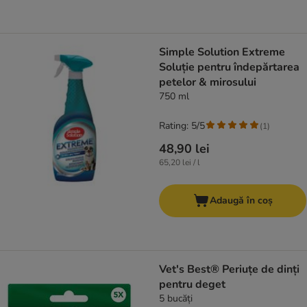
Simple Solution Extreme
Soluție pentru îndepărtarea
petelor & mirosului
750 ml
Rating: 5/5
(
1
)
48,90 lei
65,20 lei / l
Adaugă în coș
Vet's Best® Periuțe de dinți
pentru deget
5 bucăți