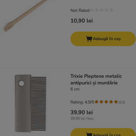
Not Rated
10,90 lei
Adaugă în coș
Trixie Pieptene metalic
antipurici și murdărie
6 cm
Rating: 4.9/5
(
13
)
39,90 lei
39,90 lei / buc.
Adaugă în coș