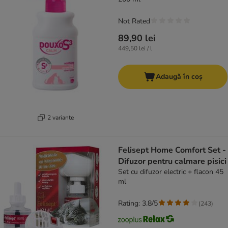
Not Rated
89,90 lei
449,50 lei / l
Adaugă în coș
2 variante
Felisept Home Comfort Set -
Difuzor pentru calmare pisici
Set cu difuzor electric + flacon 45
ml
Rating: 3.8/5
(
243
)