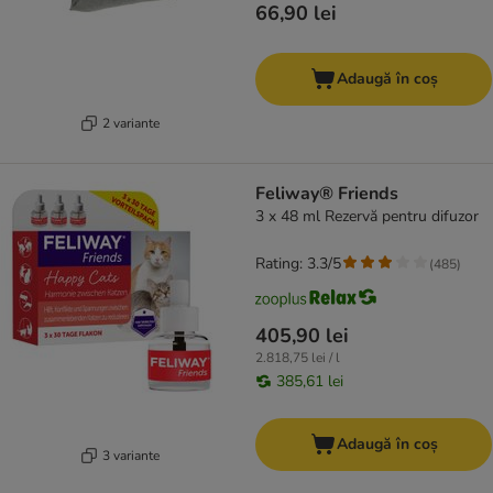
66,90 lei
Adaugă în coș
2 variante
Feliway® Friends
3 x 48 ml Rezervă pentru difuzor
Rating: 3.3/5
(
485
)
405,90 lei
2.818,75 lei / l
385,61 lei
Adaugă în coș
3 variante