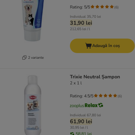
Rating: 5/5
(
6
)
Individual
35,70 lei
31,90 lei
212,65 lei / l
Adaugă în coș
2 variante
Trixie Neutral Șampon
2 x 1 l
Rating: 4.5/5
(
6
)
Individual
67,80 lei
61,90 lei
30,95 lei / l
58,81 lei