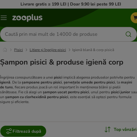
Livrare gratis ≥ 199 LEI | Doar 9.90 lei peste 99 LEI
Categorii
Căutare
produse
Pisici
Litiere și îngrijire pisici
Igienă blană & corp pisică
Șampon pisici & produse igienă corp
Îngrijirea corespunzătoare a unei
pisici
implică alegerea produselor potrivite pentru
igienă
. De la
șampoane pentru pisici
,
șervețele umede pentru pisici
, la
mașini
de tuns
, fiecare produs joacă un rol important în menținerea blănii și pielii
sănătoase. Fie că alegi un
șampon uscat pentru pisici
, unul pentru
pisici junior
sau
un
șampon cu clorhexidină pentru pisici
, este esențial să optezi pentru formule
sigure și eficiente.
Top vânzări
Filtrează după