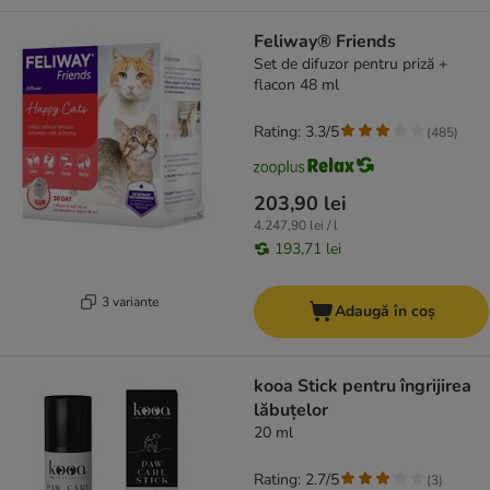
Feliway® Friends
Set de difuzor pentru priză +
flacon 48 ml
Rating: 3.3/5
(
485
)
203,90 lei
4.247,90 lei / l
193,71 lei
3 variante
Adaugă în coș
kooa Stick pentru îngrijirea
lăbuțelor
20 ml
Rating: 2.7/5
(
3
)