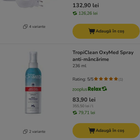
132,90 lei
126,26 lei
4 variante
Adaugă în coș
TropiClean OxyMed Spray
anti-mâncărime
236 ml
Rating: 5/5
(
1
)
83,90 lei
355,50 lei / l
79,71 lei
Adaugă în coș
2 variante