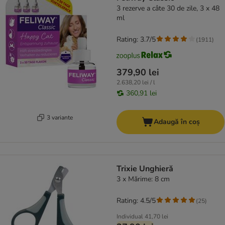
3 rezerve a câte 30 de zile, 3 x 48
ml
Rating: 3.7/5
(
1911
)
379,90 lei
2.638,20 lei / l
360,91 lei
3 variante
Adaugă în coș
Trixie Unghieră
3 x Mărime: 8 cm
Rating: 4.5/5
(
25
)
Individual
41,70 lei