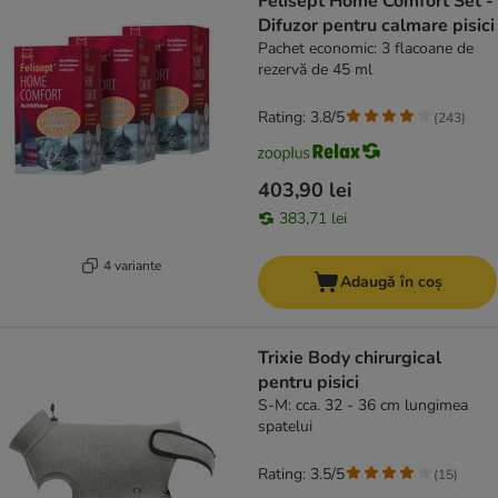
Felisept Home Comfort Set -
Difuzor pentru calmare pisici
Pachet economic: 3 flacoane de
rezervă de 45 ml
Rating: 3.8/5
(
243
)
403,90 lei
383,71 lei
4 variante
Adaugă în coș
Trixie Body chirurgical
pentru pisici
S-M: cca. 32 - 36 cm lungimea
spatelui
Rating: 3.5/5
(
15
)