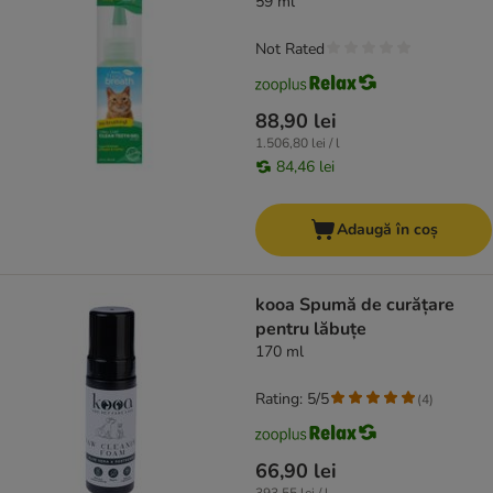
59 ml
Not Rated
88,90 lei
1.506,80 lei / l
84,46 lei
Adaugă în coș
kooa Spumă de curățare
pentru lăbuțe
170 ml
Rating: 5/5
(
4
)
66,90 lei