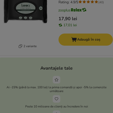
Rating: 4.9/5
(
40
)
17,90 lei
17,01 lei
Adaugă în coș
2 variante
Avantajele tale
Ai -15% (până la max. 100 lei) la prima comandă și apoi -5% la comenzile
următoare
Peste 10 milioane de clienți au încredere în noi