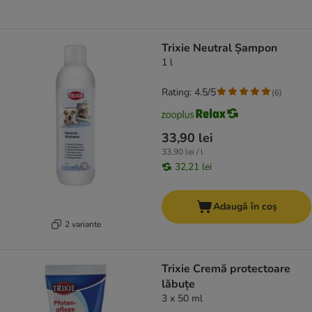
Trixie Neutral Șampon
1 l
Rating: 4.5/5
(
6
)
33,90 lei
33,90 lei / l
32,21 lei
Adaugă în coș
2 variante
Trixie Cremă protectoare
lăbuțe
3 x 50 ml