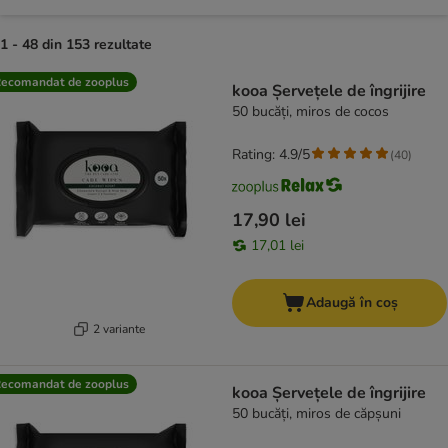
1 - 48 din 153 rezultate
product items have been changed
ecomandat de zooplus
kooa Șervețele de îngrijire
50 bucăți, miros de cocos
Rating: 4.9/5
(
40
)
17,90 lei
17,01 lei
Adaugă în coș
2 variante
ecomandat de zooplus
kooa Șervețele de îngrijire
50 bucăți, miros de căpșuni