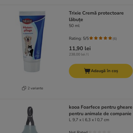
Trixie Cremă protectoare
lăbuțe
50 ml
Rating: 5/5
(
6
)
11,90 lei
238,00 lei / l
Adaugă în coș
2 variante
kooa Foarfece pentru gheare
pentru animale de companie
L 9,7 x l 6,3 x î 0,7 cm
Not Rated