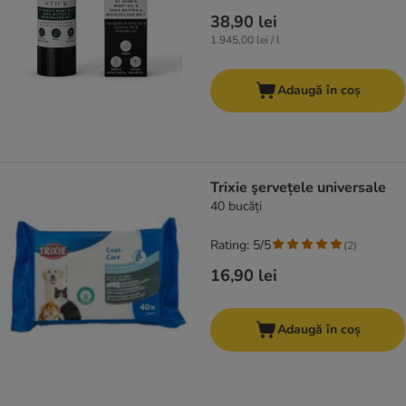
38,90 lei
1.945,00 lei / l
Adaugă în coș
Trixie şervețele universale
40 bucăți
Rating: 5/5
(
2
)
16,90 lei
Adaugă în coș