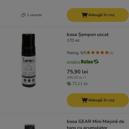
Adaugă în coș
2 variante
kooa Șampon uscat
170 ml
Rating: 5/5
(
1
)
75,90 lei
446,45 lei / l
72,11 lei
Adaugă în coș
kooa GEAR Mini Mașină de
tuns cu acumulator