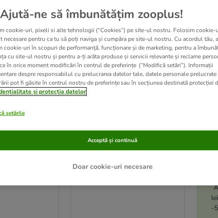
Ajută-ne să îmbunătățim zooplus!
m cookie-uri, pixeli si alte tehnologii (“Cookies”) pe site-ul nostru. Folosim cookie-u
t necesare pentru ca tu să poți naviga și cumpăra pe site-ul nostru. Cu acordul tău, 
m cookie-uri în scopuri de performanță, funcționare și de marketing, pentru a îmbunăt
ța cu site-ul nostru și pentru a-ți arăta produse și servicii relevante și reclame perso
ce în orice moment modificări în centrul de preferințe (“Modifică setări”). Informații
entare despre responsabilul cu prelucrarea datelor tale, datele personale prelucrate
ării pot fi găsite în centrul nostru de preferințe sau în secțiunea destinată protecției d
dențialitate și protecția datelor
ă setările
3 variante
Acceptă și continuă
tals Nisip
Tigerino Crystals Nisip
ntru pisici - Lavandă
pentru pisici - Lavandă
Doar cookie-uri necesare
 kg)
5 l (cca. 2,1 kg)
A
le
-5