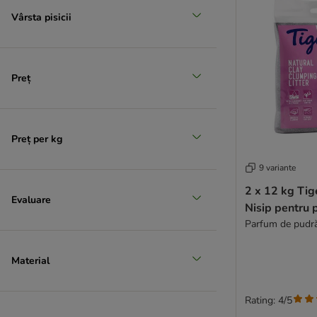
Vârsta pisicii
Recomandat de zooplus
Preț
Preț per kg
9 variante
2 x 12 kg Ti
Evaluare
Nisip pentru p
Parfum de pudră
Material
Rating: 4/5