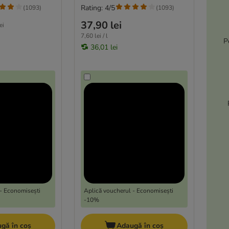
Rating: 4/5
(
1093
)
(
1093
)
37,90 lei
ei
7,60 lei / l
P
36,01 lei
- Economisești
Aplică voucherul - Economisești
-10%
gă în coș
Adaugă în coș