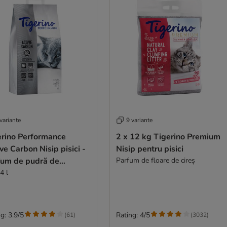
variante
9 variante
erino Performance
2 x 12 kg Tigerino Premium
ve Carbon Nisip pisici -
Nisip pentru pisici
fum de pudră de
Parfum de floare de cireș
eluși
4 l
g: 3.9/5
Rating: 4/5
(
61
)
(
3032
)