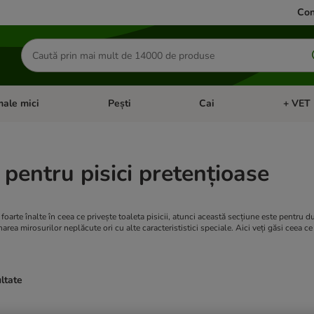
Con
Căutare
produse
ale mici
Pești
Cai
+ VET 
 Pisici
eți meniul cu categorii: Păsări
Deschideți meniul cu categorii: Animale mici
Deschideți meniul cu categori
Deschideț
 pentru pisici pretențioase
foarte înalte în ceea ce privește toaleta pisicii, atunci această secțiune este pentru
narea mirosurilor neplăcute ori cu alte caracterististici speciale. Aici veți găsi ceea ce 
ultate
ve been changed