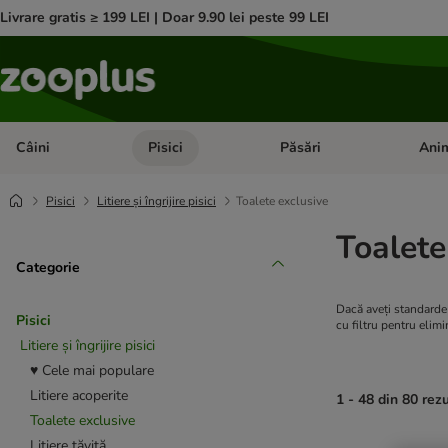
Livrare gratis ≥ 199 LEI | Doar 9.90 lei peste 99 LEI
Câini
Pisici
Păsări
Anim
Deschideți meniul cu categorii: Câini
Deschideți meniul cu categorii:
Deschid
Pisici
Litiere și îngrijire pisici
Toalete exclusive
Toalete
Categorie
Dacă aveți standarde 
Pisici
cu filtru pentru elimi
Litiere și îngrijire pisici
♥ Cele mai populare
Litiere acoperite
1 - 48 din 80 rez
Toalete exclusive
Litiere tăviță
product items ha