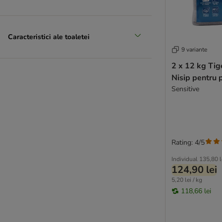
Caracteristici ale toaletei
9 variante
2 x 12 kg Ti
Nisip pentru p
Sensitive
Rating: 4/5
Individual
135,80 l
124,90 lei
5,20 lei / kg
118,66 lei