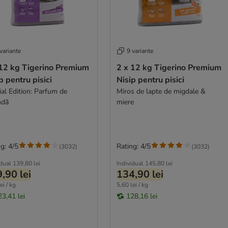
variante
9 variante
 12 kg Tigerino Premium
2 x 12 kg Tigerino Premium
p pentru pisici
Nisip pentru pisici
ial Edition: Parfum de
Miros de lapte de migdale &
ndă
miere
g: 4/5
Rating: 4/5
(
3032
)
(
3032
)
idual
139,80 lei
Individual
145,80 lei
,90 lei
134,90 lei
ei / kg
5,60 lei / kg
23,41 lei
128,16 lei