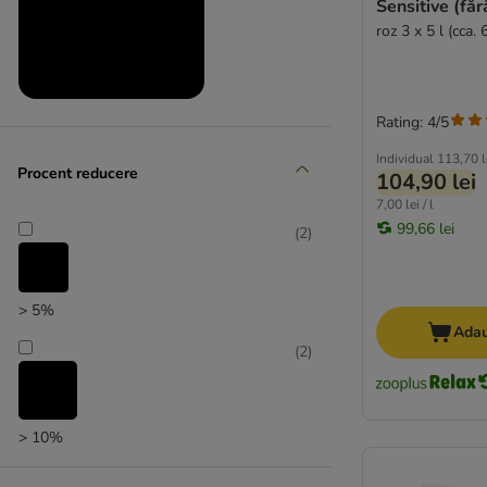
Sensitive (fă
roz 3 x 5 l (cca. 
Produse la prețuri reduse
Rating: 4/5
(
4
)
Individual
113,70 l
Procent reducere
104,90 lei
7,00 lei / l
99,66 lei
(
2
)
Produse noi
> 5%
(
2
)
Adau
(
2
)
> 10%