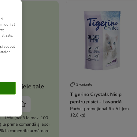
ri
am dori să
ăți
nalizate.
 și scopul
atelor.
3 variante
Avantajele tale
Tigerino Crystals Nisip
pentru pisici - Lavandă
Pachet promoțional 6 x 5 l (cca.
12,6 kg)
i -15% (până la max. 100
i) la prima comandă și apoi
% la comenzile următoare