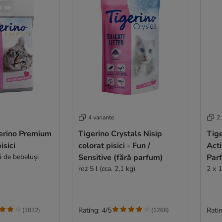
4 variante
2 
gerino Premium
Tigerino Crystals Nisip
Tig
isici
colorat pisici - Fun /
Acti
 de bebeluși
Sensitive (fără parfum)
Par
roz 5 l (cca. 2,1 kg)
beb
2 x 1
Rating: 4/5
Ratin
(
3032
)
(
1266
)