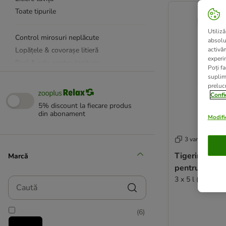
Toate tipurile
Utiliză
Control mirosuri neplăcute
absolu
Lopățele & covorașe litieră
activă
experin
Perii & role pentru tapițerie
Poți fa
Coșuri de gunoi pentru nisip igienic
suplim
prelucr
Confi
Feliway
5% discount la fiecare produs
din abonament
Felisept
Modific
★ kooa
Beaphar CatComfort
3 variante
Perii pentru pisici & piepteni
Tigerino Crys
Marcă
Igienă blană & corp pisică
pe
Antiparazitare
3 x 5 l (cca. 6,3
Caută
Îngrijire urechi & ochi pisici
Nature's Miracle
(
6
)
Pungi igienice