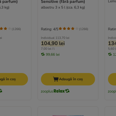
ră parfum)
Sensitive (fără parfum)
Lemo
6,3 kg)
albastru 3 x 5 l (cca. 6,3 kg)
Rating: 4/5
Ratin
(
1266
)
(
1266
)
ei
Individual
113,70 lei
Indiv
104,90 lei
134
7,00 lei / l
5,60 l
99,66 lei
1
gă în coș
Adaugă în coș