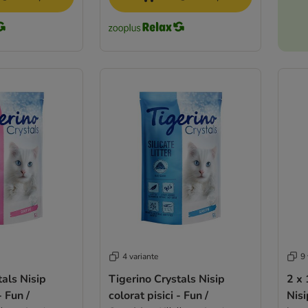
4 variante
9 
tals Nisip
Tigerino Crystals Nisip
2 x
- Fun /
colorat pisici - Fun /
Nisi