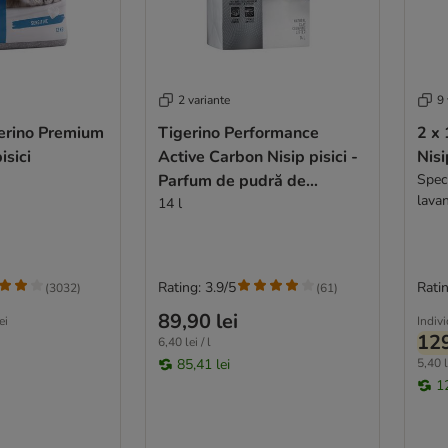
2 variante
9 
gerino Premium
Tigerino Performance
2 x
isici
Active Carbon Nisip pisici -
Nisi
Parfum de pudră de
Spec
lava
bebeluși
14 l
Rating: 3.9/5
Ratin
(
3032
)
(
61
)
89,90 lei
ei
Indiv
129
6,40 lei / l
85,41 lei
5,40 l
1