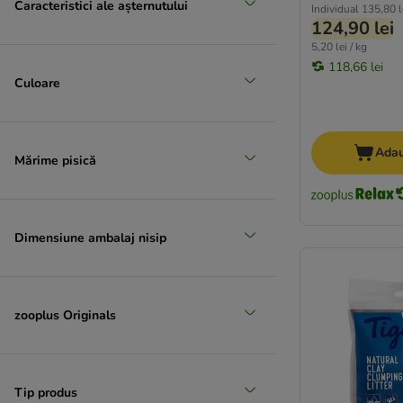
Caracteristici ale așternutului
Individual
135,80 l
124,90 lei
5,20 lei / kg
118,66 lei
Culoare
Adau
Mărime pisică
Dimensiune ambalaj nisip
zooplus Originals
Tip produs