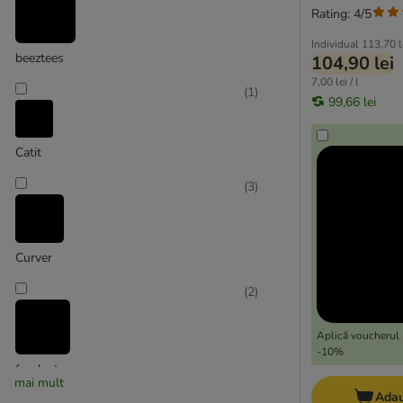
Rating: 4/5
Individual
113,70 l
beeztees
104,90 lei
7,00 lei / l
(
1
)
99,66 lei
Catit
(
3
)
Curver
(
2
)
Aplică voucherul 
-10%
ferplast
mai mult
Adau