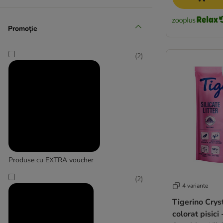
(
3
)
Promoție
Kerbl Pet
(
2
)
(
1
)
Litter Robot
Produse cu EXTRA voucher
(
2
)
4 variante
Tigerino Crys
colorat pisici 