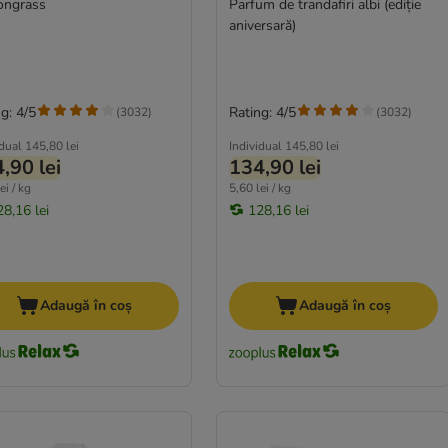
ngrass
Parfum de trandafiri albi (ediție
aniversară)
g: 4/5
Rating: 4/5
(
3032
)
(
3032
)
idual
145,80 lei
Individual
145,80 lei
,90 lei
134,90 lei
ei / kg
5,60 lei / kg
28,16 lei
128,16 lei
Adaugă în coș
Adaugă în coș