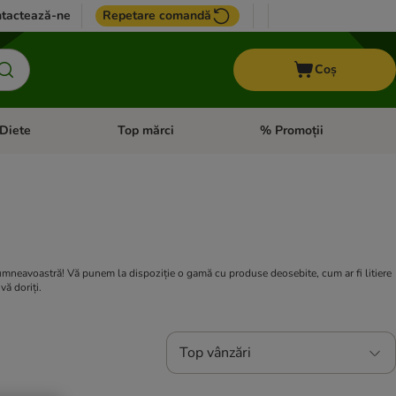
tactează-ne
Repetare comandă
Coș
Diete
Top mărci
% Promoții
i: Pești
i meniul cu categorii: Cai
Deschideți meniul cu categorii: + VET Diete
Deschideți meniul cu catego
 dumneavoastră!
Vă punem la dispoziție o gamă cu produse deosebite, cum ar fi litiere
vă doriți.
Top vânzări