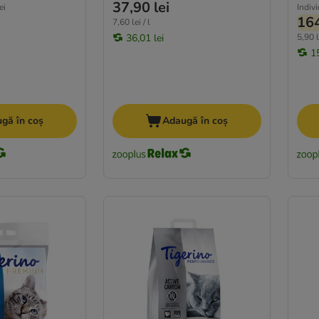
37,90 lei
ei
Indiv
164
7,60 lei / l
36,01 lei
5,90 le
1
gă în coș
Adaugă în coș