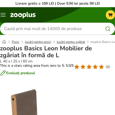
Livrare gratis ≥ 199 LEI | Doar 9.90 lei peste 99 LEI
Categorii
Căutare
produse
Pisici
Jucării pentru pisici
Jucării pentru zgâriat
zooplus Basics Le
zooplus Basics Leon Mobilier de
zgâriat în formă de L
L 40 x l 25 x î 60 cm
This is a stars rating area from zero to 5: 5.0/5
(
2
)
Evaluaţi produsul