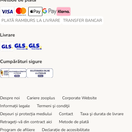
Metode de plată
Visa Payment Method
Master Card Payment Method
Apple Pay Payment Method
Google Pay Payment Method
Klarna Payment Method
PLATĂ RAMBURS LA LIVRARE
TRANSFER BANCAR
PLATĂ RAMBURS LA LIVRARE Payment Method
TRANSFER BANCAR Payment Metho
Livrare
GLS Shipping Method
GLS Locker Shipping Method
GLS Parcel Shop Shipping Method
Cumpărături sigure
Security
Security
Despre noi
Cariere zooplus
Corporate Website
Informații legale
Termeni şi condiţii
Deșeuri și protecția mediului
Contact
Taxa şi durata de livrare
Retrageți-vă din contract aici
Metode de plată
Program de afiliere
Declarație de accesibilitate